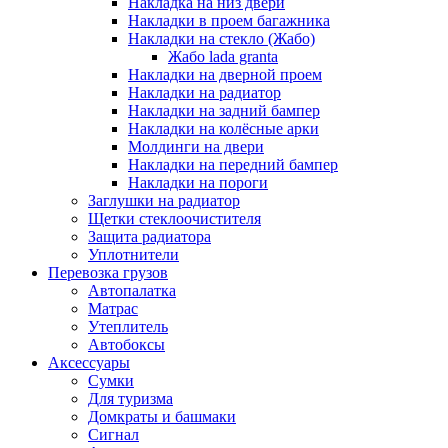
Накладка на низ двери
Накладки в проем багажника
Накладки на стекло (Жабо)
Жабо lada granta
Накладки на дверной проем
Накладки на радиатор
Накладки на задний бампер
Накладки на колёсные арки
Молдинги на двери
Накладки на передний бампер
Накладки на пороги
Заглушки на радиатор
Щетки стеклоочистителя
Защита радиатора
Уплотнители
Перевозка грузов
Автопалатка
Матрас
Утеплитель
Автобоксы
Аксессуары
Сумки
Для туризма
Домкраты и башмаки
Сигнал