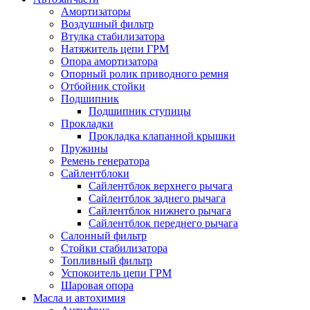
Амортизаторы
Воздушный фильтр
Втулка стабилизатора
Натяжитель цепи ГРМ
Опора амортизатора
Опорный ролик приводного ремня
Отбойник стойки
Подшипник
Подшипник ступицы
Прокладки
Прокладка клапанной крышки
Пружины
Ремень генератора
Сайлентблоки
Сайлентблок верхнего рычага
Сайлентблок заднего рычага
Сайлентблок нижнего рычага
Сайлентблок переднего рычага
Салонный фильтр
Стойки стабилизатора
Топливный фильтр
Успокоитель цепи ГРМ
Шаровая опора
Масла и автохимия