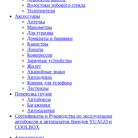
Водостоки лобового стекла
Уплотнители
Аксессуары
Аптечка
Манометры
Для туризма
Домкраты и башмаки
Канистры
Лопаты
Компрессор
Зарядные устройства
Жилет
Аварийные знаки
Автоодеяло
Коврик для телефона
Лестницы
Перевозка грузов
Автобоксы
Багажники
Автопалатки
Сертификаты и Руководства по эксплуатации
автобоксов и автопалаток брендов YUAGO и
COOLBOX
Автозапчасти