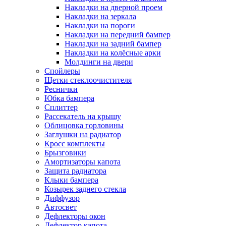
Накладки на дверной проем
Накладки на зеркала
Накладки на пороги
Накладки на передний бампер
Накладки на задний бампер
Накладки на колёсные арки
Молдинги на двери
Спойлеры
Щетки стеклоочистителя
Реснички
Юбка бампера
Сплиттер
Рассекатель на крышу
Облицовка горловины
Заглушки на радиатор
Кросс комплекты
Брызговики
Амортизаторы капота
Защита радиатора
Клыки бампера
Козырек заднего стекла
Диффузор
Автосвет
Дефлекторы окон
Дефлектор капота