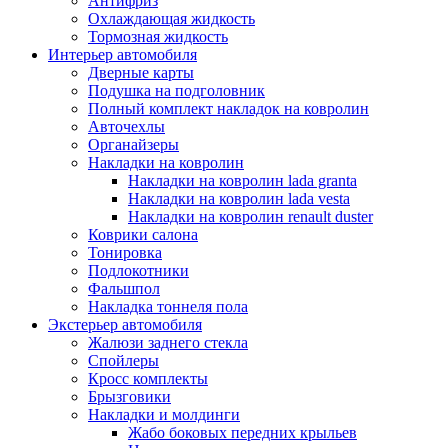
Антифриз
Охлаждающая жидкость
Тормозная жидкость
Интерьер автомобиля
Дверные карты
Подушка на подголовник
Полный комплект накладок на ковролин
Авточехлы
Органайзеры
Накладки на ковролин
Накладки на ковролин lada granta
Накладки на ковролин lada vesta
Накладки на ковролин renault duster
Коврики салона
Тонировка
Подлокотники
Фальшпол
Накладка тоннеля пола
Экстерьер автомобиля
Жалюзи заднего стекла
Спойлеры
Кросс комплекты
Брызговики
Накладки и молдинги
Жабо боковых передних крыльев