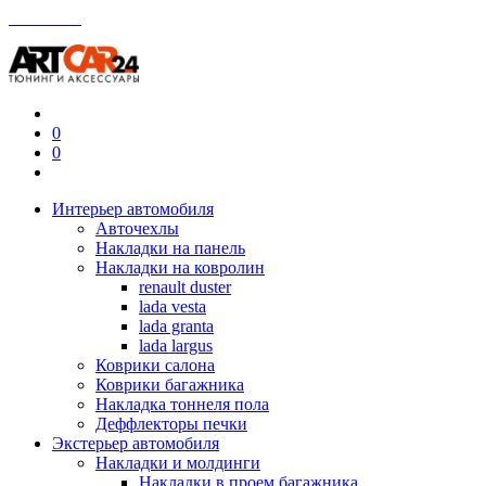
Контакты
0
0
Интерьер автомобиля
Авточехлы
Накладки на панель
Накладки на ковролин
renault duster
lada vesta
lada granta
lada largus
Коврики салона
Коврики багажника
Накладка тоннеля пола
Деффлекторы печки
Экстерьер автомобиля
Накладки и молдинги
Накладки в проем багажника