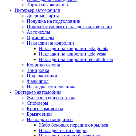
Тормозная жидкость
Интерьер автомобиля
Дверные карты
Подушка на подголовник
Полный комплект накладок на ковролин
Авточехлы
Органайзеры
Накладки на ковролин
Накладки на ковролин lada granta
Накладки на ковролин lada vesta
Накладки на ковролин renault duster
Коврики салона
Тонировка
Подлокотники
Фальшпол
Накладка тоннеля пола
Экстерьер автомобиля
Жалюзи заднего стекла
Спойлеры
Кросс комплекты
Брызговики
Накладки и молдинги
Жабо боковых передних крыльев
Накладка на низ двери
Накладки в проем багажника