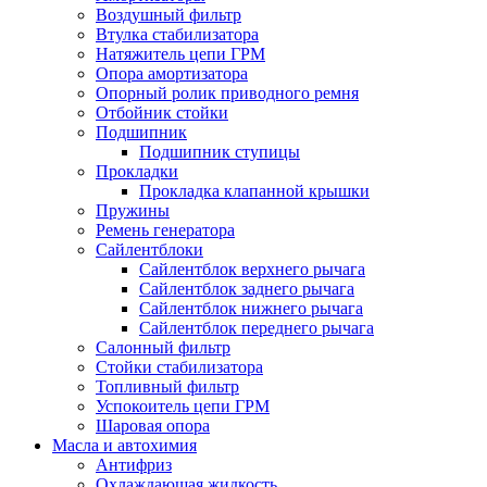
Воздушный фильтр
Втулка стабилизатора
Натяжитель цепи ГРМ
Опора амортизатора
Опорный ролик приводного ремня
Отбойник стойки
Подшипник
Подшипник ступицы
Прокладки
Прокладка клапанной крышки
Пружины
Ремень генератора
Сайлентблоки
Сайлентблок верхнего рычага
Сайлентблок заднего рычага
Сайлентблок нижнего рычага
Сайлентблок переднего рычага
Салонный фильтр
Стойки стабилизатора
Топливный фильтр
Успокоитель цепи ГРМ
Шаровая опора
Масла и автохимия
Антифриз
Охлаждающая жидкость