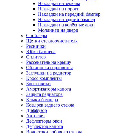
Накладки на зеркала
Накладки на пороги
Накладки на передний бампер
Накладки на задний бампер
Накладки на колёсные арки
Молдинги на двери
Спойлеры
Щетки стеклоочистителя
Реснички
Юбка бампера
Сплиттер
Рассекатель на крышу
Облицовка горловины
Заглушки на радиатор
Кросс комплекты
Брызговики
Амортизаторы капота
Защита радиатора
Клыки бампера
Козырек заднего стекла
Диффузор
Автосвет
Дефлекторы окон
Дефлектор капота
Водостоки лобового стекла