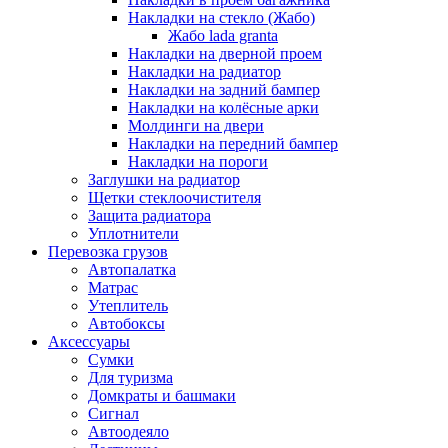
Накладки на стекло (Жабо)
Жабо lada granta
Накладки на дверной проем
Накладки на радиатор
Накладки на задний бампер
Накладки на колёсные арки
Молдинги на двери
Накладки на передний бампер
Накладки на пороги
Заглушки на радиатор
Щетки стеклоочистителя
Защита радиатора
Уплотнители
Перевозка грузов
Автопалатка
Матрас
Утеплитель
Автобоксы
Аксессуары
Сумки
Для туризма
Домкраты и башмаки
Сигнал
Автоодеяло