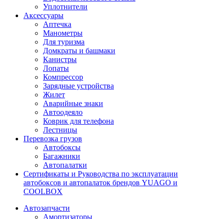
Уплотнители
Аксессуары
Аптечка
Манометры
Для туризма
Домкраты и башмаки
Канистры
Лопаты
Компрессор
Зарядные устройства
Жилет
Аварийные знаки
Автоодеяло
Коврик для телефона
Лестницы
Перевозка грузов
Автобоксы
Багажники
Автопалатки
Сертификаты и Руководства по эксплуатации
автобоксов и автопалаток брендов YUAGO и
COOLBOX
Автозапчасти
Амортизаторы