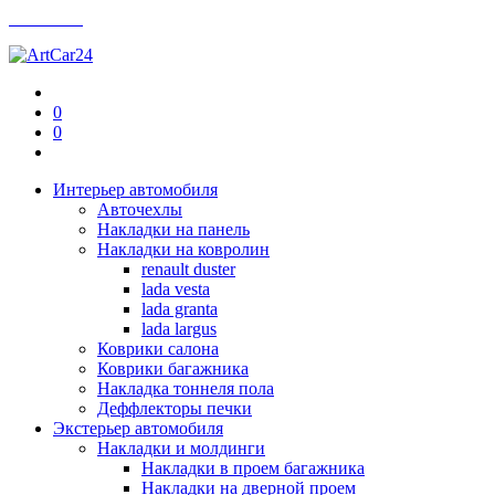
Контакты
0
0
Интерьер автомобиля
Авточехлы
Накладки на панель
Накладки на ковролин
renault duster
lada vesta
lada granta
lada largus
Коврики салона
Коврики багажника
Накладка тоннеля пола
Деффлекторы печки
Экстерьер автомобиля
Накладки и молдинги
Накладки в проем багажника
Накладки на дверной проем