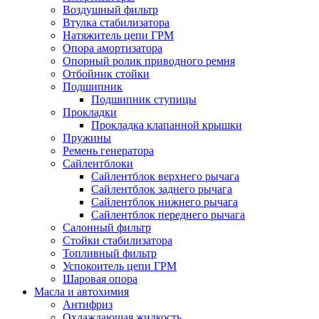
Воздушный фильтр
Втулка стабилизатора
Натяжитель цепи ГРМ
Опора амортизатора
Опорный ролик приводного ремня
Отбойник стойки
Подшипник
Подшипник ступицы
Прокладки
Прокладка клапанной крышки
Пружины
Ремень генератора
Сайлентблоки
Сайлентблок верхнего рычага
Сайлентблок заднего рычага
Сайлентблок нижнего рычага
Сайлентблок переднего рычага
Салонный фильтр
Стойки стабилизатора
Топливный фильтр
Успокоитель цепи ГРМ
Шаровая опора
Масла и автохимия
Антифриз
Охлаждающая жидкость