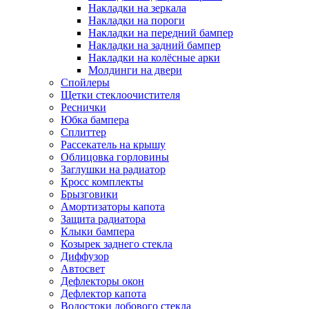
Накладки на зеркала
Накладки на пороги
Накладки на передний бампер
Накладки на задний бампер
Накладки на колёсные арки
Молдинги на двери
Спойлеры
Щетки стеклоочистителя
Реснички
Юбка бампера
Сплиттер
Рассекатель на крышу
Облицовка горловины
Заглушки на радиатор
Кросс комплекты
Брызговики
Амортизаторы капота
Защита радиатора
Клыки бампера
Козырек заднего стекла
Диффузор
Автосвет
Дефлекторы окон
Дефлектор капота
Водостоки лобового стекла