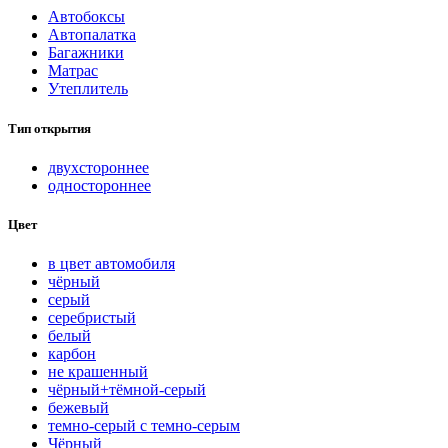
Автобоксы
Автопалатка
Багажники
Матрас
Утеплитель
Тип открытия
двухстороннее
одностороннее
Цвет
в цвет автомобиля
чёрный
серый
серебристый
белый
карбон
нe кpaшeнный
чёрный+тёмной-серый
бежевый
темно-серый с темно-серым
Чёрный