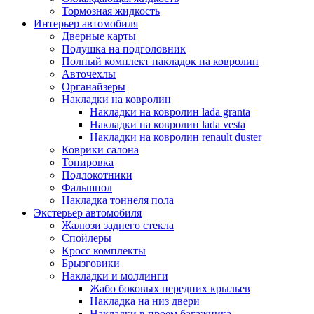
Тормозная жидкость
Интерьер автомобиля
Дверные карты
Подушка на подголовник
Полный комплект накладок на ковролин
Авточехлы
Органайзеры
Накладки на ковролин
Накладки на ковролин lada granta
Накладки на ковролин lada vesta
Накладки на ковролин renault duster
Коврики салона
Тонировка
Подлокотники
Фальшпол
Накладка тоннеля пола
Экстерьер автомобиля
Жалюзи заднего стекла
Спойлеры
Кросс комплекты
Брызговики
Накладки и молдинги
Жабо боковых передних крыльев
Накладка на низ двери
Накладки в проем багажника