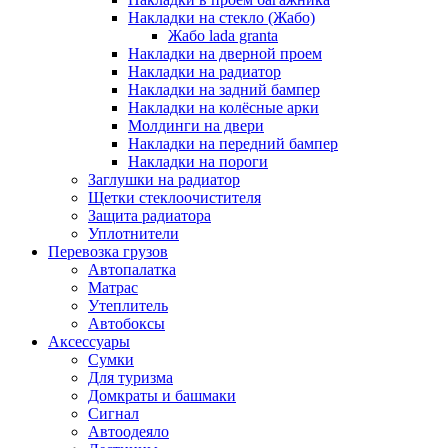
Накладки на стекло (Жабо)
Жабо lada granta
Накладки на дверной проем
Накладки на радиатор
Накладки на задний бампер
Накладки на колёсные арки
Молдинги на двери
Накладки на передний бампер
Накладки на пороги
Заглушки на радиатор
Щетки стеклоочистителя
Защита радиатора
Уплотнители
Перевозка грузов
Автопалатка
Матрас
Утеплитель
Автобоксы
Аксессуары
Сумки
Для туризма
Домкраты и башмаки
Сигнал
Автоодеяло