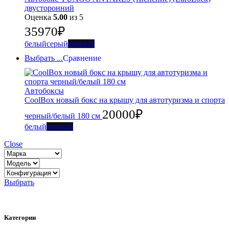
двусторонний
Оценка
5.00
из 5
35970
₽
белый
серый
чёрный
Выбрать ...
Сравнение
Автобоксы
CoolBox новый бокс на крышу для автотуризма и спорта
20000
₽
черный/белый 180 см
белый
чёрный
Close
Выбрать
Категории