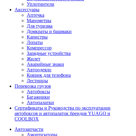
Уплотнители
Аксессуары
Аптечка
Манометры
Для туризма
Домкраты и башмаки
Канистры
Лопаты
Компрессор
Зарядные устройства
Жилет
Аварийные знаки
Автоодеяло
Коврик для телефона
Лестницы
Перевозка грузов
Автобоксы
Багажники
Автопалатки
Сертификаты и Руководства по эксплуатации
автобоксов и автопалаток брендов YUAGO и
COOLBOX
Автозапчасти
Амортизаторы