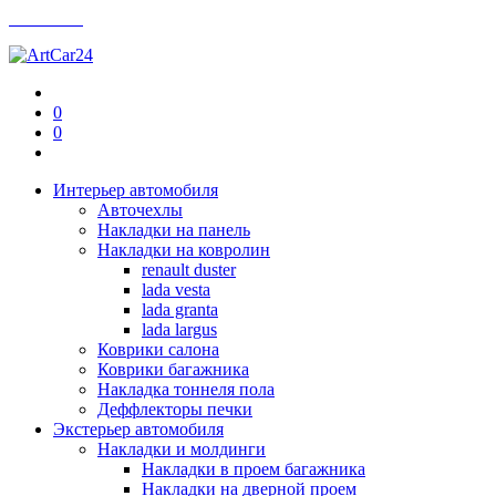
Контакты
0
0
Интерьер автомобиля
Авточехлы
Накладки на панель
Накладки на ковролин
renault duster
lada vesta
lada granta
lada largus
Коврики салона
Коврики багажника
Накладка тоннеля пола
Деффлекторы печки
Экстерьер автомобиля
Накладки и молдинги
Накладки в проем багажника
Накладки на дверной проем