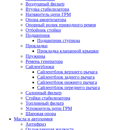
Воздушный фильтр
Втулка стабилизатора
Натяжитель цепи ГРМ
Опора амортизатора
Опорный ролик приводного ремня
Отбойник стойки
Подшипник
Подшипник ступицы
Прокладки
Прокладка клапанной крышки
Пружины
Ремень генератора
Сайлентблоки
Сайлентблок верхнего рычага
Сайлентблок заднего рычага
Сайлентблок нижнего рычага
Сайлентблок переднего рычага
Салонный фильтр
Стойки стабилизатора
Топливный фильтр
Успокоитель цепи ГРМ
Шаровая опора
Масла и автохимия
Антифриз
Охлаждающая жидкость