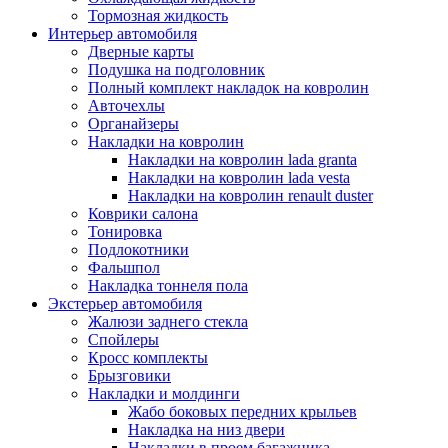
Тормозная жидкость
Интерьер автомобиля
Дверные карты
Подушка на подголовник
Полный комплект накладок на ковролин
Авточехлы
Органайзеры
Накладки на ковролин
Накладки на ковролин lada granta
Накладки на ковролин lada vesta
Накладки на ковролин renault duster
Коврики салона
Тонировка
Подлокотники
Фальшпол
Накладка тоннеля пола
Экстерьер автомобиля
Жалюзи заднего стекла
Спойлеры
Кросс комплекты
Брызговики
Накладки и молдинги
Жабо боковых передних крыльев
Накладка на низ двери
Накладки в проем багажника