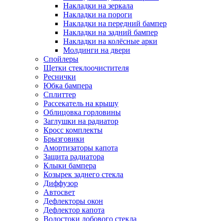
Накладки на зеркала
Накладки на пороги
Накладки на передний бампер
Накладки на задний бампер
Накладки на колёсные арки
Молдинги на двери
Спойлеры
Щетки стеклоочистителя
Реснички
Юбка бампера
Сплиттер
Рассекатель на крышу
Облицовка горловины
Заглушки на радиатор
Кросс комплекты
Брызговики
Амортизаторы капота
Защита радиатора
Клыки бампера
Козырек заднего стекла
Диффузор
Автосвет
Дефлекторы окон
Дефлектор капота
Водостоки лобового стекла