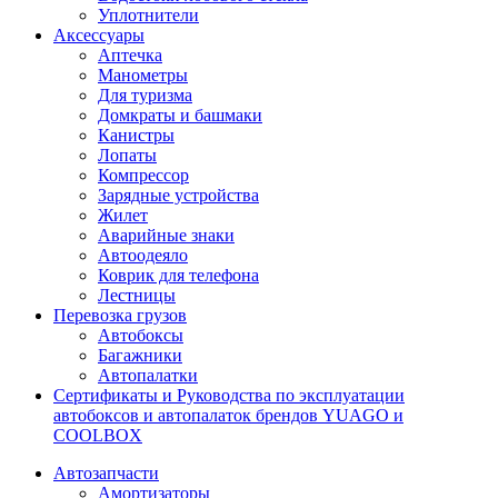
Уплотнители
Аксессуары
Аптечка
Манометры
Для туризма
Домкраты и башмаки
Канистры
Лопаты
Компрессор
Зарядные устройства
Жилет
Аварийные знаки
Автоодеяло
Коврик для телефона
Лестницы
Перевозка грузов
Автобоксы
Багажники
Автопалатки
Сертификаты и Руководства по эксплуатации
автобоксов и автопалаток брендов YUAGO и
COOLBOX
Автозапчасти
Амортизаторы