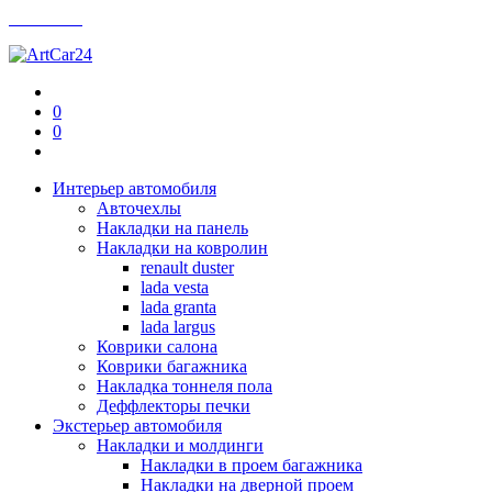
Контакты
0
0
Интерьер автомобиля
Авточехлы
Накладки на панель
Накладки на ковролин
renault duster
lada vesta
lada granta
lada largus
Коврики салона
Коврики багажника
Накладка тоннеля пола
Деффлекторы печки
Экстерьер автомобиля
Накладки и молдинги
Накладки в проем багажника
Накладки на дверной проем