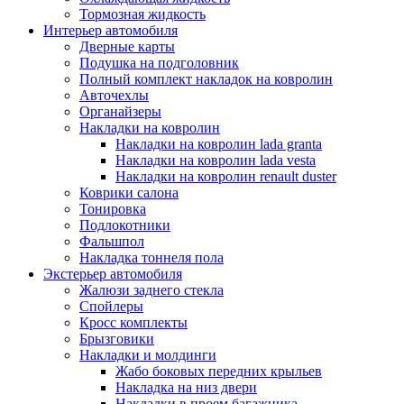
Тормозная жидкость
Интерьер автомобиля
Дверные карты
Подушка на подголовник
Полный комплект накладок на ковролин
Авточехлы
Органайзеры
Накладки на ковролин
Накладки на ковролин lada granta
Накладки на ковролин lada vesta
Накладки на ковролин renault duster
Коврики салона
Тонировка
Подлокотники
Фальшпол
Накладка тоннеля пола
Экстерьер автомобиля
Жалюзи заднего стекла
Спойлеры
Кросс комплекты
Брызговики
Накладки и молдинги
Жабо боковых передних крыльев
Накладка на низ двери
Накладки в проем багажника