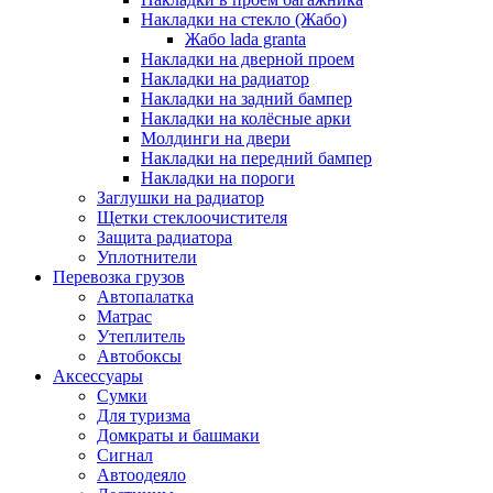
Накладки на стекло (Жабо)
Жабо lada granta
Накладки на дверной проем
Накладки на радиатор
Накладки на задний бампер
Накладки на колёсные арки
Молдинги на двери
Накладки на передний бампер
Накладки на пороги
Заглушки на радиатор
Щетки стеклоочистителя
Защита радиатора
Уплотнители
Перевозка грузов
Автопалатка
Матрас
Утеплитель
Автобоксы
Аксессуары
Сумки
Для туризма
Домкраты и башмаки
Сигнал
Автоодеяло