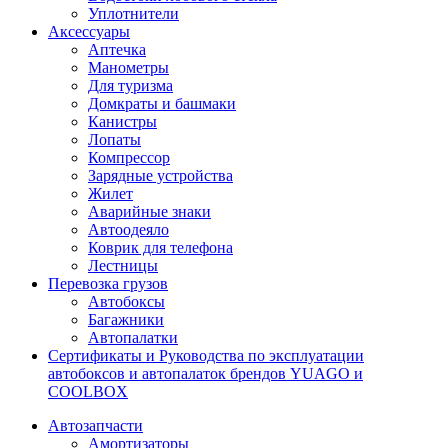
Уплотнители
Аксессуары
Аптечка
Манометры
Для туризма
Домкраты и башмаки
Канистры
Лопаты
Компрессор
Зарядные устройства
Жилет
Аварийные знаки
Автоодеяло
Коврик для телефона
Лестницы
Перевозка грузов
Автобоксы
Багажники
Автопалатки
Сертификаты и Руководства по эксплуатации
автобоксов и автопалаток брендов YUAGO и
COOLBOX
Автозапчасти
Амортизаторы