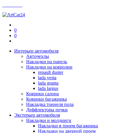
Контакты
0
0
Интерьер автомобиля
Авточехлы
Накладки на панель
Накладки на ковролин
renault duster
lada vesta
lada granta
lada largus
Коврики салона
Коврики багажника
Накладка тоннеля пола
Деффлекторы печки
Экстерьер автомобиля
Накладки и молдинги
Накладки в проем багажника
Накладки на дверной проем