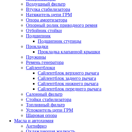
Воздушный фильтр
Втулка стабилизатора
Натяжитель цепи ГРМ
Опора амортизатора
Опорный ролик приводного ремня
Отбойник стойки
Подшипник
Подшипник ступицы
Прокладки
Прокладка клапанной крышки
Пружины
Ремень генератора
Сайлентблоки
Сайлентблок верхнего рычага
Сайлентблок заднего рычага
Сайлентблок нижнего рычага
Сайлентблок переднего рычага
Салонный фильтр
Стойки стабилизатора
Топливный фильтр
Успокоитель цепи ГРМ
Шаровая опора
Масла и автохимия
Антифриз
Охлаждающая жидкость