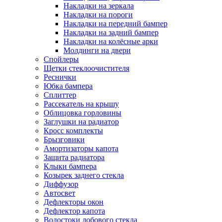
Накладки на зеркала
Накладки на пороги
Накладки на передний бампер
Накладки на задний бампер
Накладки на колёсные арки
Молдинги на двери
Спойлеры
Щетки стеклоочистителя
Реснички
Юбка бампера
Сплиттер
Рассекатель на крышу
Облицовка горловины
Заглушки на радиатор
Кросс комплекты
Брызговики
Амортизаторы капота
Защита радиатора
Клыки бампера
Козырек заднего стекла
Диффузор
Автосвет
Дефлекторы окон
Дефлектор капота
Водостоки лобового стекла