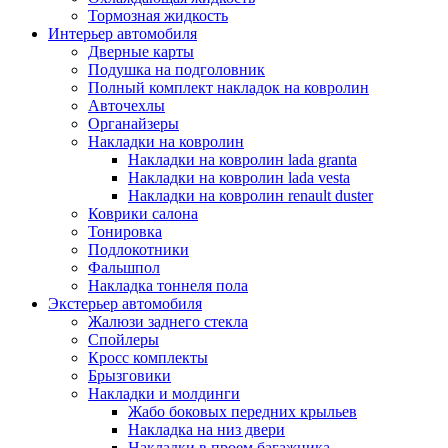
Тормозная жидкость
Интерьер автомобиля
Дверные карты
Подушка на подголовник
Полный комплект накладок на ковролин
Авточехлы
Органайзеры
Накладки на ковролин
Накладки на ковролин lada granta
Накладки на ковролин lada vesta
Накладки на ковролин renault duster
Коврики салона
Тонировка
Подлокотники
Фальшпол
Накладка тоннеля пола
Экстерьер автомобиля
Жалюзи заднего стекла
Спойлеры
Кросс комплекты
Брызговики
Накладки и молдинги
Жабо боковых передних крыльев
Накладка на низ двери
Накладки в проем багажника