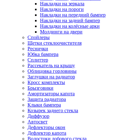
Накладки на зеркала
Накладки на пороги
Накладки на передний бампер
Накладки на задний бампер
Накладки на колёсные арки
Молдинги на двери
Спойлеры
Щетки стеклоочистителя
Реснички
Юбка бампера
Сплиттер
Рассекатель на крышу
Облицовка горловины
Заглушки на радиатор
Кросс комплекты
Брызговики
Амортизаторы капота
Защита радиатора
Клыки бампера
Козырек заднего стекла
Диффузор
Автосвет
Дефлекторы окон
Дефлектор капота
Водостоки лобового стекла