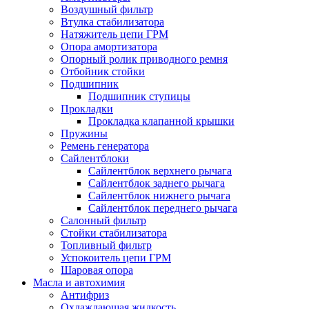
Воздушный фильтр
Втулка стабилизатора
Натяжитель цепи ГРМ
Опора амортизатора
Опорный ролик приводного ремня
Отбойник стойки
Подшипник
Подшипник ступицы
Прокладки
Прокладка клапанной крышки
Пружины
Ремень генератора
Сайлентблоки
Сайлентблок верхнего рычага
Сайлентблок заднего рычага
Сайлентблок нижнего рычага
Сайлентблок переднего рычага
Салонный фильтр
Стойки стабилизатора
Топливный фильтр
Успокоитель цепи ГРМ
Шаровая опора
Масла и автохимия
Антифриз
Охлаждающая жидкость