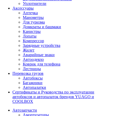
Уплотнители
Аксессуары
Аптечка
Манометры
Для туризма
Домкраты и башмаки
Канистры
Лопаты
Компрессор
Зарядные устройства
Жилет
Аварийные знаки
Автоодеяло
Коврик для телефона
Лестницы
Перевозка грузов
Автобоксы
Багажники
Автопалатки
Сертификаты и Руководства по эксплуатации
автобоксов и автопалаток брендов YUAGO и
COOLBOX
Автозапчасти
Амортизаторы