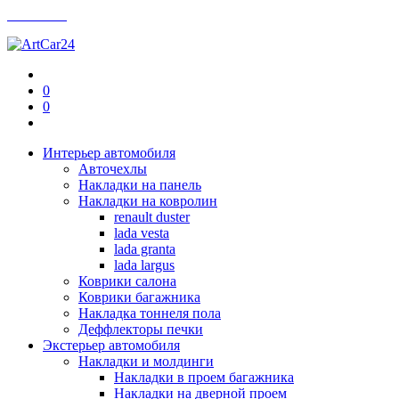
Контакты
0
0
Интерьер автомобиля
Авточехлы
Накладки на панель
Накладки на ковролин
renault duster
lada vesta
lada granta
lada largus
Коврики салона
Коврики багажника
Накладка тоннеля пола
Деффлекторы печки
Экстерьер автомобиля
Накладки и молдинги
Накладки в проем багажника
Накладки на дверной проем