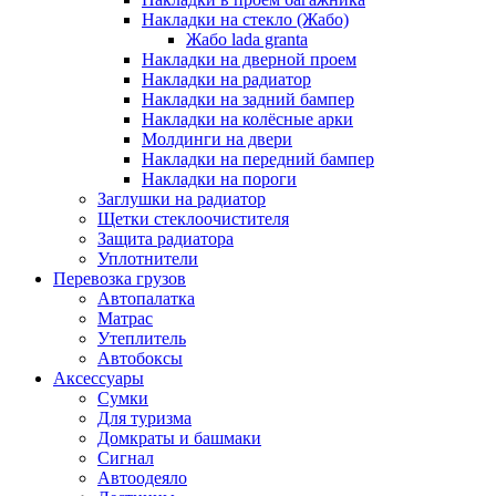
Накладки на стекло (Жабо)
Жабо lada granta
Накладки на дверной проем
Накладки на радиатор
Накладки на задний бампер
Накладки на колёсные арки
Молдинги на двери
Накладки на передний бампер
Накладки на пороги
Заглушки на радиатор
Щетки стеклоочистителя
Защита радиатора
Уплотнители
Перевозка грузов
Автопалатка
Матрас
Утеплитель
Автобоксы
Аксессуары
Сумки
Для туризма
Домкраты и башмаки
Сигнал
Автоодеяло