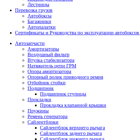
Лестницы
Перевозка грузов
Автобоксы
Багажники
Автопалатки
Сертификаты и Руководства по эксплуатации автобокс
Автозапчасти
Амортизаторы
Воздушный фильтр
Втулка стабилизатора
Натяжитель цепи ГРМ
Опора амортизатора
Опорный ролик приводного ремня
Отбойник стойки
Подшипник
Подшипник ступицы
Прокладки
Прокладка клапанной крышки
Пружины
Ремень генератора
Сайлентблоки
Сайлентблок верхнего рычага
Сайлентблок заднего рычага
Сайлентблок нижнего рычага