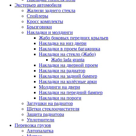
Экстерьер автомобиля
Жалюзи заднего стекла
Спойлеры
Кросс комплекты
Брызговики
Накладки и молдинги
Жабо боковых передних крыльев
Накладка на низ двери
Накладки в проем багажника
Накладки на стекло (Жабо)
Жабо lada granta
Накладки на дверной проем
Накладки на радиатор
Накладки на задний бампер
Накладки на колёсные арки
Молдинги на двери
Накладки на передний бампер
Накладки на пороги
Заглушки на радиатор
Щетки стеклоочистителя
Защита радиатора
Уплотнители
Перевозка грузов
Автопалатка