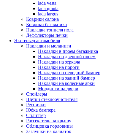
lada vesta
lada granta
lada largus
Коврики салона
Коврики багажника
Накладка тоннеля пола
Деффлекторы печки
Экстерьер автомобиля
Накладки и молдинги
Накладки в проем багажника
Накладки на дверной проем
Накладки на зеркала
Накладки на пороги
Накладки на передний бампер
Накладки на задний бампер
Накладки на колёсные арки
Молдинги на двери
Спойлеры
Щетки стеклоочистителя
Реснички
Юбка бампера
Сплиттер
Рассекатель на крышу
Облицовка горловины
Заглушки на радиатор