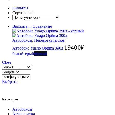
Фильтры
Сортировка:
Выбрать ...
Сравнение
Автобоксы
,
Перевозка грузов
19400
₽
Автобокс Yuago Optima 390л
белый
серый
чёрный
Close
Выбрать
Категории
Автобоксы
Автопалатка