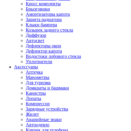
Кросс комплекты
Брызговики
Амортизаторы капота
Защита радиатора
Клыки бампера
Козырек заднего стекла
Диффузор
Автосвет
Дефлекторы окон
Дефлектор капота
Водостоки лобового стекла
Уплотнители
Аксессуары
Аптечка
Манометры
Для туризма
Домкраты и башмаки
Канистры
Лопаты
Компрессор
Зарядные устройства
Жилет
Аварийные знаки
Автоодеяло
Коврик для телефона