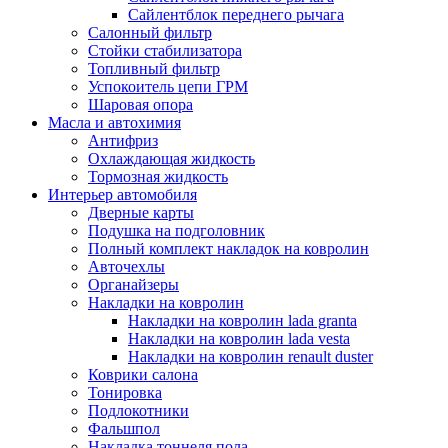
Сайлентблок переднего рычага
Салонный фильтр
Стойки стабилизатора
Топливный фильтр
Успокоитель цепи ГРМ
Шаровая опора
Масла и автохимия
Антифриз
Охлаждающая жидкость
Тормозная жидкость
Интерьер автомобиля
Дверные карты
Подушка на подголовник
Полный комплект накладок на ковролин
Авточехлы
Органайзеры
Накладки на ковролин
Накладки на ковролин lada granta
Накладки на ковролин lada vesta
Накладки на ковролин renault duster
Коврики салона
Тонировка
Подлокотники
Фальшпол
Накладка тоннеля пола