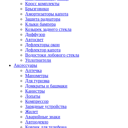
Кросс комплекты
Брызговики
Амортизаторы капота
Защита радиатора
Клыки бампера
Козырек заднего стекла
Диффузор
Автосвет
Дефлекторы окон
Дефлектор капота
Водостоки лобового стекла
Уплотнители
Аксессуары
Аптечка
Манометры
Для туризма
Домкраты и башмаки
Канистры
Лопаты
Компрессор
Зарядные устройства
Жилет
Аварийные знаки
Автоодеяло
Коврик для телефона