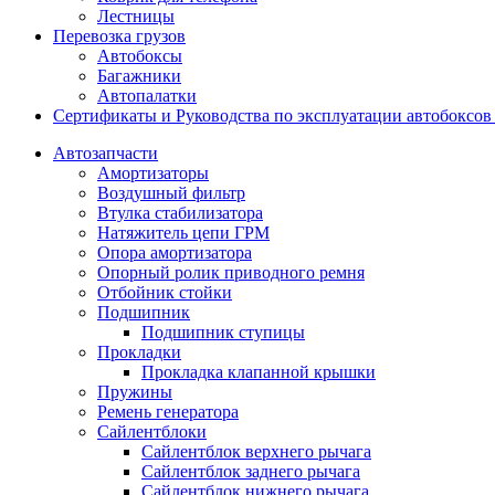
Лестницы
Перевозка грузов
Автобоксы
Багажники
Автопалатки
Сертификаты и Руководства по эксплуатации автобокс
Автозапчасти
Амортизаторы
Воздушный фильтр
Втулка стабилизатора
Натяжитель цепи ГРМ
Опора амортизатора
Опорный ролик приводного ремня
Отбойник стойки
Подшипник
Подшипник ступицы
Прокладки
Прокладка клапанной крышки
Пружины
Ремень генератора
Сайлентблоки
Сайлентблок верхнего рычага
Сайлентблок заднего рычага
Сайлентблок нижнего рычага