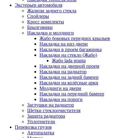
Экстерьер автомобиля
Жалюзи заднего стекла
Спойлеры
Кросс комплекты
Брызговики
Накладки и молдинги
Жабо боковых передних крыльев
Накладка на низ двери
Накладки в проем багажника
Накладки на стекло (Жабо)
Жабо lada granta
Накладки на дверной проем
Накладки на радиатор
Накладки на задний бампер
Накладки на колёсные арки
Молдинги на двери
Накладки на передний бампер
Накладки на пороги
Заглушки на радиатор
Щетки стеклоочистителя
Защита радиатора
Уплотнители
Перевозка грузов
Автопалатка