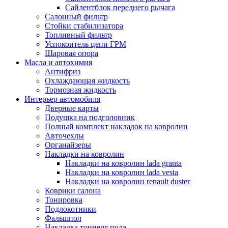
Сайлентблок переднего рычага
Салонный фильтр
Стойки стабилизатора
Топливный фильтр
Успокоитель цепи ГРМ
Шаровая опора
Масла и автохимия
Антифриз
Охлаждающая жидкость
Тормозная жидкость
Интерьер автомобиля
Дверные карты
Подушка на подголовник
Полный комплект накладок на ковролин
Авточехлы
Органайзеры
Накладки на ковролин
Накладки на ковролин lada granta
Накладки на ковролин lada vesta
Накладки на ковролин renault duster
Коврики салона
Тонировка
Подлокотники
Фальшпол
Накладка тоннеля пола