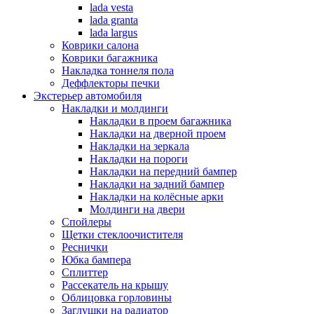
lada vesta
lada granta
lada largus
Коврики салона
Коврики багажника
Накладка тоннеля пола
Деффлекторы печки
Экстерьер автомобиля
Накладки и молдинги
Накладки в проем багажника
Накладки на дверной проем
Накладки на зеркала
Накладки на пороги
Накладки на передний бампер
Накладки на задний бампер
Накладки на колёсные арки
Молдинги на двери
Спойлеры
Щетки стеклоочистителя
Реснички
Юбка бампера
Сплиттер
Рассекатель на крышу
Облицовка горловины
Заглушки на радиатор