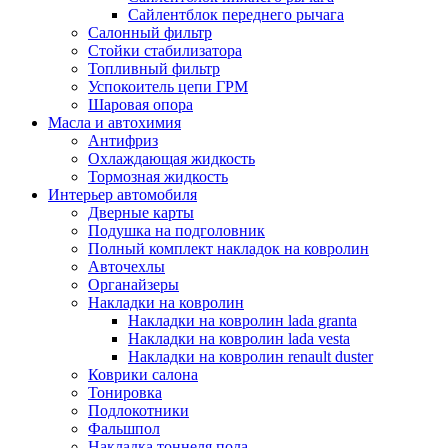
Сайлентблок переднего рычага
Салонный фильтр
Стойки стабилизатора
Топливный фильтр
Успокоитель цепи ГРМ
Шаровая опора
Масла и автохимия
Антифриз
Охлаждающая жидкость
Тормозная жидкость
Интерьер автомобиля
Дверные карты
Подушка на подголовник
Полный комплект накладок на ковролин
Авточехлы
Органайзеры
Накладки на ковролин
Накладки на ковролин lada granta
Накладки на ковролин lada vesta
Накладки на ковролин renault duster
Коврики салона
Тонировка
Подлокотники
Фальшпол
Накладка тоннеля пола