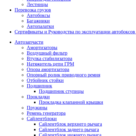
Лестницы
Перевозка грузов
Автобоксы
Багажники
Автопалатки
Сертификаты и Руководства по эксплуатации автобокс
Автозапчасти
Амортизаторы
Воздушный фильтр
Втулка стабилизатора
Натяжитель цепи ГРМ
Опора амортизатора
Опорный ролик приводного ремня
Отбойник стойки
Подшипник
Подшипник ступицы
Прокладки
Прокладка клапанной крышки
Пружины
Ремень генератора
Сайлентблоки
Сайлентблок верхнего рычага
Сайлентблок заднего рычага
Сайлентблок нижнего рычага