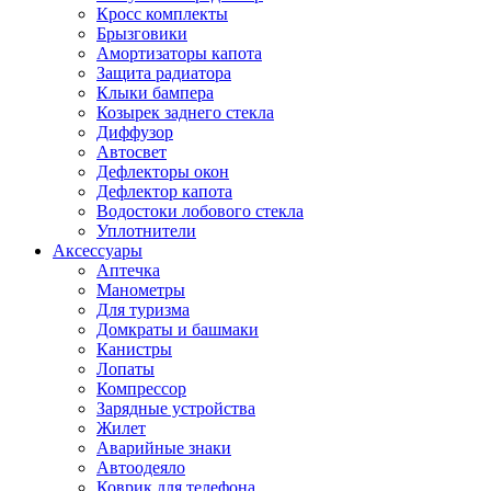
Кросс комплекты
Брызговики
Амортизаторы капота
Защита радиатора
Клыки бампера
Козырек заднего стекла
Диффузор
Автосвет
Дефлекторы окон
Дефлектор капота
Водостоки лобового стекла
Уплотнители
Аксессуары
Аптечка
Манометры
Для туризма
Домкраты и башмаки
Канистры
Лопаты
Компрессор
Зарядные устройства
Жилет
Аварийные знаки
Автоодеяло
Коврик для телефона