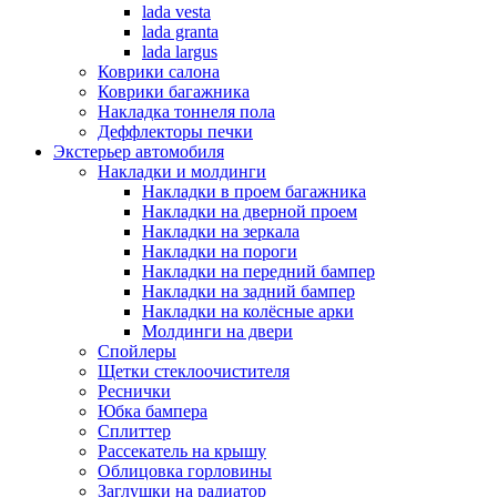
lada vesta
lada granta
lada largus
Коврики салона
Коврики багажника
Накладка тоннеля пола
Деффлекторы печки
Экстерьер автомобиля
Накладки и молдинги
Накладки в проем багажника
Накладки на дверной проем
Накладки на зеркала
Накладки на пороги
Накладки на передний бампер
Накладки на задний бампер
Накладки на колёсные арки
Молдинги на двери
Спойлеры
Щетки стеклоочистителя
Реснички
Юбка бампера
Сплиттер
Рассекатель на крышу
Облицовка горловины
Заглушки на радиатор