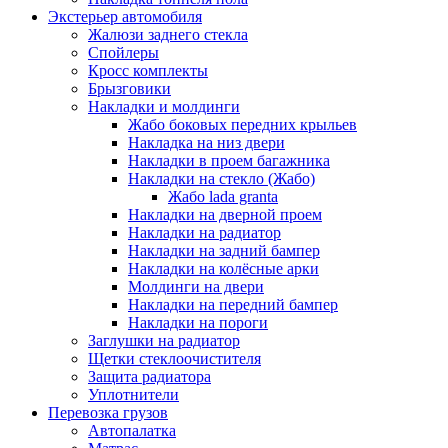
Экстерьер автомобиля
Жалюзи заднего стекла
Спойлеры
Кросс комплекты
Брызговики
Накладки и молдинги
Жабо боковых передних крыльев
Накладка на низ двери
Накладки в проем багажника
Накладки на стекло (Жабо)
Жабо lada granta
Накладки на дверной проем
Накладки на радиатор
Накладки на задний бампер
Накладки на колёсные арки
Молдинги на двери
Накладки на передний бампер
Накладки на пороги
Заглушки на радиатор
Щетки стеклоочистителя
Защита радиатора
Уплотнители
Перевозка грузов
Автопалатка