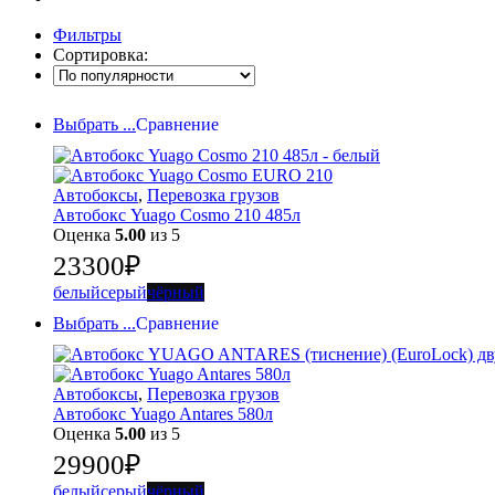
Фильтры
Сортировка:
Выбрать ...
Сравнение
Автобоксы
,
Перевозка грузов
Автобокс Yuago Cosmo 210 485л
Оценка
5.00
из 5
23300
₽
белый
серый
чёрный
Выбрать ...
Сравнение
Автобоксы
,
Перевозка грузов
Автобокс Yuago Antares 580л
Оценка
5.00
из 5
29900
₽
белый
серый
чёрный