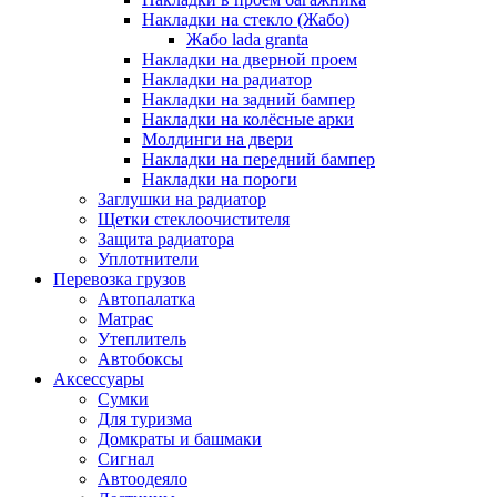
Накладки на стекло (Жабо)
Жабо lada granta
Накладки на дверной проем
Накладки на радиатор
Накладки на задний бампер
Накладки на колёсные арки
Молдинги на двери
Накладки на передний бампер
Накладки на пороги
Заглушки на радиатор
Щетки стеклоочистителя
Защита радиатора
Уплотнители
Перевозка грузов
Автопалатка
Матрас
Утеплитель
Автобоксы
Аксессуары
Сумки
Для туризма
Домкраты и башмаки
Сигнал
Автоодеяло