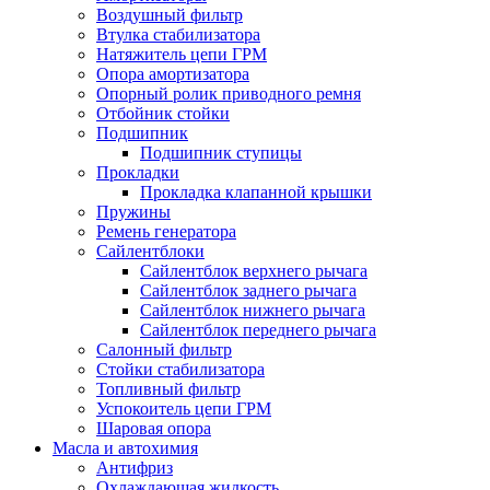
Воздушный фильтр
Втулка стабилизатора
Натяжитель цепи ГРМ
Опора амортизатора
Опорный ролик приводного ремня
Отбойник стойки
Подшипник
Подшипник ступицы
Прокладки
Прокладка клапанной крышки
Пружины
Ремень генератора
Сайлентблоки
Сайлентблок верхнего рычага
Сайлентблок заднего рычага
Сайлентблок нижнего рычага
Сайлентблок переднего рычага
Салонный фильтр
Стойки стабилизатора
Топливный фильтр
Успокоитель цепи ГРМ
Шаровая опора
Масла и автохимия
Антифриз
Охлаждающая жидкость