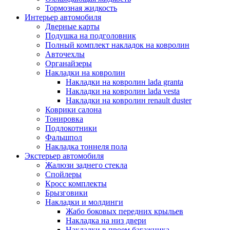
Тормозная жидкость
Интерьер автомобиля
Дверные карты
Подушка на подголовник
Полный комплект накладок на ковролин
Авточехлы
Органайзеры
Накладки на ковролин
Накладки на ковролин lada granta
Накладки на ковролин lada vesta
Накладки на ковролин renault duster
Коврики салона
Тонировка
Подлокотники
Фальшпол
Накладка тоннеля пола
Экстерьер автомобиля
Жалюзи заднего стекла
Спойлеры
Кросс комплекты
Брызговики
Накладки и молдинги
Жабо боковых передних крыльев
Накладка на низ двери
Накладки в проем багажника