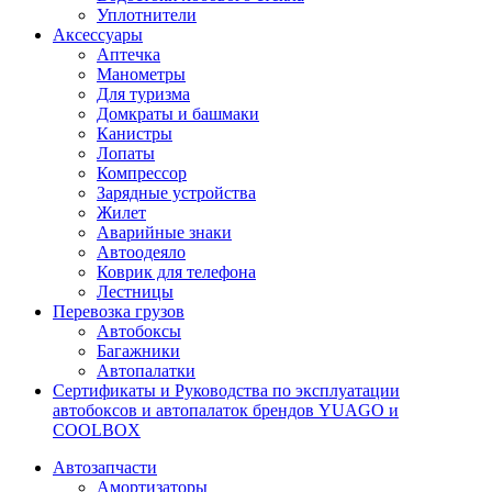
Уплотнители
Аксессуары
Аптечка
Манометры
Для туризма
Домкраты и башмаки
Канистры
Лопаты
Компрессор
Зарядные устройства
Жилет
Аварийные знаки
Автоодеяло
Коврик для телефона
Лестницы
Перевозка грузов
Автобоксы
Багажники
Автопалатки
Сертификаты и Руководства по эксплуатации
автобоксов и автопалаток брендов YUAGO и
COOLBOX
Автозапчасти
Амортизаторы