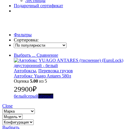
Лестницы
Подарочный сертификат
Фильтры
Сортировка:
Выбрать ...
Сравнение
Автобоксы
,
Перевозка грузов
Автобокс Yuago Antares 580л
Оценка
5.00
из 5
29900
₽
белый
серый
чёрный
Close
Выбрать