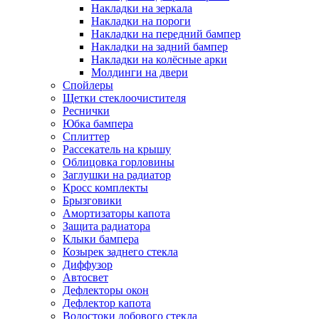
Накладки на зеркала
Накладки на пороги
Накладки на передний бампер
Накладки на задний бампер
Накладки на колёсные арки
Молдинги на двери
Спойлеры
Щетки стеклоочистителя
Реснички
Юбка бампера
Сплиттер
Рассекатель на крышу
Облицовка горловины
Заглушки на радиатор
Кросс комплекты
Брызговики
Амортизаторы капота
Защита радиатора
Клыки бампера
Козырек заднего стекла
Диффузор
Автосвет
Дефлекторы окон
Дефлектор капота
Водостоки лобового стекла