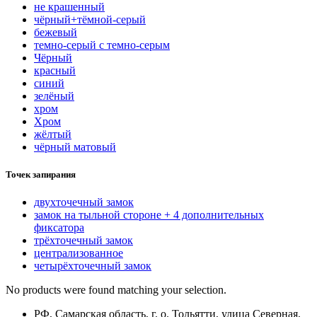
нe кpaшeнный
чёрный+тёмной-серый
бежевый
темно-серый с темно-серым
Чёрный
красный
синий
зелёный
хром
Хром
жёлтый
чёрный матовый
Точек запирания
двухточечный замок
замок на тыльной стороне + 4 дополнительных
фиксатора
трёхточечный замок
централизованное
четырёхточечный замок
No products were found matching your selection.
РФ, Самарская область, г. о. Тольятти, улица Северная,