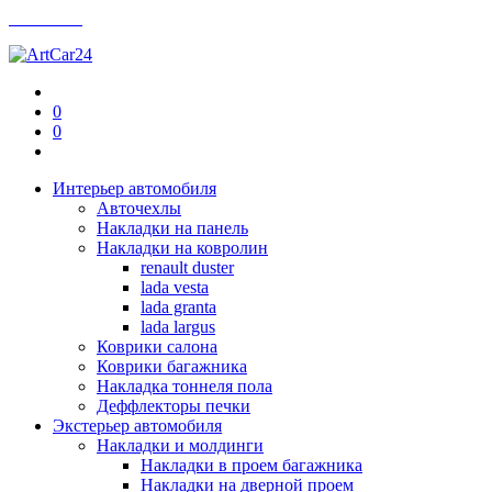
Контакты
0
0
Интерьер автомобиля
Авточехлы
Накладки на панель
Накладки на ковролин
renault duster
lada vesta
lada granta
lada largus
Коврики салона
Коврики багажника
Накладка тоннеля пола
Деффлекторы печки
Экстерьер автомобиля
Накладки и молдинги
Накладки в проем багажника
Накладки на дверной проем