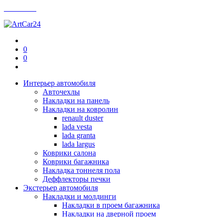
Контакты
0
0
Интерьер автомобиля
Авточехлы
Накладки на панель
Накладки на ковролин
renault duster
lada vesta
lada granta
lada largus
Коврики салона
Коврики багажника
Накладка тоннеля пола
Деффлекторы печки
Экстерьер автомобиля
Накладки и молдинги
Накладки в проем багажника
Накладки на дверной проем