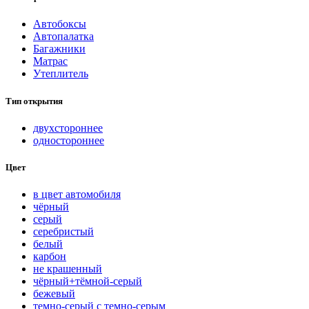
Автобоксы
Автопалатка
Багажники
Матрас
Утеплитель
Тип открытия
двухстороннее
одностороннее
Цвет
в цвет автомобиля
чёрный
серый
серебристый
белый
карбон
нe кpaшeнный
чёрный+тёмной-серый
бежевый
темно-серый с темно-серым