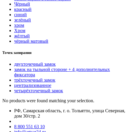
Чёрный
красный
синий
зелёный
хром
Хром
жёлтый
чёрный матовый
Точек запирания
двухточечный замок
замок на тыльной стороне + 4 дополнительных
фиксатора
трёхточечный замок
централизованное
четырёхточечный замок
No products were found matching your selection.
РФ, Самарская область, г. о. Тольятти, улица Северная,
дом 30/стр. 2
8 800 551 63 10
info@artcar24.ru