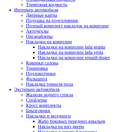
Тормозная жидкость
Интерьер автомобиля
Дверные карты
Подушка на подголовник
Полный комплект накладок на ковролин
Авточехлы
Органайзеры
Накладки на ковролин
Накладки на ковролин lada granta
Накладки на ковролин lada vesta
Накладки на ковролин renault duster
Коврики салона
Тонировка
Подлокотники
Фальшпол
Накладка тоннеля пола
Экстерьер автомобиля
Жалюзи заднего стекла
Спойлеры
Кросс комплекты
Брызговики
Накладки и молдинги
Жабо боковых передних крыльев
Накладка на низ двери
Накладки в проем багажника