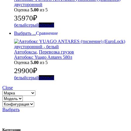
двусторонний
Оценка
5.00
из 5
35970
₽
белый
серый
чёрный
Выбрать ...
Сравнение
Автобоксы
,
Перевозка грузов
Автобокс Yuago Antares 580л
Оценка
5.00
из 5
29900
₽
белый
серый
чёрный
Close
Выбрать
Категории