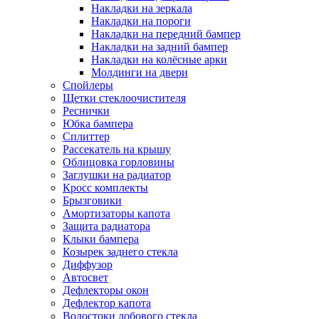
Накладки на зеркала
Накладки на пороги
Накладки на передний бампер
Накладки на задний бампер
Накладки на колёсные арки
Молдинги на двери
Спойлеры
Щетки стеклоочистителя
Реснички
Юбка бампера
Сплиттер
Рассекатель на крышу
Облицовка горловины
Заглушки на радиатор
Кросс комплекты
Брызговики
Амортизаторы капота
Защита радиатора
Клыки бампера
Козырек заднего стекла
Диффузор
Автосвет
Дефлекторы окон
Дефлектор капота
Водостоки лобового стекла