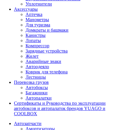
Уплотнители
Аксессуары
Аптечка
Манометры
Для туризма
Домкраты и башмаки
Канистры
Лопаты
Компрессор
Зарядные устройства
Жилет
Аварийные знаки
Автоодеяло
Коврик для телефона
Лестницы
Перевозка грузов
Автобоксы
Багажники
Автопалатки
Сертификаты и Руководства по эксплуатации
автобоксов и автопалаток брендов YUAGO и
COOLBOX
Автозапчасти
Амортизаторы