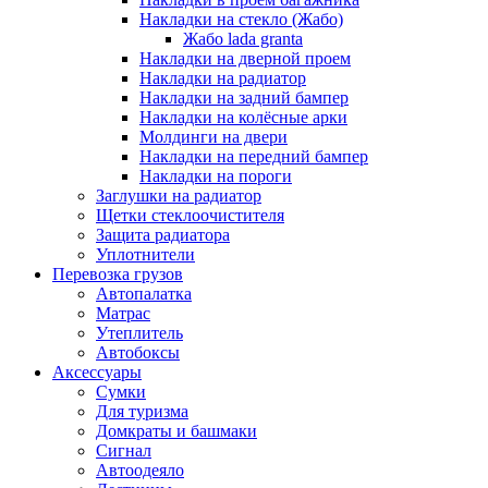
Накладки на стекло (Жабо)
Жабо lada granta
Накладки на дверной проем
Накладки на радиатор
Накладки на задний бампер
Накладки на колёсные арки
Молдинги на двери
Накладки на передний бампер
Накладки на пороги
Заглушки на радиатор
Щетки стеклоочистителя
Защита радиатора
Уплотнители
Перевозка грузов
Автопалатка
Матрас
Утеплитель
Автобоксы
Аксессуары
Сумки
Для туризма
Домкраты и башмаки
Сигнал
Автоодеяло