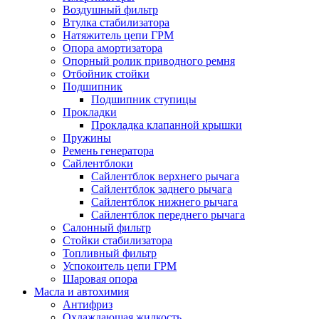
Воздушный фильтр
Втулка стабилизатора
Натяжитель цепи ГРМ
Опора амортизатора
Опорный ролик приводного ремня
Отбойник стойки
Подшипник
Подшипник ступицы
Прокладки
Прокладка клапанной крышки
Пружины
Ремень генератора
Сайлентблоки
Сайлентблок верхнего рычага
Сайлентблок заднего рычага
Сайлентблок нижнего рычага
Сайлентблок переднего рычага
Салонный фильтр
Стойки стабилизатора
Топливный фильтр
Успокоитель цепи ГРМ
Шаровая опора
Масла и автохимия
Антифриз
Охлаждающая жидкость