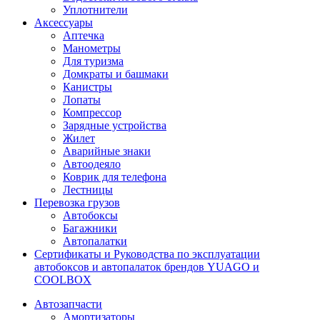
Уплотнители
Аксессуары
Аптечка
Манометры
Для туризма
Домкраты и башмаки
Канистры
Лопаты
Компрессор
Зарядные устройства
Жилет
Аварийные знаки
Автоодеяло
Коврик для телефона
Лестницы
Перевозка грузов
Автобоксы
Багажники
Автопалатки
Сертификаты и Руководства по эксплуатации
автобоксов и автопалаток брендов YUAGO и
COOLBOX
Автозапчасти
Амортизаторы