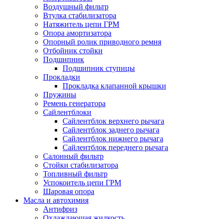
Воздушный фильтр
Втулка стабилизатора
Натяжитель цепи ГРМ
Опора амортизатора
Опорный ролик приводного ремня
Отбойник стойки
Подшипник
Подшипник ступицы
Прокладки
Прокладка клапанной крышки
Пружины
Ремень генератора
Сайлентблоки
Сайлентблок верхнего рычага
Сайлентблок заднего рычага
Сайлентблок нижнего рычага
Сайлентблок переднего рычага
Салонный фильтр
Стойки стабилизатора
Топливный фильтр
Успокоитель цепи ГРМ
Шаровая опора
Масла и автохимия
Антифриз
Охлаждающая жидкость