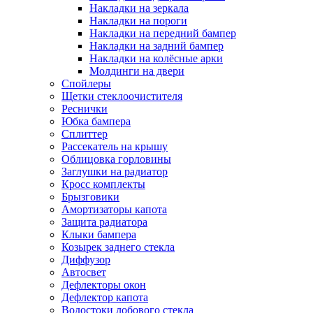
Накладки на зеркала
Накладки на пороги
Накладки на передний бампер
Накладки на задний бампер
Накладки на колёсные арки
Молдинги на двери
Спойлеры
Щетки стеклоочистителя
Реснички
Юбка бампера
Сплиттер
Рассекатель на крышу
Облицовка горловины
Заглушки на радиатор
Кросс комплекты
Брызговики
Амортизаторы капота
Защита радиатора
Клыки бампера
Козырек заднего стекла
Диффузор
Автосвет
Дефлекторы окон
Дефлектор капота
Водостоки лобового стекла