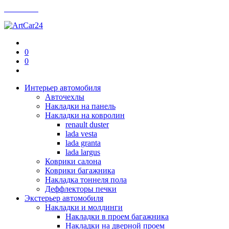
Контакты
0
0
Интерьер автомобиля
Авточехлы
Накладки на панель
Накладки на ковролин
renault duster
lada vesta
lada granta
lada largus
Коврики салона
Коврики багажника
Накладка тоннеля пола
Деффлекторы печки
Экстерьер автомобиля
Накладки и молдинги
Накладки в проем багажника
Накладки на дверной проем