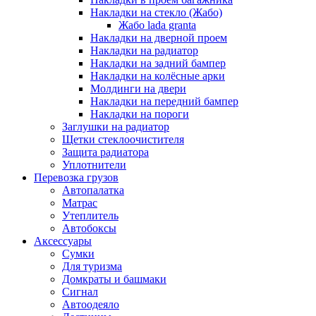
Накладки на стекло (Жабо)
Жабо lada granta
Накладки на дверной проем
Накладки на радиатор
Накладки на задний бампер
Накладки на колёсные арки
Молдинги на двери
Накладки на передний бампер
Накладки на пороги
Заглушки на радиатор
Щетки стеклоочистителя
Защита радиатора
Уплотнители
Перевозка грузов
Автопалатка
Матрас
Утеплитель
Автобоксы
Аксессуары
Сумки
Для туризма
Домкраты и башмаки
Сигнал
Автоодеяло