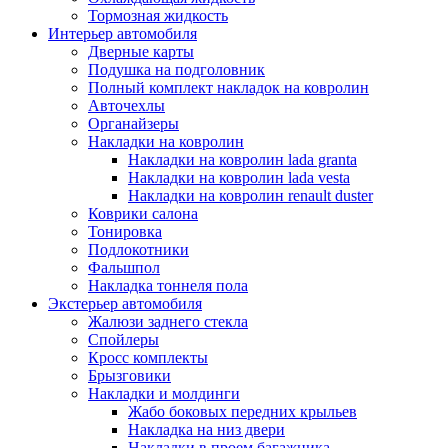
Тормозная жидкость
Интерьер автомобиля
Дверные карты
Подушка на подголовник
Полный комплект накладок на ковролин
Авточехлы
Органайзеры
Накладки на ковролин
Накладки на ковролин lada granta
Накладки на ковролин lada vesta
Накладки на ковролин renault duster
Коврики салона
Тонировка
Подлокотники
Фальшпол
Накладка тоннеля пола
Экстерьер автомобиля
Жалюзи заднего стекла
Спойлеры
Кросс комплекты
Брызговики
Накладки и молдинги
Жабо боковых передних крыльев
Накладка на низ двери
Накладки в проем багажника