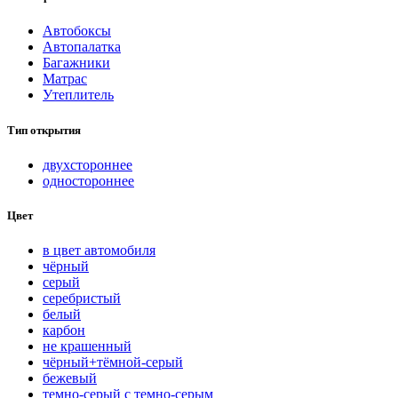
Автобоксы
Автопалатка
Багажники
Матрас
Утеплитель
Тип открытия
двухстороннее
одностороннее
Цвет
в цвет автомобиля
чёрный
серый
серебристый
белый
карбон
нe кpaшeнный
чёрный+тёмной-серый
бежевый
темно-серый с темно-серым