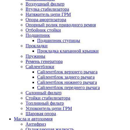
Воздушный фильтр
Втулка стабилизатора
Натяжитель цепи ГРМ
Опора амортизатора
Опорный ролик приводного ремня
Отбойник стойки
Подшипник
Подшипник ступицы
Прокладки
Прокладка клапанной крышки
Пружины
Ремень генератора
Сайлентблоки
Сайлентблок верхнего рычага
Сайлентблок заднего рычага
Сайлентблок нижнего рычага
Сайлентблок переднего рычага
Салонный фильтр
Стойки стабилизатора
Топливный фильтр
Успокоитель цепи ГРМ
Шаровая опора
Масла и автохимия
Антифриз
Охлаждающая жидкость