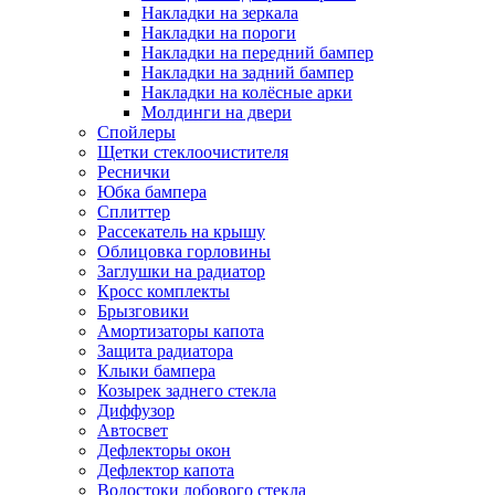
Накладки на зеркала
Накладки на пороги
Накладки на передний бампер
Накладки на задний бампер
Накладки на колёсные арки
Молдинги на двери
Спойлеры
Щетки стеклоочистителя
Реснички
Юбка бампера
Сплиттер
Рассекатель на крышу
Облицовка горловины
Заглушки на радиатор
Кросс комплекты
Брызговики
Амортизаторы капота
Защита радиатора
Клыки бампера
Козырек заднего стекла
Диффузор
Автосвет
Дефлекторы окон
Дефлектор капота
Водостоки лобового стекла