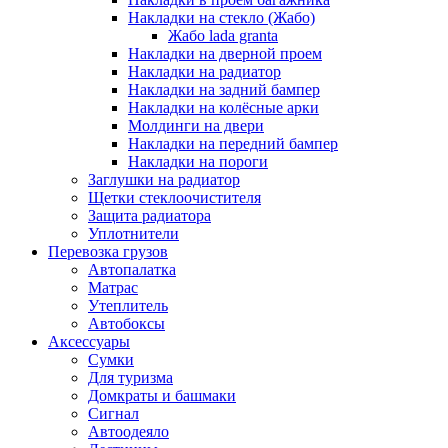
Накладки на стекло (Жабо)
Жабо lada granta
Накладки на дверной проем
Накладки на радиатор
Накладки на задний бампер
Накладки на колёсные арки
Молдинги на двери
Накладки на передний бампер
Накладки на пороги
Заглушки на радиатор
Щетки стеклоочистителя
Защита радиатора
Уплотнители
Перевозка грузов
Автопалатка
Матрас
Утеплитель
Автобоксы
Аксессуары
Сумки
Для туризма
Домкраты и башмаки
Сигнал
Автоодеяло