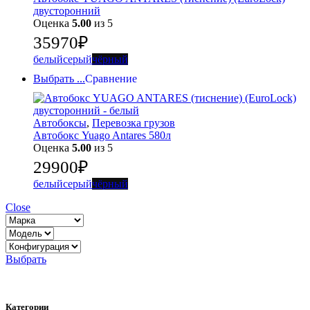
двусторонний
Оценка
5.00
из 5
35970
₽
белый
серый
чёрный
Выбрать ...
Сравнение
Автобоксы
,
Перевозка грузов
Автобокс Yuago Antares 580л
Оценка
5.00
из 5
29900
₽
белый
серый
чёрный
Close
Выбрать
Категории