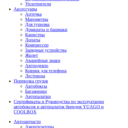
Уплотнители
Аксессуары
Аптечка
Манометры
Для туризма
Домкраты и башмаки
Канистры
Лопаты
Компрессор
Зарядные устройства
Жилет
Аварийные знаки
Автоодеяло
Коврик для телефона
Лестницы
Перевозка грузов
Автобоксы
Багажники
Автопалатки
Сертификаты и Руководства по эксплуатации
автобоксов и автопалаток брендов YUAGO и
COOLBOX
Автозапчасти
Амортизаторы