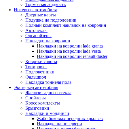
Тормозная жидкость
Интерьер автомобиля
Дверные карты
Подушка на подголовник
Полный комплект накладок на ковролин
Авточехлы
Органайзеры
Накладки на ковролин
Накладки на ковролин lada granta
Накладки на ковролин lada vesta
Накладки на ковролин renault duster
Коврики салона
Тонировка
Подлокотники
Фальшпол
Накладка тоннеля пола
Экстерьер автомобиля
Жалюзи заднего стекла
Спойлеры
Кросс комплекты
Брызговики
Накладки и молдинги
Жабо боковых передних крыльев
Накладка на низ двери
Накладки в проем багажника