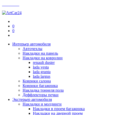
Контакты
0
0
Интерьер автомобиля
Авточехлы
Накладки на панель
Накладки на ковролин
renault duster
lada vesta
lada granta
lada largus
Коврики салона
Коврики багажника
Накладка тоннеля пола
Деффлекторы печки
Экстерьер автомобиля
Накладки и молдинги
Накладки в проем багажника
Накладки на дверной проем