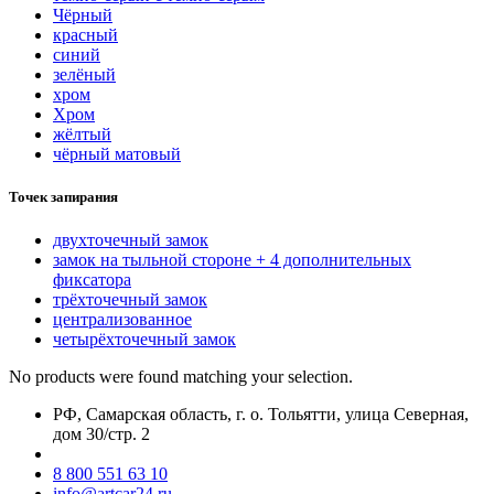
Чёрный
красный
синий
зелёный
хром
Хром
жёлтый
чёрный матовый
Точек запирания
двухточечный замок
замок на тыльной стороне + 4 дополнительных
фиксатора
трёхточечный замок
централизованное
четырёхточечный замок
No products were found matching your selection.
РФ, Самарская область, г. о. Тольятти, улица Северная,
дом 30/стр. 2
8 800 551 63 10
info@artcar24.ru