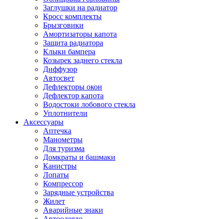
Заглушки на радиатор
Кросс комплекты
Брызговики
Амортизаторы капота
Защита радиатора
Клыки бампера
Козырек заднего стекла
Диффузор
Автосвет
Дефлекторы окон
Дефлектор капота
Водостоки лобового стекла
Уплотнители
Аксессуары
Аптечка
Манометры
Для туризма
Домкраты и башмаки
Канистры
Лопаты
Компрессор
Зарядные устройства
Жилет
Аварийные знаки
Автоодеяло