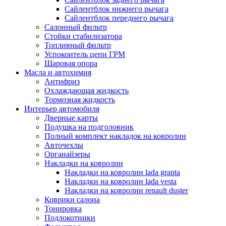
Сайлентблок нижнего рычага
Сайлентблок переднего рычага
Салонный фильтр
Стойки стабилизатора
Топливный фильтр
Успокоитель цепи ГРМ
Шаровая опора
Масла и автохимия
Антифриз
Охлаждающая жидкость
Тормозная жидкость
Интерьер автомобиля
Дверные карты
Подушка на подголовник
Полный комплект накладок на ковролин
Авточехлы
Органайзеры
Накладки на ковролин
Накладки на ковролин lada granta
Накладки на ковролин lada vesta
Накладки на ковролин renault duster
Коврики салона
Тонировка
Подлокотники