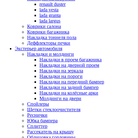
renault duster
lada vesta
lada granta
lada largus
Коврики салона
Коврики багажника
Накладка тоннеля пола
Деффлекторы печки
Экстерьер автомобиля
Накладки и молдинги
Накладки в проем багажника
Накладки на дверной проем
Накладки на зеркала
Накладки на пороги
Накладки на передний бампер
Накладки на задний бампер
Накладки на колёсные арки
Молдинги на двери
Спойлеры
Щетки стеклоочистителя
Реснички
Юбка бампера
Сплиттер
Рассекатель на крышу
Облицовка горловины