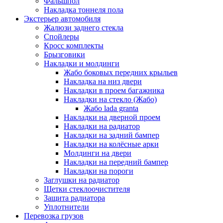
Фальшпол
Накладка тоннеля пола
Экстерьер автомобиля
Жалюзи заднего стекла
Спойлеры
Кросс комплекты
Брызговики
Накладки и молдинги
Жабо боковых передних крыльев
Накладка на низ двери
Накладки в проем багажника
Накладки на стекло (Жабо)
Жабо lada granta
Накладки на дверной проем
Накладки на радиатор
Накладки на задний бампер
Накладки на колёсные арки
Молдинги на двери
Накладки на передний бампер
Накладки на пороги
Заглушки на радиатор
Щетки стеклоочистителя
Защита радиатора
Уплотнители
Перевозка грузов