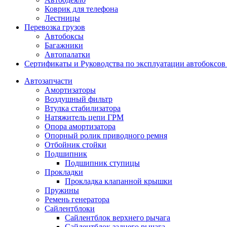
Коврик для телефона
Лестницы
Перевозка грузов
Автобоксы
Багажники
Автопалатки
Сертификаты и Руководства по эксплуатации автобокс
Автозапчасти
Амортизаторы
Воздушный фильтр
Втулка стабилизатора
Натяжитель цепи ГРМ
Опора амортизатора
Опорный ролик приводного ремня
Отбойник стойки
Подшипник
Подшипник ступицы
Прокладки
Прокладка клапанной крышки
Пружины
Ремень генератора
Сайлентблоки
Сайлентблок верхнего рычага
Сайлентблок заднего рычага