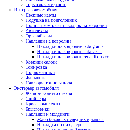
Тормозная жидкость
Интерьер автомобиля
Дверные карты
Подушка на подголовник
Полный комплект накладок на ковролин
Авточехлы
Органайзеры
Накладки на ковролин
Накладки на ковролин lada granta
Накладки на ковролин lada vesta
Накладки на ковролин renault duster
Коврики салона
Тонировка
Подлокотники
Фальшпол
Накладка тоннеля пола
Экстерьер автомобиля
Жалюзи заднего стекла
Спойлеры
Кросс комплекты
Брызговики
Накладки и молдинги
Жабо боковых передних крыльев
Накладка на низ двери
Накладки в проем багажника