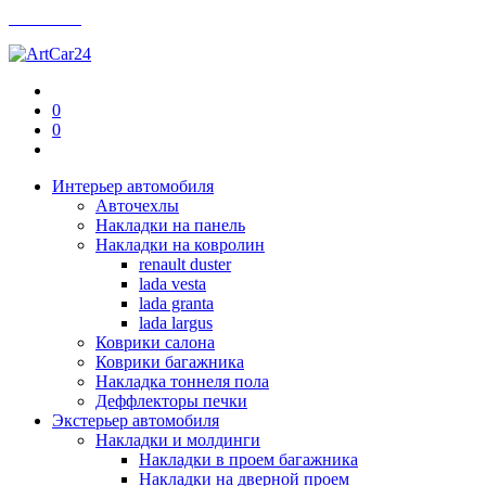
Контакты
0
0
Интерьер автомобиля
Авточехлы
Накладки на панель
Накладки на ковролин
renault duster
lada vesta
lada granta
lada largus
Коврики салона
Коврики багажника
Накладка тоннеля пола
Деффлекторы печки
Экстерьер автомобиля
Накладки и молдинги
Накладки в проем багажника
Накладки на дверной проем