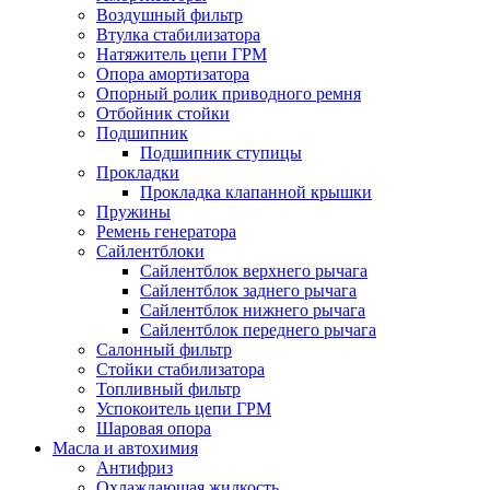
Воздушный фильтр
Втулка стабилизатора
Натяжитель цепи ГРМ
Опора амортизатора
Опорный ролик приводного ремня
Отбойник стойки
Подшипник
Подшипник ступицы
Прокладки
Прокладка клапанной крышки
Пружины
Ремень генератора
Сайлентблоки
Сайлентблок верхнего рычага
Сайлентблок заднего рычага
Сайлентблок нижнего рычага
Сайлентблок переднего рычага
Салонный фильтр
Стойки стабилизатора
Топливный фильтр
Успокоитель цепи ГРМ
Шаровая опора
Масла и автохимия
Антифриз
Охлаждающая жидкость