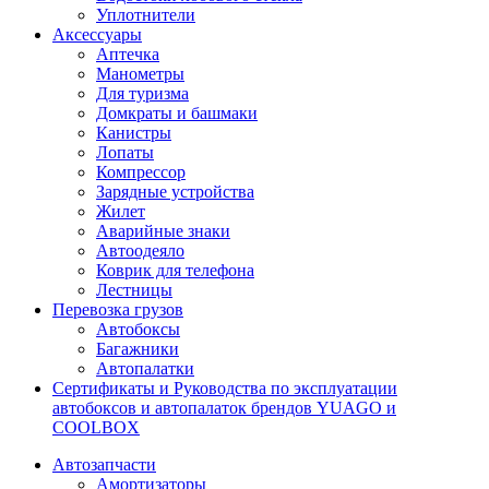
Уплотнители
Аксессуары
Аптечка
Манометры
Для туризма
Домкраты и башмаки
Канистры
Лопаты
Компрессор
Зарядные устройства
Жилет
Аварийные знаки
Автоодеяло
Коврик для телефона
Лестницы
Перевозка грузов
Автобоксы
Багажники
Автопалатки
Сертификаты и Руководства по эксплуатации
автобоксов и автопалаток брендов YUAGO и
COOLBOX
Автозапчасти
Амортизаторы