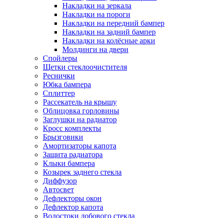
Накладки на зеркала
Накладки на пороги
Накладки на передний бампер
Накладки на задний бампер
Накладки на колёсные арки
Молдинги на двери
Спойлеры
Щетки стеклоочистителя
Реснички
Юбка бампера
Сплиттер
Рассекатель на крышу
Облицовка горловины
Заглушки на радиатор
Кросс комплекты
Брызговики
Амортизаторы капота
Защита радиатора
Клыки бампера
Козырек заднего стекла
Диффузор
Автосвет
Дефлекторы окон
Дефлектор капота
Водостоки лобового стекла