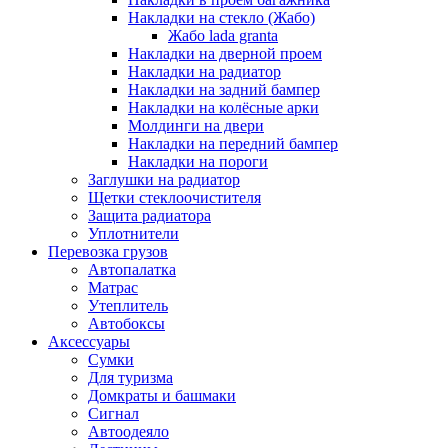
Накладки на стекло (Жабо)
Жабо lada granta
Накладки на дверной проем
Накладки на радиатор
Накладки на задний бампер
Накладки на колёсные арки
Молдинги на двери
Накладки на передний бампер
Накладки на пороги
Заглушки на радиатор
Щетки стеклоочистителя
Защита радиатора
Уплотнители
Перевозка грузов
Автопалатка
Матрас
Утеплитель
Автобоксы
Аксессуары
Сумки
Для туризма
Домкраты и башмаки
Сигнал
Автоодеяло