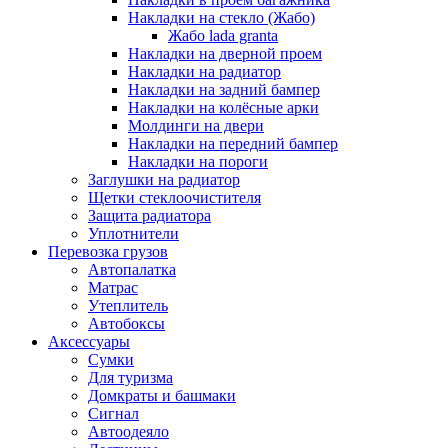
Накладки на стекло (Жабо)
Жабо lada granta
Накладки на дверной проем
Накладки на радиатор
Накладки на задний бампер
Накладки на колёсные арки
Молдинги на двери
Накладки на передний бампер
Накладки на пороги
Заглушки на радиатор
Щетки стеклоочистителя
Защита радиатора
Уплотнители
Перевозка грузов
Автопалатка
Матрас
Утеплитель
Автобоксы
Аксессуары
Сумки
Для туризма
Домкраты и башмаки
Сигнал
Автоодеяло