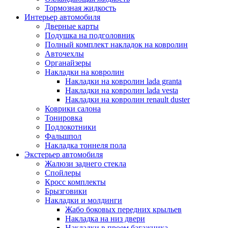
Тормозная жидкость
Интерьер автомобиля
Дверные карты
Подушка на подголовник
Полный комплект накладок на ковролин
Авточехлы
Органайзеры
Накладки на ковролин
Накладки на ковролин lada granta
Накладки на ковролин lada vesta
Накладки на ковролин renault duster
Коврики салона
Тонировка
Подлокотники
Фальшпол
Накладка тоннеля пола
Экстерьер автомобиля
Жалюзи заднего стекла
Спойлеры
Кросс комплекты
Брызговики
Накладки и молдинги
Жабо боковых передних крыльев
Накладка на низ двери
Накладки в проем багажника