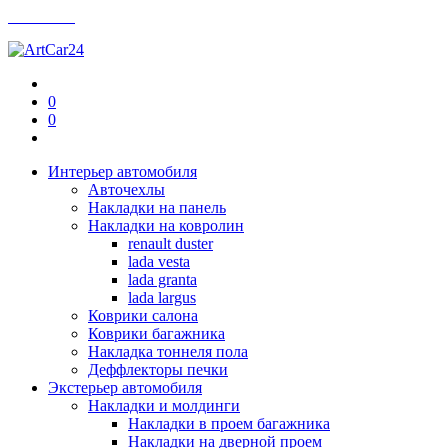
Контакты
0
0
Интерьер автомобиля
Авточехлы
Накладки на панель
Накладки на ковролин
renault duster
lada vesta
lada granta
lada largus
Коврики салона
Коврики багажника
Накладка тоннеля пола
Деффлекторы печки
Экстерьер автомобиля
Накладки и молдинги
Накладки в проем багажника
Накладки на дверной проем