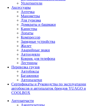
Уплотнители
Аксессуары
Аптечка
Манометры
Для туризма
Домкраты и башмаки
Канистры
Лопаты
Компрессор
Зарядные устройства
Жилет
Аварийные знаки
Автоодеяло
Коврик для телефона
Лестницы
Перевозка грузов
Автобоксы
Багажники
Автопалатки
Сертификаты и Руководства по эксплуатации
автобоксов и автопалаток брендов YUAGO и
COOLBOX
Автозапчасти
Амортизаторы