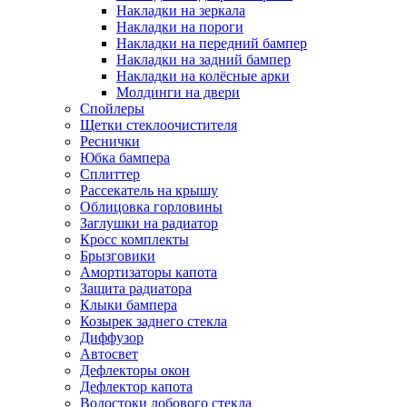
Накладки на зеркала
Накладки на пороги
Накладки на передний бампер
Накладки на задний бампер
Накладки на колёсные арки
Молдинги на двери
Спойлеры
Щетки стеклоочистителя
Реснички
Юбка бампера
Сплиттер
Рассекатель на крышу
Облицовка горловины
Заглушки на радиатор
Кросс комплекты
Брызговики
Амортизаторы капота
Защита радиатора
Клыки бампера
Козырек заднего стекла
Диффузор
Автосвет
Дефлекторы окон
Дефлектор капота
Водостоки лобового стекла