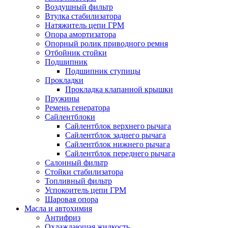
Воздушный фильтр
Втулка стабилизатора
Натяжитель цепи ГРМ
Опора амортизатора
Опорный ролик приводного ремня
Отбойник стойки
Подшипник
Подшипник ступицы
Прокладки
Прокладка клапанной крышки
Пружины
Ремень генератора
Сайлентблоки
Сайлентблок верхнего рычага
Сайлентблок заднего рычага
Сайлентблок нижнего рычага
Сайлентблок переднего рычага
Салонный фильтр
Стойки стабилизатора
Топливный фильтр
Успокоитель цепи ГРМ
Шаровая опора
Масла и автохимия
Антифриз
Охлаждающая жидкость