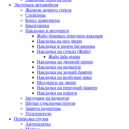
Экстерьер автомобиля
Жалюзи заднего стекла
Спойлеры
Кросс комплекты
Брызговики
Накладки и молдинги
Жабо боковых передних крыльев
Накладка на низ двери
Накладки в проем багажника
Накладки на стекло (Жабо)
Жабо lada granta
Накладки на дверной проем
Накладки на радиатор
Накладки на задний бампер
Накладки на колёсные арки
Молдинги на двери
Накладки на передний бампер
Накладки на пороги
Заглушки на радиатор
Щетки стеклоочистителя
Защита радиатора
Уплотнители
Перевозка грузов
Автопалатка