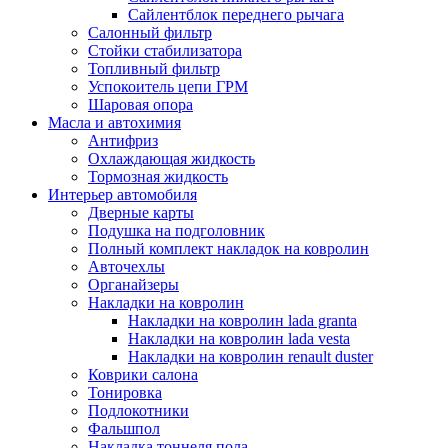
Сайлентблок переднего рычага
Салонный фильтр
Стойки стабилизатора
Топливный фильтр
Успокоитель цепи ГРМ
Шаровая опора
Масла и автохимия
Антифриз
Охлаждающая жидкость
Тормозная жидкость
Интерьер автомобиля
Дверные карты
Подушка на подголовник
Полный комплект накладок на ковролин
Авточехлы
Органайзеры
Накладки на ковролин
Накладки на ковролин lada granta
Накладки на ковролин lada vesta
Накладки на ковролин renault duster
Коврики салона
Тонировка
Подлокотники
Фальшпол
Накладка тоннеля пола