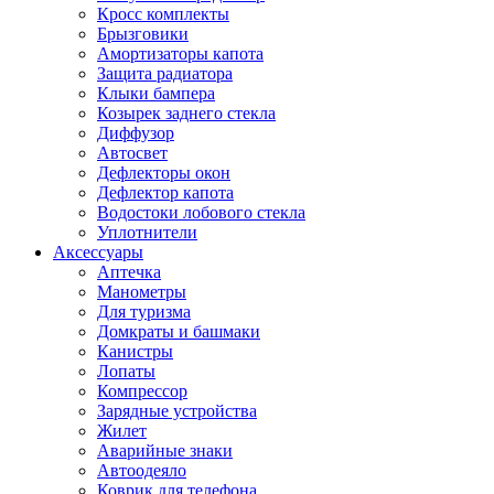
Кросс комплекты
Брызговики
Амортизаторы капота
Защита радиатора
Клыки бампера
Козырек заднего стекла
Диффузор
Автосвет
Дефлекторы окон
Дефлектор капота
Водостоки лобового стекла
Уплотнители
Аксессуары
Аптечка
Манометры
Для туризма
Домкраты и башмаки
Канистры
Лопаты
Компрессор
Зарядные устройства
Жилет
Аварийные знаки
Автоодеяло
Коврик для телефона