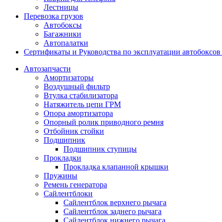
Лестницы
Перевозка грузов
Автобоксы
Багажники
Автопалатки
Сертификаты и Руководства по эксплуатации автобокс
Автозапчасти
Амортизаторы
Воздушный фильтр
Втулка стабилизатора
Натяжитель цепи ГРМ
Опора амортизатора
Опорный ролик приводного ремня
Отбойник стойки
Подшипник
Подшипник ступицы
Прокладки
Прокладка клапанной крышки
Пружины
Ремень генератора
Сайлентблоки
Сайлентблок верхнего рычага
Сайлентблок заднего рычага
Сайлентблок нижнего рычага