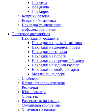
lada vesta
lada granta
lada largus
Коврики салона
Коврики багажника
Накладка тоннеля пола
Деффлекторы печки
Экстерьер автомобиля
Накладки и молдинги
Накладки в проем багажника
Накладки на дверной проем
Накладки на зеркала
Накладки на пороги
Накладки на передний бампер
Накладки на задний бампер
Накладки на колёсные арки
Молдинги на двери
Спойлеры
Щетки стеклоочистителя
Реснички
Юбка бампера
Сплиттер
Рассекатель на крышу
Облицовка горловины
Заглушки на радиатор