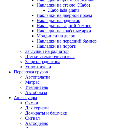
Накладки на стекло (Жабо)
Жабо lada granta
Накладки на дверной проем
Накладки на радиатор
Накладки на задний бампер
Накладки на колёсные арки
Молдинги на двери
Накладки на передний бампер
Накладки на пороги
Заглушки на радиатор
Щетки стеклоочистителя
Защита радиатора
Уплотнители
Перевозка грузов
Автопалатка
Матрас
Утеплитель
Автобоксы
Аксессуары
Сумки
Для туризма
Домкраты и башмаки
Сигнал
Автоодеяло