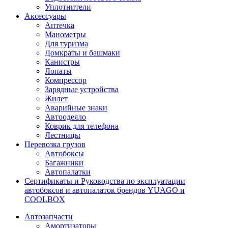
Уплотнители
Аксессуары
Аптечка
Манометры
Для туризма
Домкраты и башмаки
Канистры
Лопаты
Компрессор
Зарядные устройства
Жилет
Аварийные знаки
Автоодеяло
Коврик для телефона
Лестницы
Перевозка грузов
Автобоксы
Багажники
Автопалатки
Сертификаты и Руководства по эксплуатации
автобоксов и автопалаток брендов YUAGO и
COOLBOX
Автозапчасти
Амортизаторы