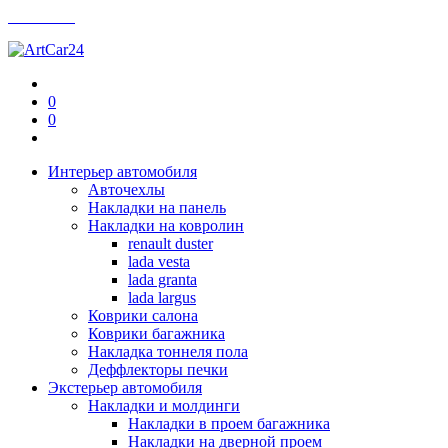
Контакты
0
0
Интерьер автомобиля
Авточехлы
Накладки на панель
Накладки на ковролин
renault duster
lada vesta
lada granta
lada largus
Коврики салона
Коврики багажника
Накладка тоннеля пола
Деффлекторы печки
Экстерьер автомобиля
Накладки и молдинги
Накладки в проем багажника
Накладки на дверной проем