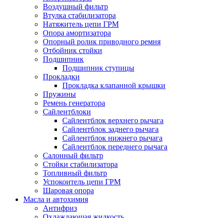
Воздушный фильтр
Втулка стабилизатора
Натяжитель цепи ГРМ
Опора амортизатора
Опорный ролик приводного ремня
Отбойник стойки
Подшипник
Подшипник ступицы
Прокладки
Прокладка клапанной крышки
Пружины
Ремень генератора
Сайлентблоки
Сайлентблок верхнего рычага
Сайлентблок заднего рычага
Сайлентблок нижнего рычага
Сайлентблок переднего рычага
Салонный фильтр
Стойки стабилизатора
Топливный фильтр
Успокоитель цепи ГРМ
Шаровая опора
Масла и автохимия
Антифриз
Охлаждающая жидкость