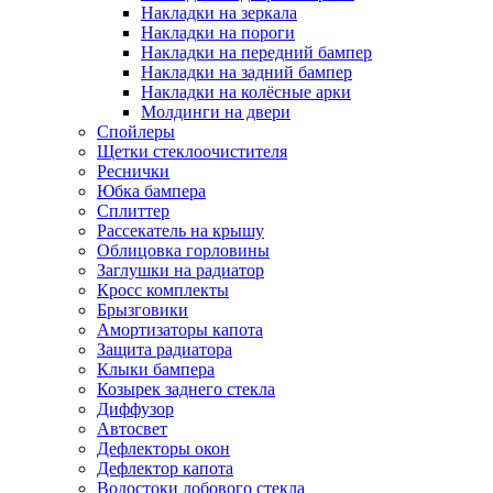
Накладки на зеркала
Накладки на пороги
Накладки на передний бампер
Накладки на задний бампер
Накладки на колёсные арки
Молдинги на двери
Спойлеры
Щетки стеклоочистителя
Реснички
Юбка бампера
Сплиттер
Рассекатель на крышу
Облицовка горловины
Заглушки на радиатор
Кросс комплекты
Брызговики
Амортизаторы капота
Защита радиатора
Клыки бампера
Козырек заднего стекла
Диффузор
Автосвет
Дефлекторы окон
Дефлектор капота
Водостоки лобового стекла