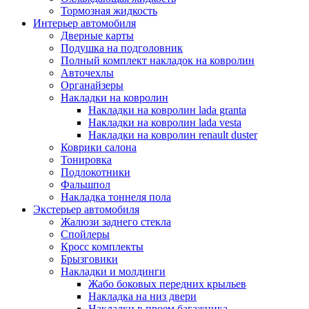
Тормозная жидкость
Интерьер автомобиля
Дверные карты
Подушка на подголовник
Полный комплект накладок на ковролин
Авточехлы
Органайзеры
Накладки на ковролин
Накладки на ковролин lada granta
Накладки на ковролин lada vesta
Накладки на ковролин renault duster
Коврики салона
Тонировка
Подлокотники
Фальшпол
Накладка тоннеля пола
Экстерьер автомобиля
Жалюзи заднего стекла
Спойлеры
Кросс комплекты
Брызговики
Накладки и молдинги
Жабо боковых передних крыльев
Накладка на низ двери
Накладки в проем багажника