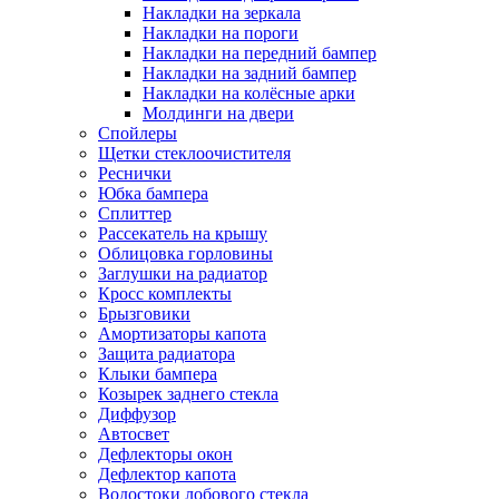
Накладки на зеркала
Накладки на пороги
Накладки на передний бампер
Накладки на задний бампер
Накладки на колёсные арки
Молдинги на двери
Спойлеры
Щетки стеклоочистителя
Реснички
Юбка бампера
Сплиттер
Рассекатель на крышу
Облицовка горловины
Заглушки на радиатор
Кросс комплекты
Брызговики
Амортизаторы капота
Защита радиатора
Клыки бампера
Козырек заднего стекла
Диффузор
Автосвет
Дефлекторы окон
Дефлектор капота
Водостоки лобового стекла