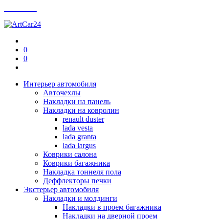
Контакты
0
0
Интерьер автомобиля
Авточехлы
Накладки на панель
Накладки на ковролин
renault duster
lada vesta
lada granta
lada largus
Коврики салона
Коврики багажника
Накладка тоннеля пола
Деффлекторы печки
Экстерьер автомобиля
Накладки и молдинги
Накладки в проем багажника
Накладки на дверной проем