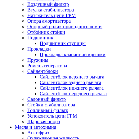
Воздушный фильтр
Втулка стабилизатора
Натяжитель цепи ГРМ
Опора амортизатора
Опорный ролик приводного ремня
Отбойник стойки
Подшипник
Подшипник ступицы
Прокладки
Прокладка клапанной крышки
Пружины
Ремень генератора
Сайлентблоки
Сайлентблок верхнего рычага
Сайлентблок заднего рычага
Сайлентблок нижнего рычага
Сайлентблок переднего рычага
Салонный фильтр
Стойки стабилизатора
Топливный фильтр
Успокоитель цепи ГРМ
Шаровая опора
Масла и автохимия
Антифриз
Охлаждающая жидкость