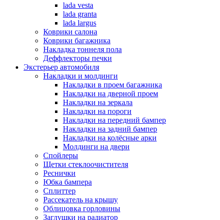
lada vesta
lada granta
lada largus
Коврики салона
Коврики багажника
Накладка тоннеля пола
Деффлекторы печки
Экстерьер автомобиля
Накладки и молдинги
Накладки в проем багажника
Накладки на дверной проем
Накладки на зеркала
Накладки на пороги
Накладки на передний бампер
Накладки на задний бампер
Накладки на колёсные арки
Молдинги на двери
Спойлеры
Щетки стеклоочистителя
Реснички
Юбка бампера
Сплиттер
Рассекатель на крышу
Облицовка горловины
Заглушки на радиатор