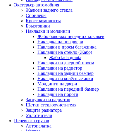
Экстерьер автомобиля
Жалюзи заднего стекла
Спойлеры
Кросс комплекты
Брызговики
Накладки и молдинги
Жабо боковых передних крыльев
Накладка на низ двери
Накладки в проем багажника
Накладки на стекло (Жабо)
Жабо lada granta
Накладки на дверной проем
Накладки на радиатор
Накладки на задний бампер
Накладки на колёсные арки
Молдинги на двери
Накладки на передний бампер
Накладки на пороги
Заглушки на радиатор
Щетки стеклоочистителя
Защита радиатора
Уплотнители
Перевозка грузов
Автопалатка