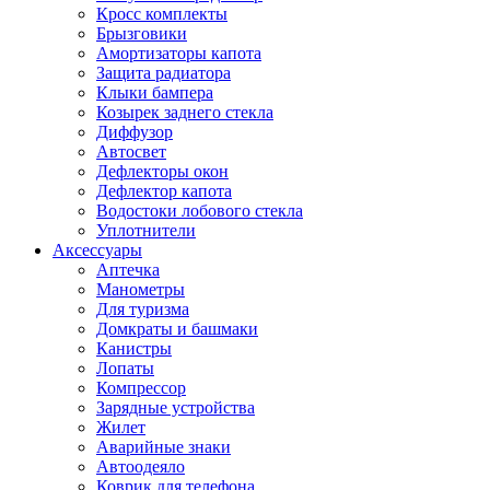
Кросс комплекты
Брызговики
Амортизаторы капота
Защита радиатора
Клыки бампера
Козырек заднего стекла
Диффузор
Автосвет
Дефлекторы окон
Дефлектор капота
Водостоки лобового стекла
Уплотнители
Аксессуары
Аптечка
Манометры
Для туризма
Домкраты и башмаки
Канистры
Лопаты
Компрессор
Зарядные устройства
Жилет
Аварийные знаки
Автоодеяло
Коврик для телефона