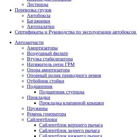
Лестницы
Перевозка грузов
Автобоксы
Багажники
Автопалатки
Сертификаты и Руководства по эксплуатации автобокс
Автозапчасти
Амортизаторы
Воздушный фильтр
Втулка стабилизатора
Натяжитель цепи ГРМ
Опора амортизатора
Опорный ролик приводного ремня
Отбойник стойки
Подшипник
Подшипник ступицы
Прокладки
Прокладка клапанной крышки
Пружины
Ремень генератора
Сайлентблоки
Сайлентблок верхнего рычага
Сайлентблок заднего рычага
Сайлентблок нижнего рычага