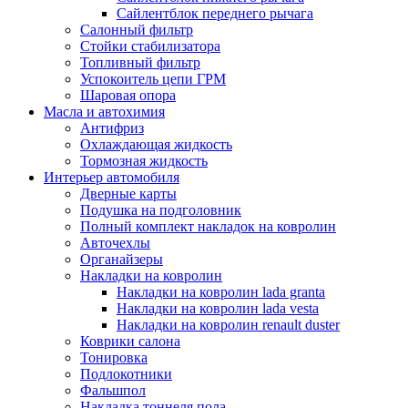
Сайлентблок переднего рычага
Салонный фильтр
Стойки стабилизатора
Топливный фильтр
Успокоитель цепи ГРМ
Шаровая опора
Масла и автохимия
Антифриз
Охлаждающая жидкость
Тормозная жидкость
Интерьер автомобиля
Дверные карты
Подушка на подголовник
Полный комплект накладок на ковролин
Авточехлы
Органайзеры
Накладки на ковролин
Накладки на ковролин lada granta
Накладки на ковролин lada vesta
Накладки на ковролин renault duster
Коврики салона
Тонировка
Подлокотники
Фальшпол
Накладка тоннеля пола