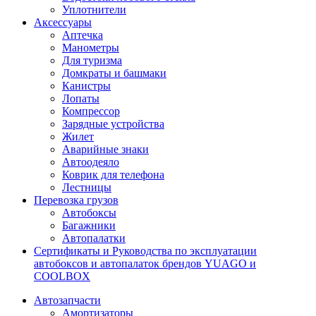
Уплотнители
Аксессуары
Аптечка
Манометры
Для туризма
Домкраты и башмаки
Канистры
Лопаты
Компрессор
Зарядные устройства
Жилет
Аварийные знаки
Автоодеяло
Коврик для телефона
Лестницы
Перевозка грузов
Автобоксы
Багажники
Автопалатки
Сертификаты и Руководства по эксплуатации
автобоксов и автопалаток брендов YUAGO и
COOLBOX
Автозапчасти
Амортизаторы