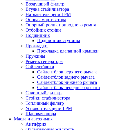
Воздушный фильтр
Втулка стабилизатора
Натяжитель цепи ГРМ
Опора амортизатора
Опорный ролик приводного ремня
Отбойник стойки
Подшипник
Подшипник ступицы
Прокладки
Прокладка клапанной крышки
Пружины
Ремень генератора
Сайлентблоки
Сайлентблок верхнего рычага
Сайлентблок заднего рычага
Сайлентблок нижнего рычага
Сайлентблок переднего рычага
Салонный фильтр
Стойки стабилизатора
Топливный фильтр
Успокоитель цепи ГРМ
Шаровая опора
Масла и автохимия
Антифриз
Охлаждающая жидкость