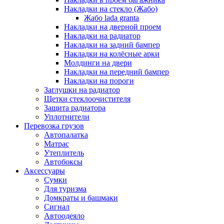
Накладки на стекло (Жабо)
Жабо lada granta
Накладки на дверной проем
Накладки на радиатор
Накладки на задний бампер
Накладки на колёсные арки
Молдинги на двери
Накладки на передний бампер
Накладки на пороги
Заглушки на радиатор
Щетки стеклоочистителя
Защита радиатора
Уплотнители
Перевозка грузов
Автопалатка
Матрас
Утеплитель
Автобоксы
Аксессуары
Сумки
Для туризма
Домкраты и башмаки
Сигнал
Автоодеяло