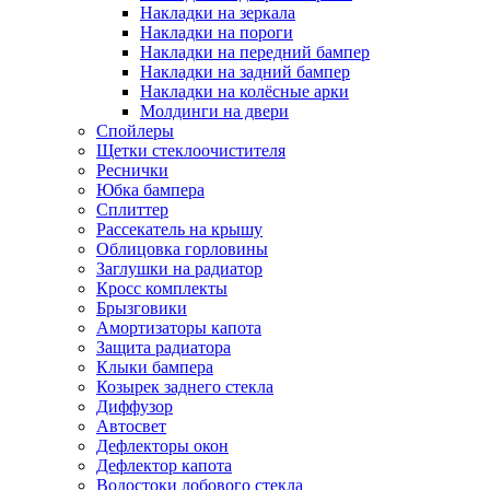
Накладки на зеркала
Накладки на пороги
Накладки на передний бампер
Накладки на задний бампер
Накладки на колёсные арки
Молдинги на двери
Спойлеры
Щетки стеклоочистителя
Реснички
Юбка бампера
Сплиттер
Рассекатель на крышу
Облицовка горловины
Заглушки на радиатор
Кросс комплекты
Брызговики
Амортизаторы капота
Защита радиатора
Клыки бампера
Козырек заднего стекла
Диффузор
Автосвет
Дефлекторы окон
Дефлектор капота
Водостоки лобового стекла