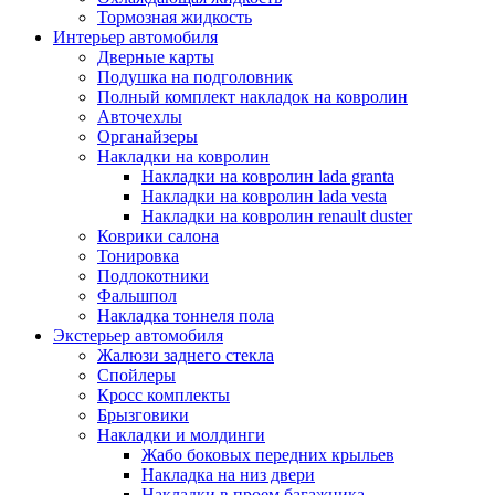
Тормозная жидкость
Интерьер автомобиля
Дверные карты
Подушка на подголовник
Полный комплект накладок на ковролин
Авточехлы
Органайзеры
Накладки на ковролин
Накладки на ковролин lada granta
Накладки на ковролин lada vesta
Накладки на ковролин renault duster
Коврики салона
Тонировка
Подлокотники
Фальшпол
Накладка тоннеля пола
Экстерьер автомобиля
Жалюзи заднего стекла
Спойлеры
Кросс комплекты
Брызговики
Накладки и молдинги
Жабо боковых передних крыльев
Накладка на низ двери
Накладки в проем багажника