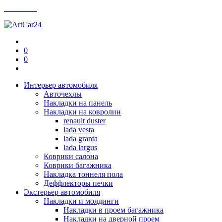
Контакты
0
0
Интерьер автомобиля
Авточехлы
Накладки на панель
Накладки на ковролин
renault duster
lada vesta
lada granta
lada largus
Коврики салона
Коврики багажника
Накладка тоннеля пола
Деффлекторы печки
Экстерьер автомобиля
Накладки и молдинги
Накладки в проем багажника
Накладки на дверной проем