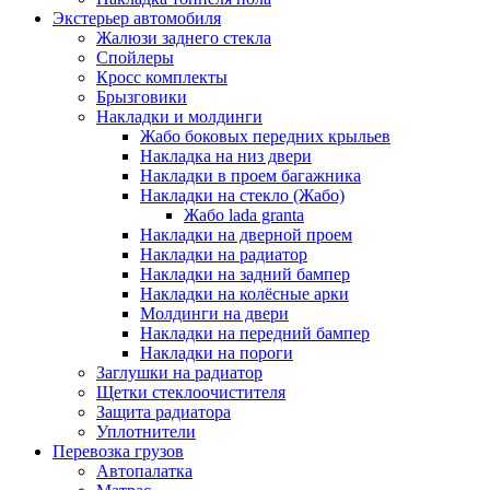
Экстерьер автомобиля
Жалюзи заднего стекла
Спойлеры
Кросс комплекты
Брызговики
Накладки и молдинги
Жабо боковых передних крыльев
Накладка на низ двери
Накладки в проем багажника
Накладки на стекло (Жабо)
Жабо lada granta
Накладки на дверной проем
Накладки на радиатор
Накладки на задний бампер
Накладки на колёсные арки
Молдинги на двери
Накладки на передний бампер
Накладки на пороги
Заглушки на радиатор
Щетки стеклоочистителя
Защита радиатора
Уплотнители
Перевозка грузов
Автопалатка