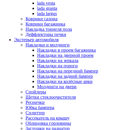
lada vesta
lada granta
lada largus
Коврики салона
Коврики багажника
Накладка тоннеля пола
Деффлекторы печки
Экстерьер автомобиля
Накладки и молдинги
Накладки в проем багажника
Накладки на дверной проем
Накладки на зеркала
Накладки на пороги
Накладки на передний бампер
Накладки на задний бампер
Накладки на колёсные арки
Молдинги на двери
Спойлеры
Щетки стеклоочистителя
Реснички
Юбка бампера
Сплиттер
Рассекатель на крышу
Облицовка горловины
Заглушки на радиатор