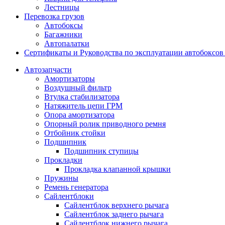
Лестницы
Перевозка грузов
Автобоксы
Багажники
Автопалатки
Сертификаты и Руководства по эксплуатации автобокс
Автозапчасти
Амортизаторы
Воздушный фильтр
Втулка стабилизатора
Натяжитель цепи ГРМ
Опора амортизатора
Опорный ролик приводного ремня
Отбойник стойки
Подшипник
Подшипник ступицы
Прокладки
Прокладка клапанной крышки
Пружины
Ремень генератора
Сайлентблоки
Сайлентблок верхнего рычага
Сайлентблок заднего рычага
Сайлентблок нижнего рычага