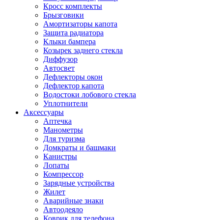
Кросс комплекты
Брызговики
Амортизаторы капота
Защита радиатора
Клыки бампера
Козырек заднего стекла
Диффузор
Автосвет
Дефлекторы окон
Дефлектор капота
Водостоки лобового стекла
Уплотнители
Аксессуары
Аптечка
Манометры
Для туризма
Домкраты и башмаки
Канистры
Лопаты
Компрессор
Зарядные устройства
Жилет
Аварийные знаки
Автоодеяло
Коврик для телефона