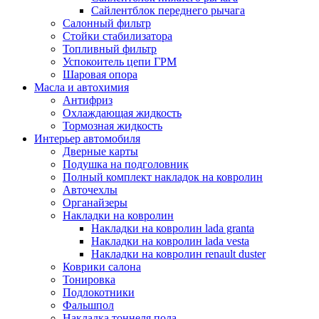
Сайлентблок переднего рычага
Салонный фильтр
Стойки стабилизатора
Топливный фильтр
Успокоитель цепи ГРМ
Шаровая опора
Масла и автохимия
Антифриз
Охлаждающая жидкость
Тормозная жидкость
Интерьер автомобиля
Дверные карты
Подушка на подголовник
Полный комплект накладок на ковролин
Авточехлы
Органайзеры
Накладки на ковролин
Накладки на ковролин lada granta
Накладки на ковролин lada vesta
Накладки на ковролин renault duster
Коврики салона
Тонировка
Подлокотники
Фальшпол
Накладка тоннеля пола