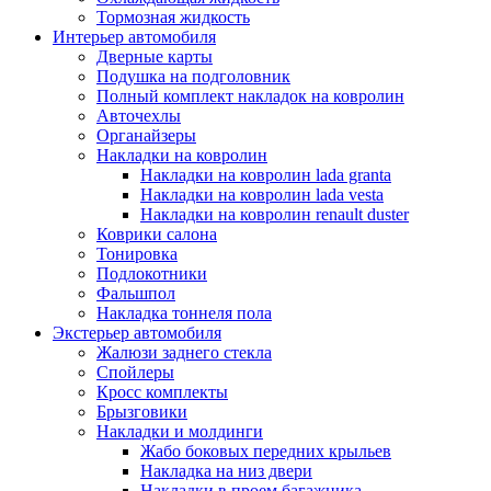
Тормозная жидкость
Интерьер автомобиля
Дверные карты
Подушка на подголовник
Полный комплект накладок на ковролин
Авточехлы
Органайзеры
Накладки на ковролин
Накладки на ковролин lada granta
Накладки на ковролин lada vesta
Накладки на ковролин renault duster
Коврики салона
Тонировка
Подлокотники
Фальшпол
Накладка тоннеля пола
Экстерьер автомобиля
Жалюзи заднего стекла
Спойлеры
Кросс комплекты
Брызговики
Накладки и молдинги
Жабо боковых передних крыльев
Накладка на низ двери
Накладки в проем багажника