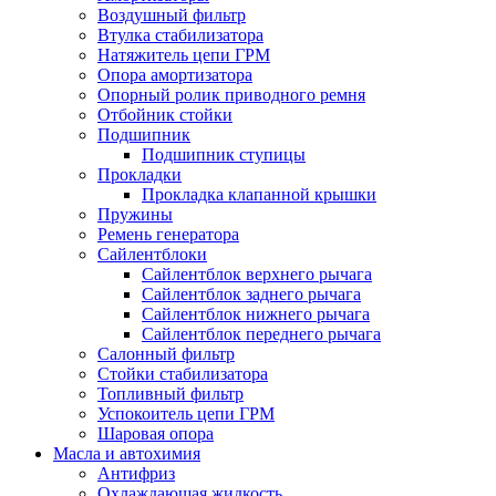
Воздушный фильтр
Втулка стабилизатора
Натяжитель цепи ГРМ
Опора амортизатора
Опорный ролик приводного ремня
Отбойник стойки
Подшипник
Подшипник ступицы
Прокладки
Прокладка клапанной крышки
Пружины
Ремень генератора
Сайлентблоки
Сайлентблок верхнего рычага
Сайлентблок заднего рычага
Сайлентблок нижнего рычага
Сайлентблок переднего рычага
Салонный фильтр
Стойки стабилизатора
Топливный фильтр
Успокоитель цепи ГРМ
Шаровая опора
Масла и автохимия
Антифриз
Охлаждающая жидкость