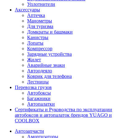
Уплотнители
Аксессуары
Аптечка
Манометры
Для туризма
Домкраты и башмаки
Канистры
Лопаты
Компрессор
Зарядные устройства
Жилет
Аварийные знаки
Автоодеяло
Коврик для телефона
Лестницы
Перевозка грузов
Автобоксы
Багажники
Автопалатки
Сертификаты и Руководства по эксплуатации
автобоксов и автопалаток брендов YUAGO и
COOLBOX
Автозапчасти
Амортизаторы