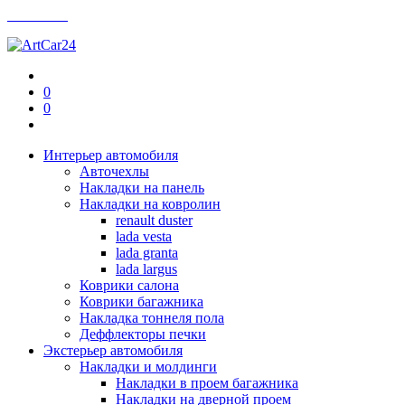
Контакты
0
0
Интерьер автомобиля
Авточехлы
Накладки на панель
Накладки на ковролин
renault duster
lada vesta
lada granta
lada largus
Коврики салона
Коврики багажника
Накладка тоннеля пола
Деффлекторы печки
Экстерьер автомобиля
Накладки и молдинги
Накладки в проем багажника
Накладки на дверной проем