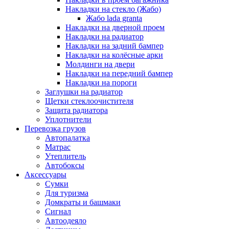
Накладки на стекло (Жабо)
Жабо lada granta
Накладки на дверной проем
Накладки на радиатор
Накладки на задний бампер
Накладки на колёсные арки
Молдинги на двери
Накладки на передний бампер
Накладки на пороги
Заглушки на радиатор
Щетки стеклоочистителя
Защита радиатора
Уплотнители
Перевозка грузов
Автопалатка
Матрас
Утеплитель
Автобоксы
Аксессуары
Сумки
Для туризма
Домкраты и башмаки
Сигнал
Автоодеяло