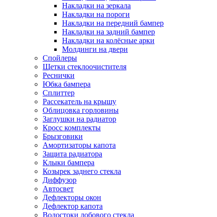
Накладки на зеркала
Накладки на пороги
Накладки на передний бампер
Накладки на задний бампер
Накладки на колёсные арки
Молдинги на двери
Спойлеры
Щетки стеклоочистителя
Реснички
Юбка бампера
Сплиттер
Рассекатель на крышу
Облицовка горловины
Заглушки на радиатор
Кросс комплекты
Брызговики
Амортизаторы капота
Защита радиатора
Клыки бампера
Козырек заднего стекла
Диффузор
Автосвет
Дефлекторы окон
Дефлектор капота
Водостоки лобового стекла