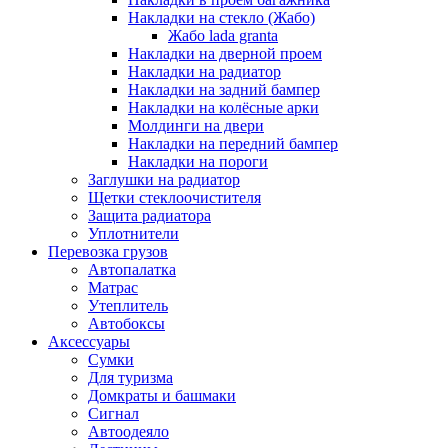
Накладки на стекло (Жабо)
Жабо lada granta
Накладки на дверной проем
Накладки на радиатор
Накладки на задний бампер
Накладки на колёсные арки
Молдинги на двери
Накладки на передний бампер
Накладки на пороги
Заглушки на радиатор
Щетки стеклоочистителя
Защита радиатора
Уплотнители
Перевозка грузов
Автопалатка
Матрас
Утеплитель
Автобоксы
Аксессуары
Сумки
Для туризма
Домкраты и башмаки
Сигнал
Автоодеяло