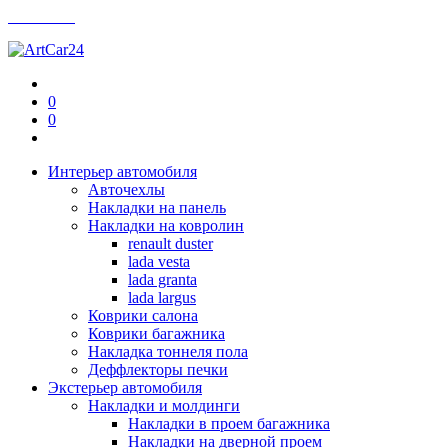
Контакты
0
0
Интерьер автомобиля
Авточехлы
Накладки на панель
Накладки на ковролин
renault duster
lada vesta
lada granta
lada largus
Коврики салона
Коврики багажника
Накладка тоннеля пола
Деффлекторы печки
Экстерьер автомобиля
Накладки и молдинги
Накладки в проем багажника
Накладки на дверной проем