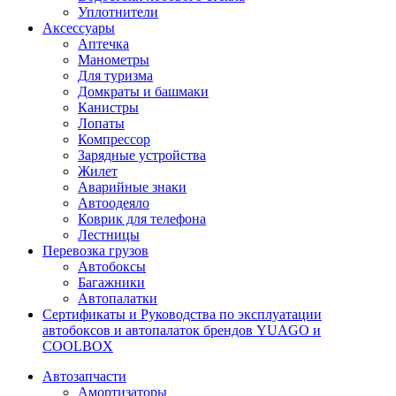
Уплотнители
Аксессуары
Аптечка
Манометры
Для туризма
Домкраты и башмаки
Канистры
Лопаты
Компрессор
Зарядные устройства
Жилет
Аварийные знаки
Автоодеяло
Коврик для телефона
Лестницы
Перевозка грузов
Автобоксы
Багажники
Автопалатки
Сертификаты и Руководства по эксплуатации
автобоксов и автопалаток брендов YUAGO и
COOLBOX
Автозапчасти
Амортизаторы