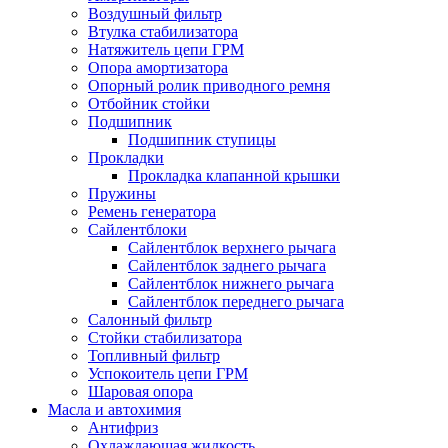
Воздушный фильтр
Втулка стабилизатора
Натяжитель цепи ГРМ
Опора амортизатора
Опорный ролик приводного ремня
Отбойник стойки
Подшипник
Подшипник ступицы
Прокладки
Прокладка клапанной крышки
Пружины
Ремень генератора
Сайлентблоки
Сайлентблок верхнего рычага
Сайлентблок заднего рычага
Сайлентблок нижнего рычага
Сайлентблок переднего рычага
Салонный фильтр
Стойки стабилизатора
Топливный фильтр
Успокоитель цепи ГРМ
Шаровая опора
Масла и автохимия
Антифриз
Охлаждающая жидкость