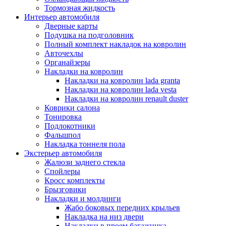
Тормозная жидкость
Интерьер автомобиля
Дверные карты
Подушка на подголовник
Полный комплект накладок на ковролин
Авточехлы
Органайзеры
Накладки на ковролин
Накладки на ковролин lada granta
Накладки на ковролин lada vesta
Накладки на ковролин renault duster
Коврики салона
Тонировка
Подлокотники
Фальшпол
Накладка тоннеля пола
Экстерьер автомобиля
Жалюзи заднего стекла
Спойлеры
Кросс комплекты
Брызговики
Накладки и молдинги
Жабо боковых передних крыльев
Накладка на низ двери
Накладки в проем багажника