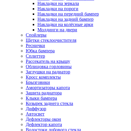
Накладки на зеркала
Накладки на пороги
Накладки на передний бампер
Накладки на задний бампер
Накладки на колёсные арки
Молдинги на двери
Спойлеры
Щетки стеклоочистителя
Реснички
Юбка бампера
Сплиттер
Рассекатель на крышу
Облицовка горловины
Заглушки на радиатор
Кросс комплекты
Брызговики
Амортизаторы капота
Защита радиатора
Клыки бампера
Козырек заднего стекла
Диффузор
Автосвет
Дефлекторы окон
Дефлектор капота
Водостоки лобового стекла