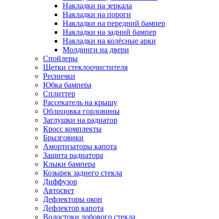
Накладки на зеркала
Накладки на пороги
Накладки на передний бампер
Накладки на задний бампер
Накладки на колёсные арки
Молдинги на двери
Спойлеры
Щетки стеклоочистителя
Реснички
Юбка бампера
Сплиттер
Рассекатель на крышу
Облицовка горловины
Заглушки на радиатор
Кросс комплекты
Брызговики
Амортизаторы капота
Защита радиатора
Клыки бампера
Козырек заднего стекла
Диффузор
Автосвет
Дефлекторы окон
Дефлектор капота
Водостоки лобового стекла