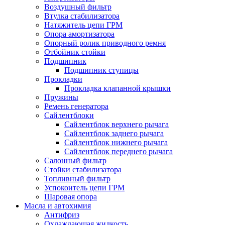
Воздушный фильтр
Втулка стабилизатора
Натяжитель цепи ГРМ
Опора амортизатора
Опорный ролик приводного ремня
Отбойник стойки
Подшипник
Подшипник ступицы
Прокладки
Прокладка клапанной крышки
Пружины
Ремень генератора
Сайлентблоки
Сайлентблок верхнего рычага
Сайлентблок заднего рычага
Сайлентблок нижнего рычага
Сайлентблок переднего рычага
Салонный фильтр
Стойки стабилизатора
Топливный фильтр
Успокоитель цепи ГРМ
Шаровая опора
Масла и автохимия
Антифриз
Охлаждающая жидкость