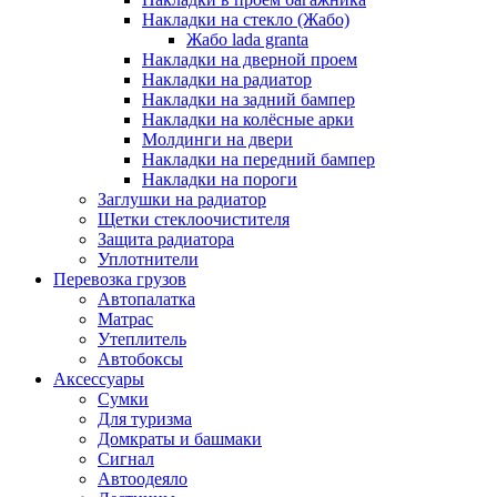
Накладки на стекло (Жабо)
Жабо lada granta
Накладки на дверной проем
Накладки на радиатор
Накладки на задний бампер
Накладки на колёсные арки
Молдинги на двери
Накладки на передний бампер
Накладки на пороги
Заглушки на радиатор
Щетки стеклоочистителя
Защита радиатора
Уплотнители
Перевозка грузов
Автопалатка
Матрас
Утеплитель
Автобоксы
Аксессуары
Сумки
Для туризма
Домкраты и башмаки
Сигнал
Автоодеяло