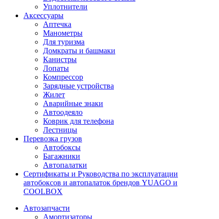
Уплотнители
Аксессуары
Аптечка
Манометры
Для туризма
Домкраты и башмаки
Канистры
Лопаты
Компрессор
Зарядные устройства
Жилет
Аварийные знаки
Автоодеяло
Коврик для телефона
Лестницы
Перевозка грузов
Автобоксы
Багажники
Автопалатки
Сертификаты и Руководства по эксплуатации
автобоксов и автопалаток брендов YUAGO и
COOLBOX
Автозапчасти
Амортизаторы