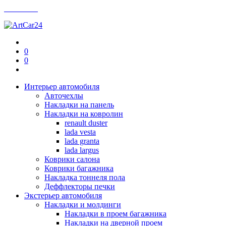
Контакты
0
0
Интерьер автомобиля
Авточехлы
Накладки на панель
Накладки на ковролин
renault duster
lada vesta
lada granta
lada largus
Коврики салона
Коврики багажника
Накладка тоннеля пола
Деффлекторы печки
Экстерьер автомобиля
Накладки и молдинги
Накладки в проем багажника
Накладки на дверной проем