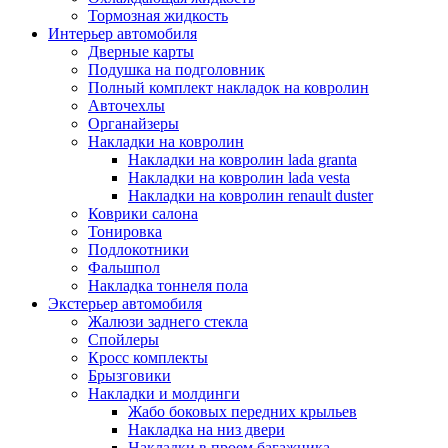
Тормозная жидкость
Интерьер автомобиля
Дверные карты
Подушка на подголовник
Полный комплект накладок на ковролин
Авточехлы
Органайзеры
Накладки на ковролин
Накладки на ковролин lada granta
Накладки на ковролин lada vesta
Накладки на ковролин renault duster
Коврики салона
Тонировка
Подлокотники
Фальшпол
Накладка тоннеля пола
Экстерьер автомобиля
Жалюзи заднего стекла
Спойлеры
Кросс комплекты
Брызговики
Накладки и молдинги
Жабо боковых передних крыльев
Накладка на низ двери
Накладки в проем багажника