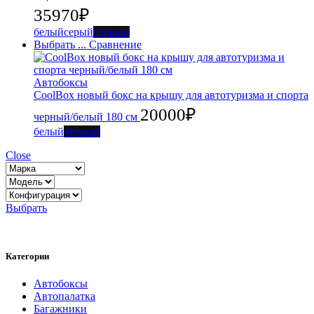
35970
₽
белый
серый
чёрный
Выбрать ...
Сравнение
Автобоксы
CoolBox новый бокс на крышу для автотуризма и спорта
20000
₽
черный/белый 180 см
белый
чёрный
Close
Выбрать
Категории
Автобоксы
Автопалатка
Багажники