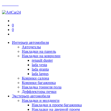
Контакты
0
0
Интерьер автомобиля
Авточехлы
Накладки на панель
Накладки на ковролин
renault duster
lada vesta
lada granta
lada largus
Коврики салона
Коврики багажника
Накладка тоннеля пола
Деффлекторы печки
Экстерьер автомобиля
Накладки и молдинги
Накладки в проем багажника
Накладки на дверной проем