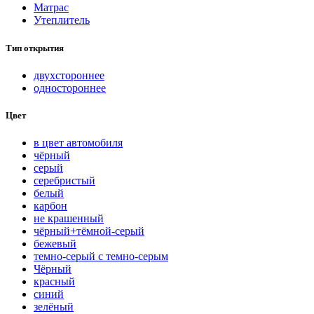
Матрас
Утеплитель
Тип открытия
двухстороннее
одностороннее
Цвет
в цвет автомобиля
чёрный
серый
серебристый
белый
карбон
нe кpaшeнный
чёрный+тёмной-серый
бежевый
темно-серый с темно-серым
Чёрный
красный
синий
зелёный