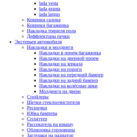
lada vesta
lada granta
lada largus
Коврики салона
Коврики багажника
Накладка тоннеля пола
Деффлекторы печки
Экстерьер автомобиля
Накладки и молдинги
Накладки в проем багажника
Накладки на дверной проем
Накладки на зеркала
Накладки на пороги
Накладки на передний бампер
Накладки на задний бампер
Накладки на колёсные арки
Молдинги на двери
Спойлеры
Щетки стеклоочистителя
Реснички
Юбка бампера
Сплиттер
Рассекатель на крышу
Облицовка горловины
Заглушки на радиатор