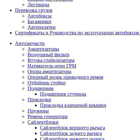
Лестницы
Перевозка грузов
Автобоксы
Багажники
Автопалатки
Сертификаты и Руководства по эксплуатации автобокс
Автозапчасти
Амортизаторы
Воздушный фильтр
Втулка стабилизатора
Натяжитель цепи ГРМ
Опора амортизатора
Опорный ролик приводного ремня
Отбойник стойки
Подшипник
Подшипник ступицы
Прокладки
Прокладка клапанной крышки
Пружины
Ремень генератора
Сайлентблоки
Сайлентблок верхнего рычага
Сайлентблок заднего рычага
Сайлентблок нижнего рычага