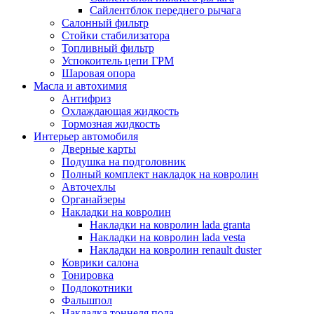
Сайлентблок переднего рычага
Салонный фильтр
Стойки стабилизатора
Топливный фильтр
Успокоитель цепи ГРМ
Шаровая опора
Масла и автохимия
Антифриз
Охлаждающая жидкость
Тормозная жидкость
Интерьер автомобиля
Дверные карты
Подушка на подголовник
Полный комплект накладок на ковролин
Авточехлы
Органайзеры
Накладки на ковролин
Накладки на ковролин lada granta
Накладки на ковролин lada vesta
Накладки на ковролин renault duster
Коврики салона
Тонировка
Подлокотники
Фальшпол
Накладка тоннеля пола