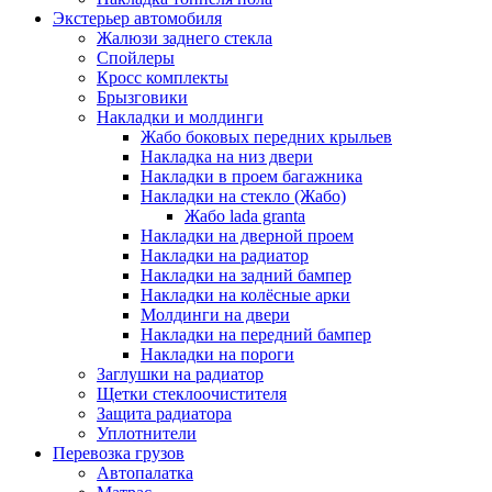
Экстерьер автомобиля
Жалюзи заднего стекла
Спойлеры
Кросс комплекты
Брызговики
Накладки и молдинги
Жабо боковых передних крыльев
Накладка на низ двери
Накладки в проем багажника
Накладки на стекло (Жабо)
Жабо lada granta
Накладки на дверной проем
Накладки на радиатор
Накладки на задний бампер
Накладки на колёсные арки
Молдинги на двери
Накладки на передний бампер
Накладки на пороги
Заглушки на радиатор
Щетки стеклоочистителя
Защита радиатора
Уплотнители
Перевозка грузов
Автопалатка