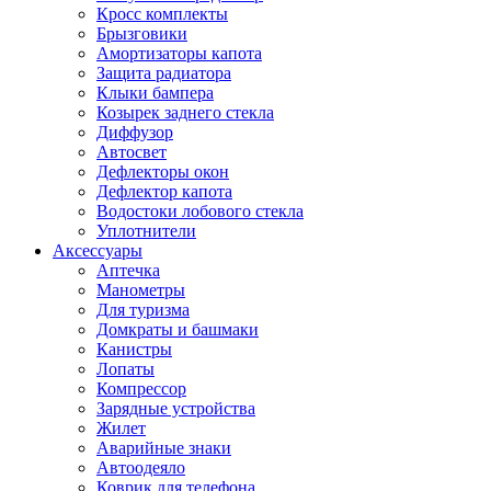
Кросс комплекты
Брызговики
Амортизаторы капота
Защита радиатора
Клыки бампера
Козырек заднего стекла
Диффузор
Автосвет
Дефлекторы окон
Дефлектор капота
Водостоки лобового стекла
Уплотнители
Аксессуары
Аптечка
Манометры
Для туризма
Домкраты и башмаки
Канистры
Лопаты
Компрессор
Зарядные устройства
Жилет
Аварийные знаки
Автоодеяло
Коврик для телефона