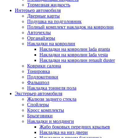
Тормозная жидкость
Интерьер автомобиля
Дверные карты
Подушка на подголовник
Полный комплект накладок на ковролин
Авточехлы
Органайзеры
Накладки на ковролин
Накладки на ковролин lada granta
Накладки на ковролин lada vesta
Накладки на ковролин renault duster
Коврики салона
Тонировка
Подлокотники
Фальшпол
Накладка тоннеля пола
Экстерьер автомобиля
Жалюзи заднего стекла
Спойлеры
Кросс комплекты
Брызговики
Накладки и молдинги
Жабо боковых передних крыльев
Накладка на низ двери
Накладки в проем багажника