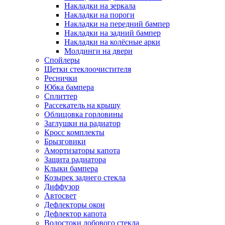
Накладки на зеркала
Накладки на пороги
Накладки на передний бампер
Накладки на задний бампер
Накладки на колёсные арки
Молдинги на двери
Спойлеры
Щетки стеклоочистителя
Реснички
Юбка бампера
Сплиттер
Рассекатель на крышу
Облицовка горловины
Заглушки на радиатор
Кросс комплекты
Брызговики
Амортизаторы капота
Защита радиатора
Клыки бампера
Козырек заднего стекла
Диффузор
Автосвет
Дефлекторы окон
Дефлектор капота
Водостоки лобового стекла