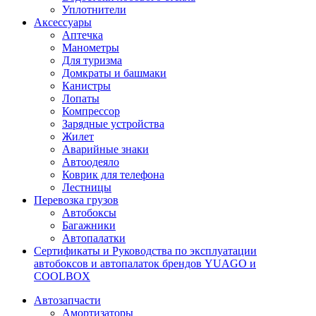
Уплотнители
Аксессуары
Аптечка
Манометры
Для туризма
Домкраты и башмаки
Канистры
Лопаты
Компрессор
Зарядные устройства
Жилет
Аварийные знаки
Автоодеяло
Коврик для телефона
Лестницы
Перевозка грузов
Автобоксы
Багажники
Автопалатки
Сертификаты и Руководства по эксплуатации
автобоксов и автопалаток брендов YUAGO и
COOLBOX
Автозапчасти
Амортизаторы