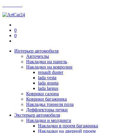
Контакты
0
0
Интерьер автомобиля
Авточехлы
Накладки на панель
Накладки на ковролин
renault duster
lada vesta
lada granta
lada largus
Коврики салона
Коврики багажника
Накладка тоннеля пола
Деффлекторы печки
Экстерьер автомобиля
Накладки и молдинги
Накладки в проем багажника
Накладки на дверной проем