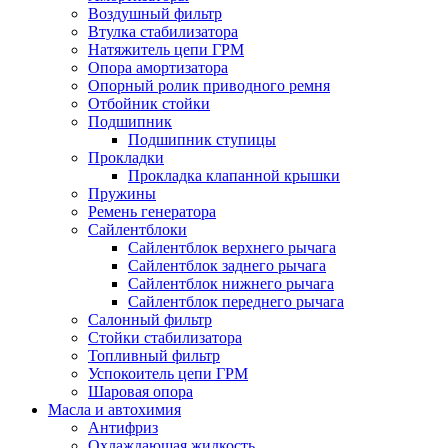
Воздушный фильтр
Втулка стабилизатора
Натяжитель цепи ГРМ
Опора амортизатора
Опорный ролик приводного ремня
Отбойник стойки
Подшипник
Подшипник ступицы
Прокладки
Прокладка клапанной крышки
Пружины
Ремень генератора
Сайлентблоки
Сайлентблок верхнего рычага
Сайлентблок заднего рычага
Сайлентблок нижнего рычага
Сайлентблок переднего рычага
Салонный фильтр
Стойки стабилизатора
Топливный фильтр
Успокоитель цепи ГРМ
Шаровая опора
Масла и автохимия
Антифриз
Охлаждающая жидкость