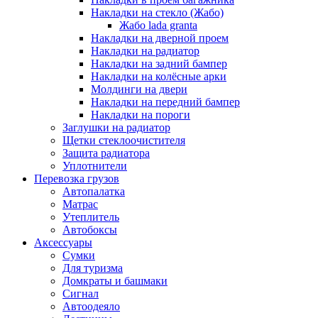
Накладки на стекло (Жабо)
Жабо lada granta
Накладки на дверной проем
Накладки на радиатор
Накладки на задний бампер
Накладки на колёсные арки
Молдинги на двери
Накладки на передний бампер
Накладки на пороги
Заглушки на радиатор
Щетки стеклоочистителя
Защита радиатора
Уплотнители
Перевозка грузов
Автопалатка
Матрас
Утеплитель
Автобоксы
Аксессуары
Сумки
Для туризма
Домкраты и башмаки
Сигнал
Автоодеяло