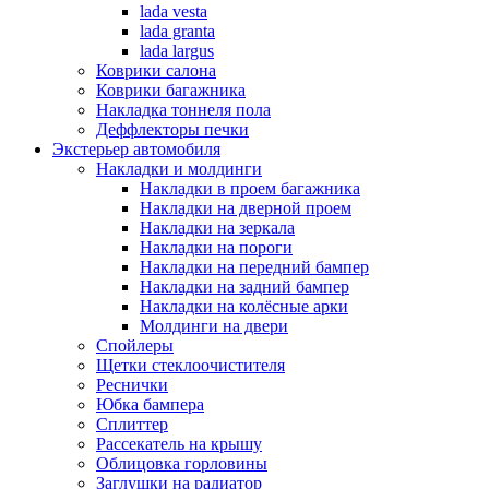
lada vesta
lada granta
lada largus
Коврики салона
Коврики багажника
Накладка тоннеля пола
Деффлекторы печки
Экстерьер автомобиля
Накладки и молдинги
Накладки в проем багажника
Накладки на дверной проем
Накладки на зеркала
Накладки на пороги
Накладки на передний бампер
Накладки на задний бампер
Накладки на колёсные арки
Молдинги на двери
Спойлеры
Щетки стеклоочистителя
Реснички
Юбка бампера
Сплиттер
Рассекатель на крышу
Облицовка горловины
Заглушки на радиатор