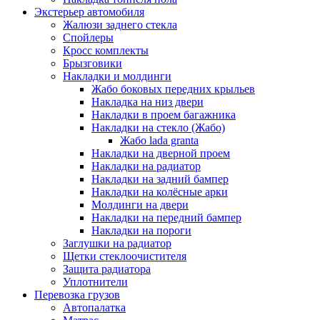
Экстерьер автомобиля
Жалюзи заднего стекла
Спойлеры
Кросс комплекты
Брызговики
Накладки и молдинги
Жабо боковых передних крыльев
Накладка на низ двери
Накладки в проем багажника
Накладки на стекло (Жабо)
Жабо lada granta
Накладки на дверной проем
Накладки на радиатор
Накладки на задний бампер
Накладки на колёсные арки
Молдинги на двери
Накладки на передний бампер
Накладки на пороги
Заглушки на радиатор
Щетки стеклоочистителя
Защита радиатора
Уплотнители
Перевозка грузов
Автопалатка