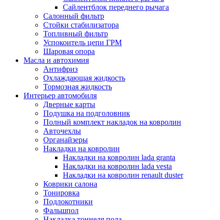
Сайлентблок переднего рычага
Салонный фильтр
Стойки стабилизатора
Топливный фильтр
Успокоитель цепи ГРМ
Шаровая опора
Масла и автохимия
Антифриз
Охлаждающая жидкость
Тормозная жидкость
Интерьер автомобиля
Дверные карты
Подушка на подголовник
Полный комплект накладок на ковролин
Авточехлы
Органайзеры
Накладки на ковролин
Накладки на ковролин lada granta
Накладки на ковролин lada vesta
Накладки на ковролин renault duster
Коврики салона
Тонировка
Подлокотники
Фальшпол
Накладка тоннеля пола