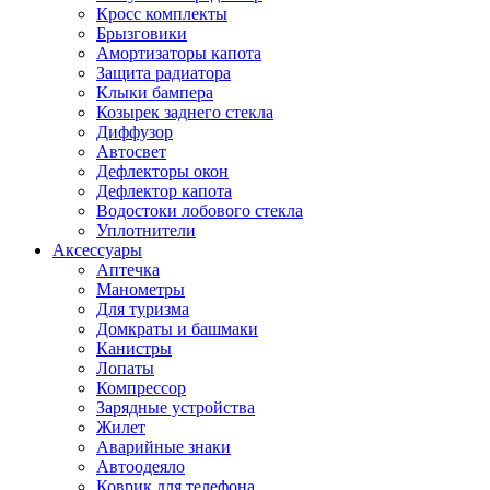
Кросс комплекты
Брызговики
Амортизаторы капота
Защита радиатора
Клыки бампера
Козырек заднего стекла
Диффузор
Автосвет
Дефлекторы окон
Дефлектор капота
Водостоки лобового стекла
Уплотнители
Аксессуары
Аптечка
Манометры
Для туризма
Домкраты и башмаки
Канистры
Лопаты
Компрессор
Зарядные устройства
Жилет
Аварийные знаки
Автоодеяло
Коврик для телефона