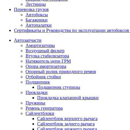
Лестницы
Перевозка грузов
Автобоксы
Багажники
Автопалатки
Сертификаты и Руководства по эксплуатации автобокс
Автозапчасти
Амортизаторы
Воздушный фильтр
Втулка стабилизатора
Натяжитель цепи ГРМ
Опора амортизатора
Опорный ролик приводного ремня
Отбойник стойки
Подшипник
Подшипник ступицы
Прокладки
Прокладка клапанной крышки
Пружины
Ремень генератора
Сайлентблоки
Сайлентблок верхнего рычага
Сайлентблок заднего рычага
Сайлентблок нижнего рычага