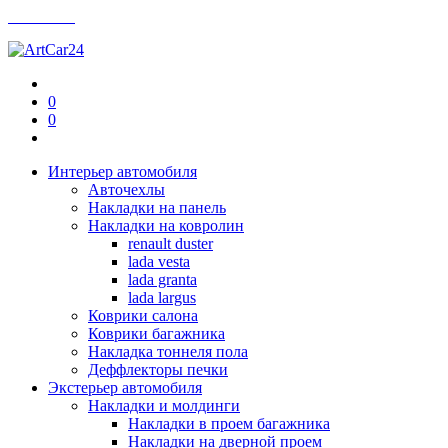
Контакты
0
0
Интерьер автомобиля
Авточехлы
Накладки на панель
Накладки на ковролин
renault duster
lada vesta
lada granta
lada largus
Коврики салона
Коврики багажника
Накладка тоннеля пола
Деффлекторы печки
Экстерьер автомобиля
Накладки и молдинги
Накладки в проем багажника
Накладки на дверной проем