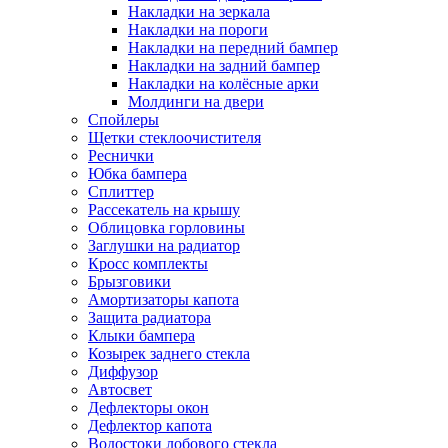
Накладки на зеркала
Накладки на пороги
Накладки на передний бампер
Накладки на задний бампер
Накладки на колёсные арки
Молдинги на двери
Спойлеры
Щетки стеклоочистителя
Реснички
Юбка бампера
Сплиттер
Рассекатель на крышу
Облицовка горловины
Заглушки на радиатор
Кросс комплекты
Брызговики
Амортизаторы капота
Защита радиатора
Клыки бампера
Козырек заднего стекла
Диффузор
Автосвет
Дефлекторы окон
Дефлектор капота
Водостоки лобового стекла