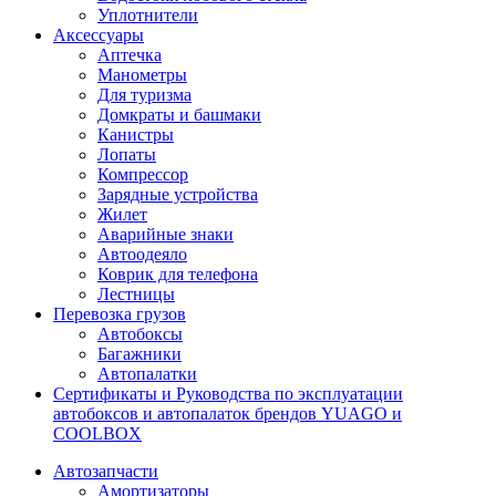
Уплотнители
Аксессуары
Аптечка
Манометры
Для туризма
Домкраты и башмаки
Канистры
Лопаты
Компрессор
Зарядные устройства
Жилет
Аварийные знаки
Автоодеяло
Коврик для телефона
Лестницы
Перевозка грузов
Автобоксы
Багажники
Автопалатки
Сертификаты и Руководства по эксплуатации
автобоксов и автопалаток брендов YUAGO и
COOLBOX
Автозапчасти
Амортизаторы