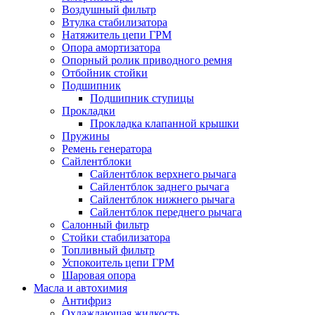
Воздушный фильтр
Втулка стабилизатора
Натяжитель цепи ГРМ
Опора амортизатора
Опорный ролик приводного ремня
Отбойник стойки
Подшипник
Подшипник ступицы
Прокладки
Прокладка клапанной крышки
Пружины
Ремень генератора
Сайлентблоки
Сайлентблок верхнего рычага
Сайлентблок заднего рычага
Сайлентблок нижнего рычага
Сайлентблок переднего рычага
Салонный фильтр
Стойки стабилизатора
Топливный фильтр
Успокоитель цепи ГРМ
Шаровая опора
Масла и автохимия
Антифриз
Охлаждающая жидкость