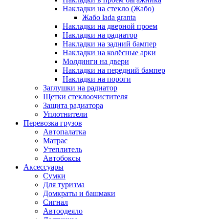
Накладки на стекло (Жабо)
Жабо lada granta
Накладки на дверной проем
Накладки на радиатор
Накладки на задний бампер
Накладки на колёсные арки
Молдинги на двери
Накладки на передний бампер
Накладки на пороги
Заглушки на радиатор
Щетки стеклоочистителя
Защита радиатора
Уплотнители
Перевозка грузов
Автопалатка
Матрас
Утеплитель
Автобоксы
Аксессуары
Сумки
Для туризма
Домкраты и башмаки
Сигнал
Автоодеяло