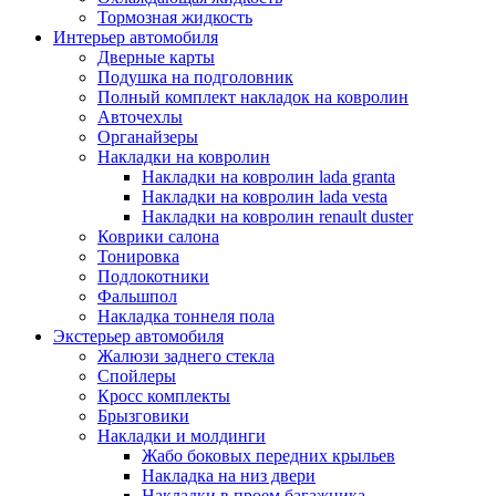
Тормозная жидкость
Интерьер автомобиля
Дверные карты
Подушка на подголовник
Полный комплект накладок на ковролин
Авточехлы
Органайзеры
Накладки на ковролин
Накладки на ковролин lada granta
Накладки на ковролин lada vesta
Накладки на ковролин renault duster
Коврики салона
Тонировка
Подлокотники
Фальшпол
Накладка тоннеля пола
Экстерьер автомобиля
Жалюзи заднего стекла
Спойлеры
Кросс комплекты
Брызговики
Накладки и молдинги
Жабо боковых передних крыльев
Накладка на низ двери
Накладки в проем багажника