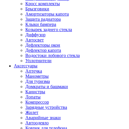
Кросс комплекты
Брызговики
Амортизаторы капота
Защита радиатора
Клыки бампера
Козырек заднего стекла
Диффузор
Автосвет
Дефлекторы окон
Дефлектор капота
Водостоки лобового стекла
Уплотнители
Аксессуары
Аптечка
Манометры
Для туризма
Домкраты и башмаки
Канистры
Лопаты
Компрессор
Зарядные устройства
Жилет
Аварийные знаки
Автоодеяло
Коврик для телефона