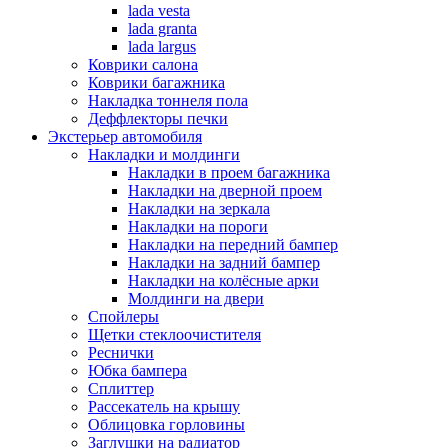
lada vesta
lada granta
lada largus
Коврики салона
Коврики багажника
Накладка тоннеля пола
Деффлекторы печки
Экстерьер автомобиля
Накладки и молдинги
Накладки в проем багажника
Накладки на дверной проем
Накладки на зеркала
Накладки на пороги
Накладки на передний бампер
Накладки на задний бампер
Накладки на колёсные арки
Молдинги на двери
Спойлеры
Щетки стеклоочистителя
Реснички
Юбка бампера
Сплиттер
Рассекатель на крышу
Облицовка горловины
Заглушки на радиатор