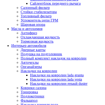
Сайлентблок переднего рычага
Салонный фильтр
Стойки стабилизатора
Топливный фильтр
Успокоитель цепи ГРМ
Шаровая опора
Масла и автохимия
Антифриз
Охлаждающая жидкость
Тормозная жидкость
Интерьер автомобиля
Дверные карты
Подушка на подголовник
Полный комплект накладок на ковролин
Авточехлы
Органайзеры
Накладки на ковролин
Накладки на ковролин lada granta
Накладки на ковролин lada vesta
Накладки на ковролин renault duster
Коврики салона
Тонировка
Подлокотники
Фальшпол
Накладка тоннеля пола