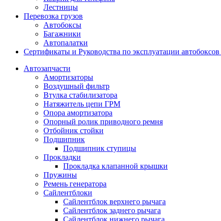
Лестницы
Перевозка грузов
Автобоксы
Багажники
Автопалатки
Сертификаты и Руководства по эксплуатации автобокс
Автозапчасти
Амортизаторы
Воздушный фильтр
Втулка стабилизатора
Натяжитель цепи ГРМ
Опора амортизатора
Опорный ролик приводного ремня
Отбойник стойки
Подшипник
Подшипник ступицы
Прокладки
Прокладка клапанной крышки
Пружины
Ремень генератора
Сайлентблоки
Сайлентблок верхнего рычага
Сайлентблок заднего рычага
Сайлентблок нижнего рычага