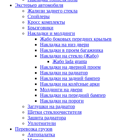
Экстерьер автомобиля
Жалюзи заднего стекла
Спойлеры
Кросс комплекты
Брызговики
Накладки и молдинги
Жабо боковых передних крыльев
Накладка на низ двери
Накладки в проем багажника
Накладки на стекло (Жабо)
Жабо lada granta
Накладки на дверной проем
Накладки на радиатор
Накладки на задний бампер
Накладки на колёсные арки
Молдинги на двери
Накладки на передний бампер
Накладки на пороги
Заглушки на радиатор
Щетки стеклоочистителя
Защита радиатора
Уплотнители
Перевозка грузов
Автопалатка