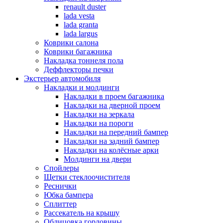
renault duster
lada vesta
lada granta
lada largus
Коврики салона
Коврики багажника
Накладка тоннеля пола
Деффлекторы печки
Экстерьер автомобиля
Накладки и молдинги
Накладки в проем багажника
Накладки на дверной проем
Накладки на зеркала
Накладки на пороги
Накладки на передний бампер
Накладки на задний бампер
Накладки на колёсные арки
Молдинги на двери
Спойлеры
Щетки стеклоочистителя
Реснички
Юбка бампера
Сплиттер
Рассекатель на крышу
Облицовка горловины