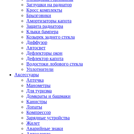
Заглушки на радиатор
Кросс комплекты
Брызговики
Амортизаторы капота
Защита радиатора
Клыки бампера
Козырек заднего стекла
Диффузор
Автосвет
Дефлекторы окон
Дефлектор капота
Водостоки лобового стекла
Уплотнители
Аксессуары
Аптечка
Манометры
Для туризма
Домкраты и башмаки
Канистры
Лопаты
Компрессор
Зарядные устройства
Жилет
Аварийные знаки
Автоодеяло