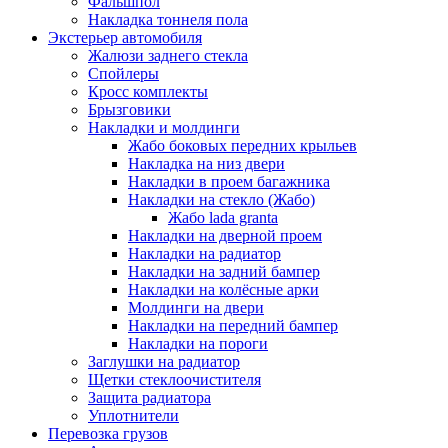
Фальшпол
Накладка тоннеля пола
Экстерьер автомобиля
Жалюзи заднего стекла
Спойлеры
Кросс комплекты
Брызговики
Накладки и молдинги
Жабо боковых передних крыльев
Накладка на низ двери
Накладки в проем багажника
Накладки на стекло (Жабо)
Жабо lada granta
Накладки на дверной проем
Накладки на радиатор
Накладки на задний бампер
Накладки на колёсные арки
Молдинги на двери
Накладки на передний бампер
Накладки на пороги
Заглушки на радиатор
Щетки стеклоочистителя
Защита радиатора
Уплотнители
Перевозка грузов