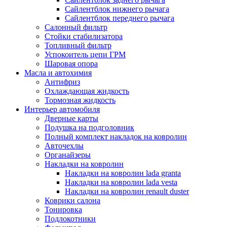
Сайлентблок нижнего рычага
Сайлентблок переднего рычага
Салонный фильтр
Стойки стабилизатора
Топливный фильтр
Успокоитель цепи ГРМ
Шаровая опора
Масла и автохимия
Антифриз
Охлаждающая жидкость
Тормозная жидкость
Интерьер автомобиля
Дверные карты
Подушка на подголовник
Полный комплект накладок на ковролин
Авточехлы
Органайзеры
Накладки на ковролин
Накладки на ковролин lada granta
Накладки на ковролин lada vesta
Накладки на ковролин renault duster
Коврики салона
Тонировка
Подлокотники