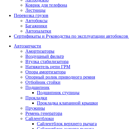
Коврик для телефона
Лестницы
Перевозка грузов
Автобоксы
Багажники
Автопалатки
Сертификаты и Руководства по эксплуатации автобокс
Автозапчасти
Амортизаторы
Воздушный фильтр
Втулка стабилизатора
Натяжитель цепи ГРМ
Опора амортизатора
Опорный ролик приводного ремня
Отбойник стойки
Подшипник
Подшипник ступицы
Прокладки
Прокладка клапанной крышки
Пружины
Ремень генератора
Сайлентблоки
Сайлентблок верхнего рычага
Сайлентблок заднего рычага