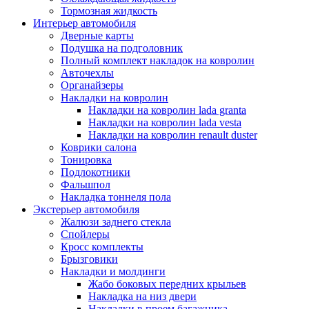
Тормозная жидкость
Интерьер автомобиля
Дверные карты
Подушка на подголовник
Полный комплект накладок на ковролин
Авточехлы
Органайзеры
Накладки на ковролин
Накладки на ковролин lada granta
Накладки на ковролин lada vesta
Накладки на ковролин renault duster
Коврики салона
Тонировка
Подлокотники
Фальшпол
Накладка тоннеля пола
Экстерьер автомобиля
Жалюзи заднего стекла
Спойлеры
Кросс комплекты
Брызговики
Накладки и молдинги
Жабо боковых передних крыльев
Накладка на низ двери
Накладки в проем багажника