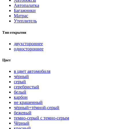
Автобоксы
Автопалатка
Багажники
Матрас
Утеплитель
Тип открытия
двухстороннее
одностороннее
Цвет
в цвет автомобиля
чёрный
серый
серебристый
белый
карбон
нe кpaшeнный
чёрный+тёмной-серый
бежевый
темно-серый с темно-серым
Чёрный
красный