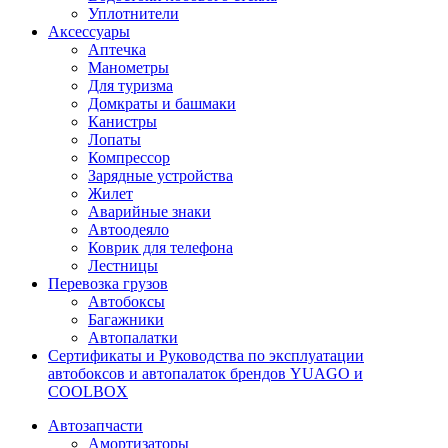
Уплотнители
Аксессуары
Аптечка
Манометры
Для туризма
Домкраты и башмаки
Канистры
Лопаты
Компрессор
Зарядные устройства
Жилет
Аварийные знаки
Автоодеяло
Коврик для телефона
Лестницы
Перевозка грузов
Автобоксы
Багажники
Автопалатки
Сертификаты и Руководства по эксплуатации
автобоксов и автопалаток брендов YUAGO и
COOLBOX
Автозапчасти
Амортизаторы