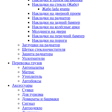
Накладки на стекло (Жабо)
Жабо lada granta
Накладки на дверной проем
Накладки на радиатор
Накладки на задний бампер
Накладки на колёсные арки
Молдинги на двери
Накладки на передний бампер
Накладки на пороги
Заглушки на радиатор
Щетки стеклоочистителя
Защита радиатора
Уплотнители
Перевозка грузов
Автопалатка
Матрас
Утеплитель
Автобоксы
Аксессуары
Сумки
Для туризма
Домкраты и башмаки
Сигнал
Автоодеяло