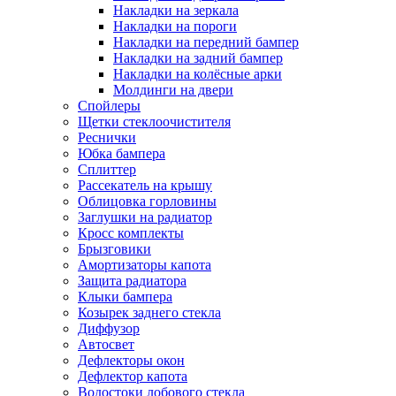
Накладки на зеркала
Накладки на пороги
Накладки на передний бампер
Накладки на задний бампер
Накладки на колёсные арки
Молдинги на двери
Спойлеры
Щетки стеклоочистителя
Реснички
Юбка бампера
Сплиттер
Рассекатель на крышу
Облицовка горловины
Заглушки на радиатор
Кросс комплекты
Брызговики
Амортизаторы капота
Защита радиатора
Клыки бампера
Козырек заднего стекла
Диффузор
Автосвет
Дефлекторы окон
Дефлектор капота
Водостоки лобового стекла