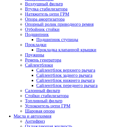
Воздушный фильтр
Втулка стабилизатора
Натяжитель цепи ГРМ
Опора амортизатора
Опорный ролик приводного ремня
Отбойник стойки
Подшипник
Подшипник ступицы
Прокладки
Прокладка клапанной крышки
Пружины
Ремень генератора
Сайлентблоки
Сайлентблок верхнего рычага
Сайлентблок заднего рычага
Сайлентблок нижнего рычага
Сайлентблок переднего рычага
Салонный фильтр
Стойки стабилизатора
Топливный фильтр
Успокоитель цепи ГРМ
Шаровая опора
Масла и автохимия
Антифриз
Охлаждающая жидкость