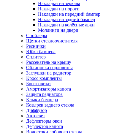
Накладки на зеркала
Накладки на пороги
Накладки на передний бампер
Накладки на задний бампер
Накладки на колёсные арки
Молдинги на двери
Спойлеры
Щетки стеклоочистителя
Реснички
Юбка бампера
Сплиттер
Рассекатель на крышу
Облицовка горловины
Заглушки на радиатор
Кросс комплекты
Брызговики
Амортизаторы капота
Защита радиатора
Клыки бампера
Козырек заднего стекла
Диффузор
Автосвет
Дефлекторы окон
Дефлектор капота
Водостоки лобового стекла