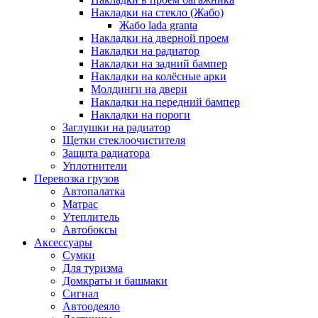
Накладки на стекло (Жабо)
Жабо lada granta
Накладки на дверной проем
Накладки на радиатор
Накладки на задний бампер
Накладки на колёсные арки
Молдинги на двери
Накладки на передний бампер
Накладки на пороги
Заглушки на радиатор
Щетки стеклоочистителя
Защита радиатора
Уплотнители
Перевозка грузов
Автопалатка
Матрас
Утеплитель
Автобоксы
Аксессуары
Сумки
Для туризма
Домкраты и башмаки
Сигнал
Автоодеяло