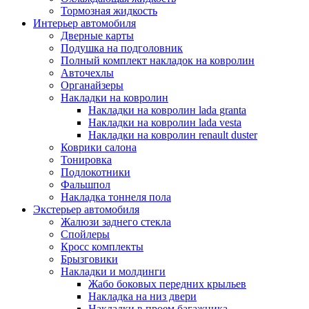
Тормозная жидкость
Интерьер автомобиля
Дверные карты
Подушка на подголовник
Полный комплект накладок на ковролин
Авточехлы
Органайзеры
Накладки на ковролин
Накладки на ковролин lada granta
Накладки на ковролин lada vesta
Накладки на ковролин renault duster
Коврики салона
Тонировка
Подлокотники
Фальшпол
Накладка тоннеля пола
Экстерьер автомобиля
Жалюзи заднего стекла
Спойлеры
Кросс комплекты
Брызговики
Накладки и молдинги
Жабо боковых передних крыльев
Накладка на низ двери
Накладки в проем багажника