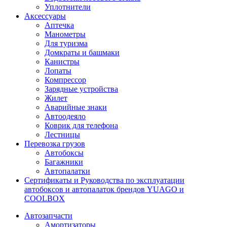
Уплотнители
Аксессуары
Аптечка
Манометры
Для туризма
Домкраты и башмаки
Канистры
Лопаты
Компрессор
Зарядные устройства
Жилет
Аварийные знаки
Автоодеяло
Коврик для телефона
Лестницы
Перевозка грузов
Автобоксы
Багажники
Автопалатки
Сертификаты и Руководства по эксплуатации
автобоксов и автопалаток брендов YUAGO и
COOLBOX
Автозапчасти
Амортизаторы