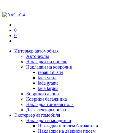
Контакты
0
0
Интерьер автомобиля
Авточехлы
Накладки на панель
Накладки на ковролин
renault duster
lada vesta
lada granta
lada largus
Коврики салона
Коврики багажника
Накладка тоннеля пола
Деффлекторы печки
Экстерьер автомобиля
Накладки и молдинги
Накладки в проем багажника
Накладки на дверной проем