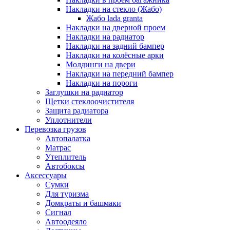
Накладки на стекло (Жабо)
Жабо lada granta
Накладки на дверной проем
Накладки на радиатор
Накладки на задний бампер
Накладки на колёсные арки
Молдинги на двери
Накладки на передний бампер
Накладки на пороги
Заглушки на радиатор
Щетки стеклоочистителя
Защита радиатора
Уплотнители
Перевозка грузов
Автопалатка
Матрас
Утеплитель
Автобоксы
Аксессуары
Сумки
Для туризма
Домкраты и башмаки
Сигнал
Автоодеяло