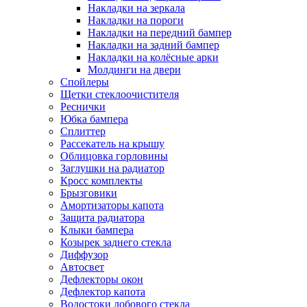
Накладки на зеркала
Накладки на пороги
Накладки на передний бампер
Накладки на задний бампер
Накладки на колёсные арки
Молдинги на двери
Спойлеры
Щетки стеклоочистителя
Реснички
Юбка бампера
Сплиттер
Рассекатель на крышу
Облицовка горловины
Заглушки на радиатор
Кросс комплекты
Брызговики
Амортизаторы капота
Защита радиатора
Клыки бампера
Козырек заднего стекла
Диффузор
Автосвет
Дефлекторы окон
Дефлектор капота
Водостоки лобового стекла