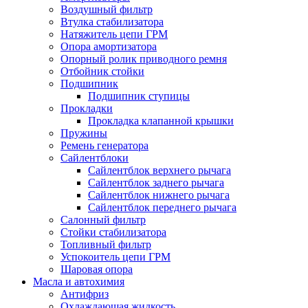
Воздушный фильтр
Втулка стабилизатора
Натяжитель цепи ГРМ
Опора амортизатора
Опорный ролик приводного ремня
Отбойник стойки
Подшипник
Подшипник ступицы
Прокладки
Прокладка клапанной крышки
Пружины
Ремень генератора
Сайлентблоки
Сайлентблок верхнего рычага
Сайлентблок заднего рычага
Сайлентблок нижнего рычага
Сайлентблок переднего рычага
Салонный фильтр
Стойки стабилизатора
Топливный фильтр
Успокоитель цепи ГРМ
Шаровая опора
Масла и автохимия
Антифриз
Охлаждающая жидкость