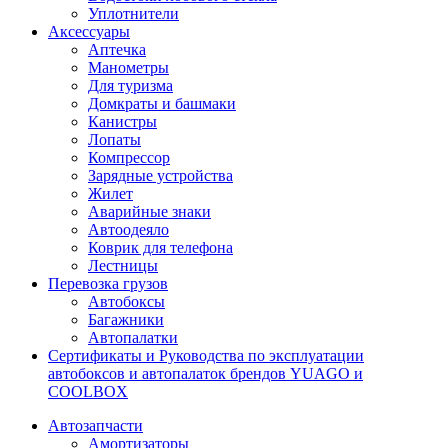
Уплотнители
Аксессуары
Аптечка
Манометры
Для туризма
Домкраты и башмаки
Канистры
Лопаты
Компрессор
Зарядные устройства
Жилет
Аварийные знаки
Автоодеяло
Коврик для телефона
Лестницы
Перевозка грузов
Автобоксы
Багажники
Автопалатки
Сертификаты и Руководства по эксплуатации
автобоксов и автопалаток брендов YUAGO и
COOLBOX
Автозапчасти
Амортизаторы