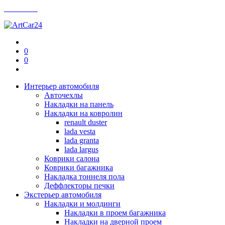
Контакты
0
0
Интерьер автомобиля
Авточехлы
Накладки на панель
Накладки на ковролин
renault duster
lada vesta
lada granta
lada largus
Коврики салона
Коврики багажника
Накладка тоннеля пола
Деффлекторы печки
Экстерьер автомобиля
Накладки и молдинги
Накладки в проем багажника
Накладки на дверной проем