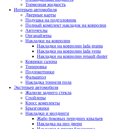
Тормозная жидкость
Интерьер автомобиля
Дверные карты
Подушка на подголовник
Полный комплект накладок на ковролин
Авточехлы
Органайзеры
Накладки на ковролин
Накладки на ковролин lada granta
Накладки на ковролин lada vesta
Накладки на ковролин renault duster
Коврики салона
Тонировка
Подлокотники
Фальшпол
Накладка тоннеля пола
Экстерьер автомобиля
Жалюзи заднего стекла
Спойлеры
Кросс комплекты
Брызговики
Накладки и молдинги
Жабо боковых передних крыльев
Накладка на низ двери
Накладки в проем багажника