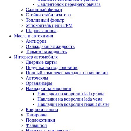
Сайлентблок переднего рычага
Салонный фильтр
Стойки стабилизатора
Топливный фильтр
Успокоитель цепи ГРМ
Шаровая опора
Масла и автохимия
Антифриз
Охлаждающая жидкость
Тормозная жидкость
Интерьер автомобиля
Дверные карты
Подушка на подголовник
Полный комплект накладок на ковролин
Авточехлы
Органайзеры
Накладки на ковролин
Накладки на ковролин lada granta
Накладки на ковролин lada vesta
Накладки на ковролин renault duster
Коврики салона
Тонировка
Подлокотники
Фальшпол
Накладка тоннеля пола