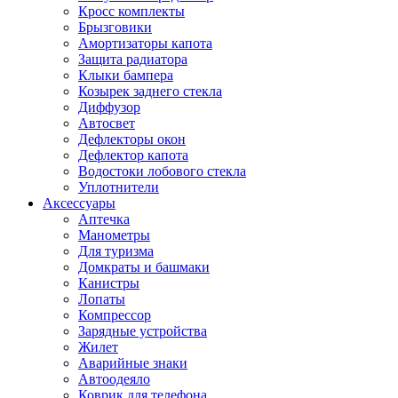
Кросс комплекты
Брызговики
Амортизаторы капота
Защита радиатора
Клыки бампера
Козырек заднего стекла
Диффузор
Автосвет
Дефлекторы окон
Дефлектор капота
Водостоки лобового стекла
Уплотнители
Аксессуары
Аптечка
Манометры
Для туризма
Домкраты и башмаки
Канистры
Лопаты
Компрессор
Зарядные устройства
Жилет
Аварийные знаки
Автоодеяло
Коврик для телефона