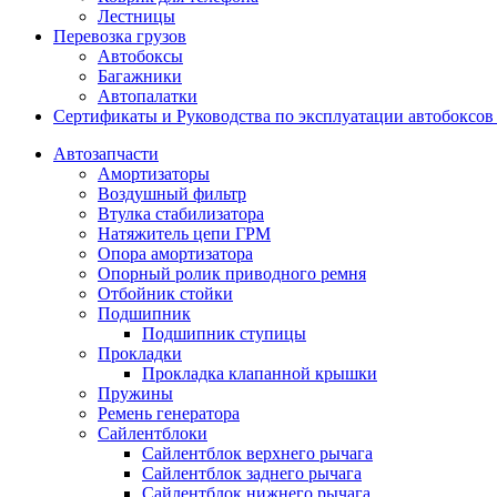
Лестницы
Перевозка грузов
Автобоксы
Багажники
Автопалатки
Сертификаты и Руководства по эксплуатации автобокс
Автозапчасти
Амортизаторы
Воздушный фильтр
Втулка стабилизатора
Натяжитель цепи ГРМ
Опора амортизатора
Опорный ролик приводного ремня
Отбойник стойки
Подшипник
Подшипник ступицы
Прокладки
Прокладка клапанной крышки
Пружины
Ремень генератора
Сайлентблоки
Сайлентблок верхнего рычага
Сайлентблок заднего рычага
Сайлентблок нижнего рычага