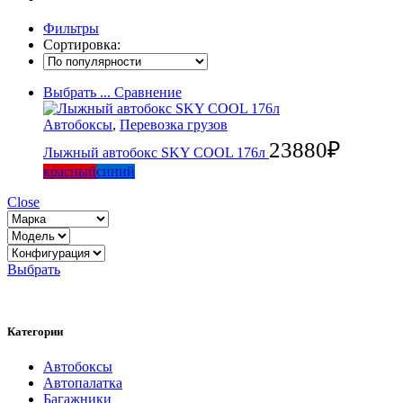
Фильтры
Сортировка:
Выбрать ...
Сравнение
Автобоксы
,
Перевозка грузов
23880
₽
Лыжный автобокс SKY COOL 176л
красный
синий
Close
Выбрать
Категории
Автобоксы
Автопалатка
Багажники