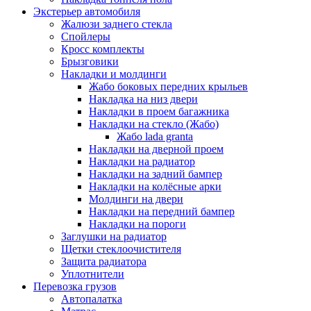
Экстерьер автомобиля
Жалюзи заднего стекла
Спойлеры
Кросс комплекты
Брызговики
Накладки и молдинги
Жабо боковых передних крыльев
Накладка на низ двери
Накладки в проем багажника
Накладки на стекло (Жабо)
Жабо lada granta
Накладки на дверной проем
Накладки на радиатор
Накладки на задний бампер
Накладки на колёсные арки
Молдинги на двери
Накладки на передний бампер
Накладки на пороги
Заглушки на радиатор
Щетки стеклоочистителя
Защита радиатора
Уплотнители
Перевозка грузов
Автопалатка