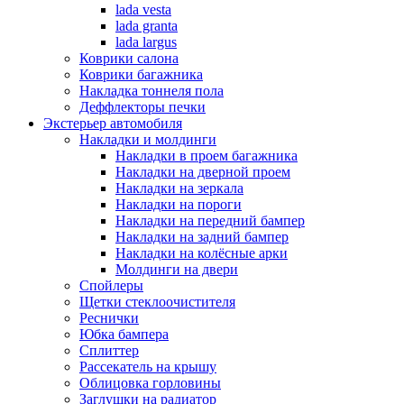
lada vesta
lada granta
lada largus
Коврики салона
Коврики багажника
Накладка тоннеля пола
Деффлекторы печки
Экстерьер автомобиля
Накладки и молдинги
Накладки в проем багажника
Накладки на дверной проем
Накладки на зеркала
Накладки на пороги
Накладки на передний бампер
Накладки на задний бампер
Накладки на колёсные арки
Молдинги на двери
Спойлеры
Щетки стеклоочистителя
Реснички
Юбка бампера
Сплиттер
Рассекатель на крышу
Облицовка горловины
Заглушки на радиатор