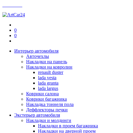
Контакты
0
0
Интерьер автомобиля
Авточехлы
Накладки на панель
Накладки на ковролин
renault duster
lada vesta
lada granta
lada largus
Коврики салона
Коврики багажника
Накладка тоннеля пола
Деффлекторы печки
Экстерьер автомобиля
Накладки и молдинги
Накладки в проем багажника
Накладки на дверной проем