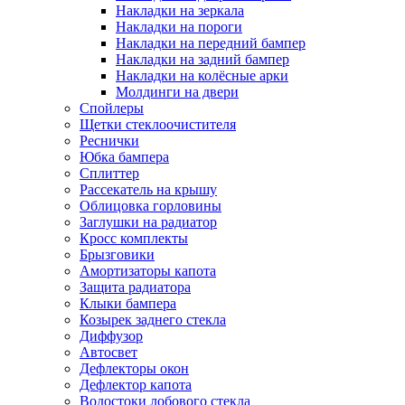
Накладки на зеркала
Накладки на пороги
Накладки на передний бампер
Накладки на задний бампер
Накладки на колёсные арки
Молдинги на двери
Спойлеры
Щетки стеклоочистителя
Реснички
Юбка бампера
Сплиттер
Рассекатель на крышу
Облицовка горловины
Заглушки на радиатор
Кросс комплекты
Брызговики
Амортизаторы капота
Защита радиатора
Клыки бампера
Козырек заднего стекла
Диффузор
Автосвет
Дефлекторы окон
Дефлектор капота
Водостоки лобового стекла