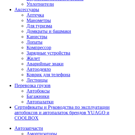
Уплотнители
Аксессуары
Аптечка
Манометры
Для туризма
Домкраты и башмаки
Канистры
Лопаты
Компрессор
Зарядные устройства
Жилет
Аварийные знаки
Автоодеяло
Коврик для телефона
Лестницы
Перевозка грузов
Автобоксы
Багажники
Автопалатки
Сертификаты и Руководства по эксплуатации
автобоксов и автопалаток брендов YUAGO и
COOLBOX
Автозапчасти
Амортизаторы