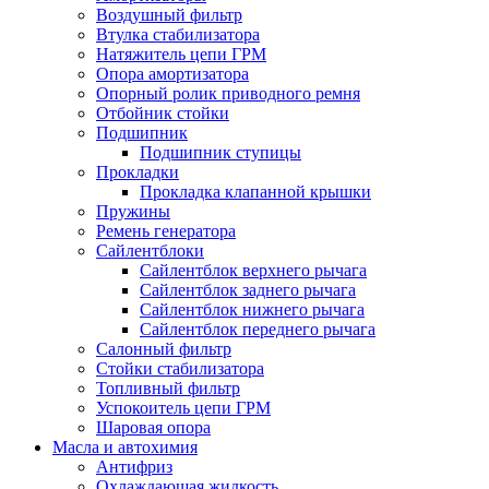
Воздушный фильтр
Втулка стабилизатора
Натяжитель цепи ГРМ
Опора амортизатора
Опорный ролик приводного ремня
Отбойник стойки
Подшипник
Подшипник ступицы
Прокладки
Прокладка клапанной крышки
Пружины
Ремень генератора
Сайлентблоки
Сайлентблок верхнего рычага
Сайлентблок заднего рычага
Сайлентблок нижнего рычага
Сайлентблок переднего рычага
Салонный фильтр
Стойки стабилизатора
Топливный фильтр
Успокоитель цепи ГРМ
Шаровая опора
Масла и автохимия
Антифриз
Охлаждающая жидкость