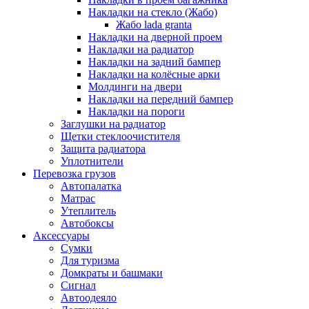
Накладки на стекло (Жабо)
Жабо lada granta
Накладки на дверной проем
Накладки на радиатор
Накладки на задний бампер
Накладки на колёсные арки
Молдинги на двери
Накладки на передний бампер
Накладки на пороги
Заглушки на радиатор
Щетки стеклоочистителя
Защита радиатора
Уплотнители
Перевозка грузов
Автопалатка
Матрас
Утеплитель
Автобоксы
Аксессуары
Сумки
Для туризма
Домкраты и башмаки
Сигнал
Автоодеяло