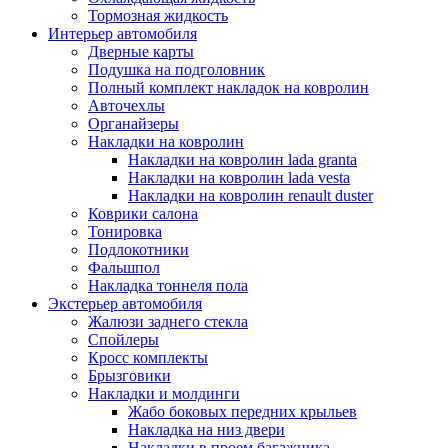
Тормозная жидкость
Интерьер автомобиля
Дверные карты
Подушка на подголовник
Полный комплект накладок на ковролин
Авточехлы
Органайзеры
Накладки на ковролин
Накладки на ковролин lada granta
Накладки на ковролин lada vesta
Накладки на ковролин renault duster
Коврики салона
Тонировка
Подлокотники
Фальшпол
Накладка тоннеля пола
Экстерьер автомобиля
Жалюзи заднего стекла
Спойлеры
Кросс комплекты
Брызговики
Накладки и молдинги
Жабо боковых передних крыльев
Накладка на низ двери
Накладки в проем багажника