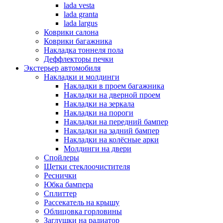
lada vesta
lada granta
lada largus
Коврики салона
Коврики багажника
Накладка тоннеля пола
Деффлекторы печки
Экстерьер автомобиля
Накладки и молдинги
Накладки в проем багажника
Накладки на дверной проем
Накладки на зеркала
Накладки на пороги
Накладки на передний бампер
Накладки на задний бампер
Накладки на колёсные арки
Молдинги на двери
Спойлеры
Щетки стеклоочистителя
Реснички
Юбка бампера
Сплиттер
Рассекатель на крышу
Облицовка горловины
Заглушки на радиатор