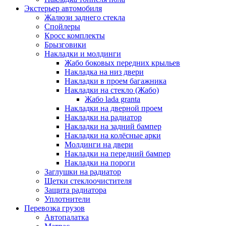
Экстерьер автомобиля
Жалюзи заднего стекла
Спойлеры
Кросс комплекты
Брызговики
Накладки и молдинги
Жабо боковых передних крыльев
Накладка на низ двери
Накладки в проем багажника
Накладки на стекло (Жабо)
Жабо lada granta
Накладки на дверной проем
Накладки на радиатор
Накладки на задний бампер
Накладки на колёсные арки
Молдинги на двери
Накладки на передний бампер
Накладки на пороги
Заглушки на радиатор
Щетки стеклоочистителя
Защита радиатора
Уплотнители
Перевозка грузов
Автопалатка