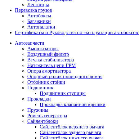
Лестницы
Перевозка грузов
Автобоксы
Багажники
Автопалатки
Сертификаты и Руководства по эксплуатации автобокс
Автозапчасти
Амортизаторы
Воздушный фильтр
Втулка стабилизатора
Натяжитель цепи ГРМ
Опора амортизатора
Опорный ролик приводного ремня
Отбойник стойки
Подшипник
Подшипник ступицы
Прокладки
Прокладка клапанной крышки
Пружины
Ремень генератора
Сайлентблоки
Сайлентблок верхнего рычага
Сайлентблок заднего рычага
Сайлентблок нижнего рычага