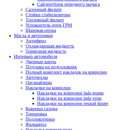
Сайлентблок переднего рычага
Салонный фильтр
Стойки стабилизатора
Топливный фильтр
Успокоитель цепи ГРМ
Шаровая опора
Масла и автохимия
Антифриз
Охлаждающая жидкость
Тормозная жидкость
Интерьер автомобиля
Дверные карты
Подушка на подголовник
Полный комплект накладок на ковролин
Авточехлы
Органайзеры
Накладки на ковролин
Накладки на ковролин lada granta
Накладки на ковролин lada vesta
Накладки на ковролин renault duster
Коврики салона
Тонировка
Подлокотники
Фальшпол
Накладка тоннеля пола