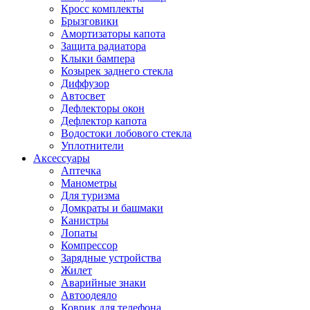
Кросс комплекты
Брызговики
Амортизаторы капота
Защита радиатора
Клыки бампера
Козырек заднего стекла
Диффузор
Автосвет
Дефлекторы окон
Дефлектор капота
Водостоки лобового стекла
Уплотнители
Аксессуары
Аптечка
Манометры
Для туризма
Домкраты и башмаки
Канистры
Лопаты
Компрессор
Зарядные устройства
Жилет
Аварийные знаки
Автоодеяло
Коврик для телефона