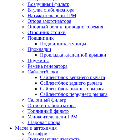
Воздушный фильтр
Втулка стабилизатора
Натяжитель цепи ГРМ
Опора амортизатора
Опорный ролик приводного ремня
Отбойник стойки
Подшипник
Подшипник ступицы
Прокладки
Прокладка клапанной крышки
Пружины
Ремень генератора
Сайлентблоки
Сайлентблок верхнего рычага
Сайлентблок заднего рычага
Сайлентблок нижнего рычага
Сайлентблок переднего рычага
Салонный фильтр
Стойки стабилизатора
Топливный фильтр
Успокоитель цепи ГРМ
Шаровая опора
Масла и автохимия
Антифриз
Охлаждающая жидкость