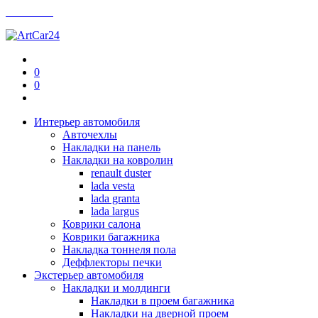
Контакты
0
0
Интерьер автомобиля
Авточехлы
Накладки на панель
Накладки на ковролин
renault duster
lada vesta
lada granta
lada largus
Коврики салона
Коврики багажника
Накладка тоннеля пола
Деффлекторы печки
Экстерьер автомобиля
Накладки и молдинги
Накладки в проем багажника
Накладки на дверной проем