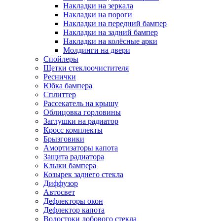
Накладки на зеркала
Накладки на пороги
Накладки на передний бампер
Накладки на задний бампер
Накладки на колёсные арки
Молдинги на двери
Спойлеры
Щетки стеклоочистителя
Реснички
Юбка бампера
Сплиттер
Рассекатель на крышу
Облицовка горловины
Заглушки на радиатор
Кросс комплекты
Брызговики
Амортизаторы капота
Защита радиатора
Клыки бампера
Козырек заднего стекла
Диффузор
Автосвет
Дефлекторы окон
Дефлектор капота
Водостоки лобового стекла