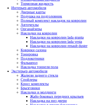
Тормозная жидкость
Интерьер автомобиля
Дверные карты
Подушка на подголовник
Полный комплект накладок на ковролин
Авточехлы
Органайзеры
Накладки на ковролин
Накладки на ковролин lada granta
Накладки на ковролин lada vesta
Накладки на ковролин renault duster
Коврики салона
Тонировка
Подлокотники
Фальшпол
Накладка тоннеля пола
Экстерьер автомобиля
Жалюзи заднего стекла
Спойлеры
Кросс комплекты
Брызговики
Накладки и молдинги
Жабо боковых передних крыльев
Накладка на низ двери
Накладки в проем багажника