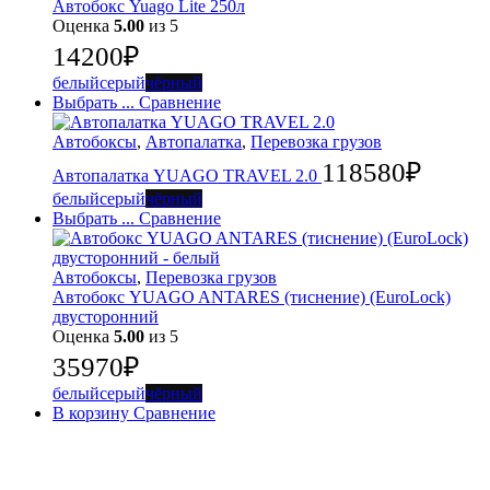
Автобокс Yuago Lite 250л
Оценка
5.00
из 5
14200
₽
белый
серый
чёрный
Выбрать ...
Сравнение
Автобоксы
,
Автопалатка
,
Перевозка грузов
118580
₽
Автопалатка YUAGO TRAVEL 2.0
белый
серый
чёрный
Выбрать ...
Сравнение
Автобоксы
,
Перевозка грузов
Автобокс YUAGO ANTARES (тиснение) (EuroLock)
двусторонний
Оценка
5.00
из 5
35970
₽
белый
серый
чёрный
В корзину
Сравнение