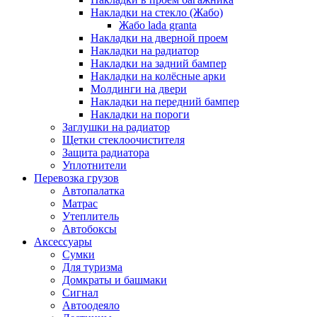
Накладки на стекло (Жабо)
Жабо lada granta
Накладки на дверной проем
Накладки на радиатор
Накладки на задний бампер
Накладки на колёсные арки
Молдинги на двери
Накладки на передний бампер
Накладки на пороги
Заглушки на радиатор
Щетки стеклоочистителя
Защита радиатора
Уплотнители
Перевозка грузов
Автопалатка
Матрас
Утеплитель
Автобоксы
Аксессуары
Сумки
Для туризма
Домкраты и башмаки
Сигнал
Автоодеяло