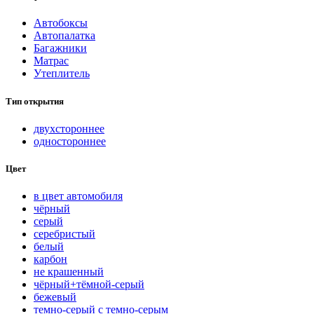
Автобоксы
Автопалатка
Багажники
Матрас
Утеплитель
Тип открытия
двухстороннее
одностороннее
Цвет
в цвет автомобиля
чёрный
серый
серебристый
белый
карбон
нe кpaшeнный
чёрный+тёмной-серый
бежевый
темно-серый с темно-серым