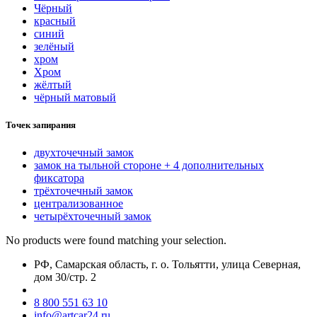
Чёрный
красный
синий
зелёный
хром
Хром
жёлтый
чёрный матовый
Точек запирания
двухточечный замок
замок на тыльной стороне + 4 дополнительных
фиксатора
трёхточечный замок
централизованное
четырёхточечный замок
No products were found matching your selection.
РФ, Самарская область, г. о. Тольятти, улица Северная,
дом 30/стр. 2
8 800 551 63 10
info@artcar24.ru