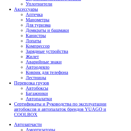
Уплотнители
Аксессуары
Аптечка
Манометры
Для туризма
Домкраты и башмаки
Канистры
Лопаты
Компрессор
Зарядные устройства
Жилет
Аварийные знаки
Автоодеяло
Коврик для телефона
Лестницы
Перевозка грузов
Автобоксы
Багажники
Автопалатки
Сертификаты и Руководства по эксплуатации
автобоксов и автопалаток брендов YUAGO и
COOLBOX
Автозапчасти
Амортизаторы