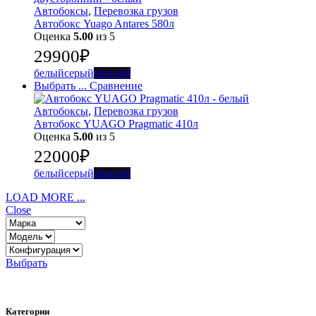
Автобоксы
,
Перевозка грузов
Автобокс Yuago Antares 580л
Оценка
5.00
из 5
29900
₽
белый
серый
чёрный
Выбрать ...
Сравнение
Автобоксы
,
Перевозка грузов
Автобокс YUAGO Pragmatic 410л
Оценка
5.00
из 5
22000
₽
белый
серый
чёрный
LOAD MORE ...
Close
Выбрать
Категории