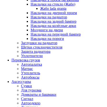
Накладки на стекло (Жабо)
Жабо lada granta
Накладки на дверной проем
Накладки на радиатор
Накладки на задний бампер
Накладки на колёсные арки
Молдинги на двери
Накладки на передний бампер
Накладки на пороги
Заглушки на радиатор
Щетки стеклоочистителя
Защита радиатора
Уплотнители
Перевозка грузов
Автопалатка
Матрас
Утеплитель
Автобоксы
Аксессуары
Сумки
Для туризма
Домкраты и башмаки
Сигнал
Автоодеяло