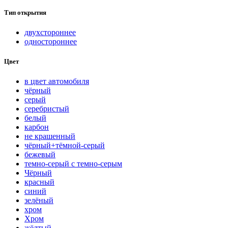
Тип открытия
двухстороннее
одностороннее
Цвет
в цвет автомобиля
чёрный
серый
серебристый
белый
карбон
нe кpaшeнный
чёрный+тёмной-серый
бежевый
темно-серый с темно-серым
Чёрный
красный
синий
зелёный
хром
Хром
жёлтый