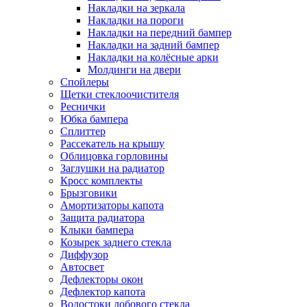
Накладки на зеркала
Накладки на пороги
Накладки на передний бампер
Накладки на задний бампер
Накладки на колёсные арки
Молдинги на двери
Спойлеры
Щетки стеклоочистителя
Реснички
Юбка бампера
Сплиттер
Рассекатель на крышу
Облицовка горловины
Заглушки на радиатор
Кросс комплекты
Брызговики
Амортизаторы капота
Защита радиатора
Клыки бампера
Козырек заднего стекла
Диффузор
Автосвет
Дефлекторы окон
Дефлектор капота
Водостоки лобового стекла