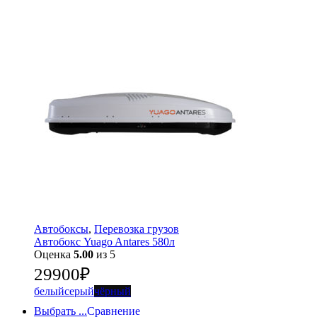
Автобоксы
,
Перевозка грузов
Автобокс Yuago Antares 580л
Оценка
5.00
из 5
29900
₽
белый
серый
чёрный
Выбрать ...
Сравнение