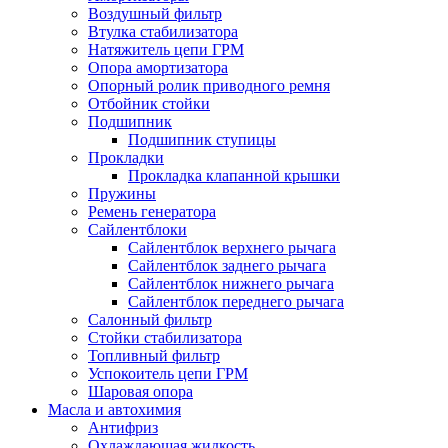
Воздушный фильтр
Втулка стабилизатора
Натяжитель цепи ГРМ
Опора амортизатора
Опорный ролик приводного ремня
Отбойник стойки
Подшипник
Подшипник ступицы
Прокладки
Прокладка клапанной крышки
Пружины
Ремень генератора
Сайлентблоки
Сайлентблок верхнего рычага
Сайлентблок заднего рычага
Сайлентблок нижнего рычага
Сайлентблок переднего рычага
Салонный фильтр
Стойки стабилизатора
Топливный фильтр
Успокоитель цепи ГРМ
Шаровая опора
Масла и автохимия
Антифриз
Охлаждающая жидкость