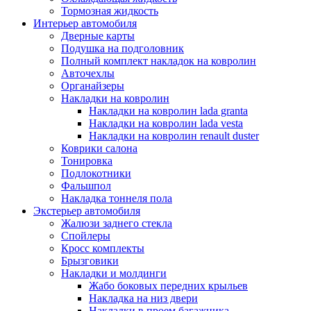
Тормозная жидкость
Интерьер автомобиля
Дверные карты
Подушка на подголовник
Полный комплект накладок на ковролин
Авточехлы
Органайзеры
Накладки на ковролин
Накладки на ковролин lada granta
Накладки на ковролин lada vesta
Накладки на ковролин renault duster
Коврики салона
Тонировка
Подлокотники
Фальшпол
Накладка тоннеля пола
Экстерьер автомобиля
Жалюзи заднего стекла
Спойлеры
Кросс комплекты
Брызговики
Накладки и молдинги
Жабо боковых передних крыльев
Накладка на низ двери
Накладки в проем багажника