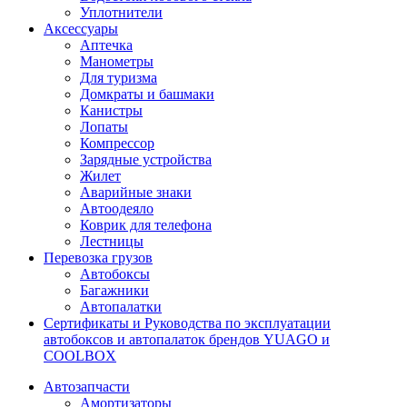
Уплотнители
Аксессуары
Аптечка
Манометры
Для туризма
Домкраты и башмаки
Канистры
Лопаты
Компрессор
Зарядные устройства
Жилет
Аварийные знаки
Автоодеяло
Коврик для телефона
Лестницы
Перевозка грузов
Автобоксы
Багажники
Автопалатки
Сертификаты и Руководства по эксплуатации
автобоксов и автопалаток брендов YUAGO и
COOLBOX
Автозапчасти
Амортизаторы