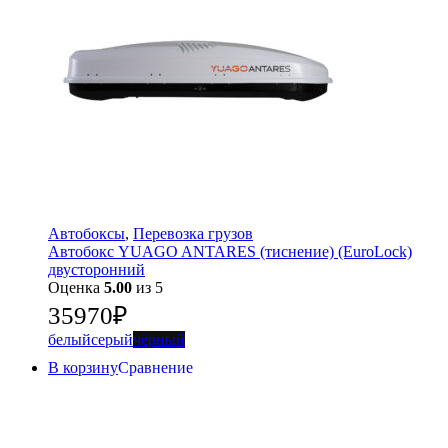
Автобоксы
,
Перевозка грузов
Автобокс YUAGO ANTARES (тиснение) (EuroLock)
двусторонний
Оценка
5.00
из 5
35970
₽
белый
серый
чёрный
В корзину
Сравнение