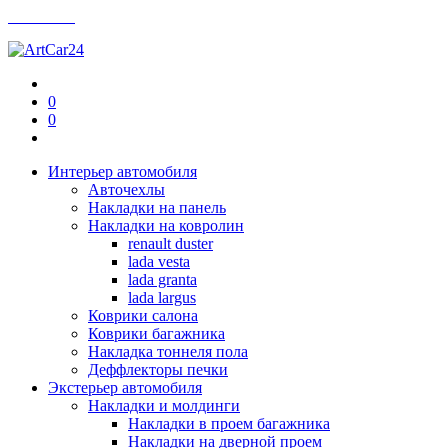
Контакты
0
0
Интерьер автомобиля
Авточехлы
Накладки на панель
Накладки на ковролин
renault duster
lada vesta
lada granta
lada largus
Коврики салона
Коврики багажника
Накладка тоннеля пола
Деффлекторы печки
Экстерьер автомобиля
Накладки и молдинги
Накладки в проем багажника
Накладки на дверной проем