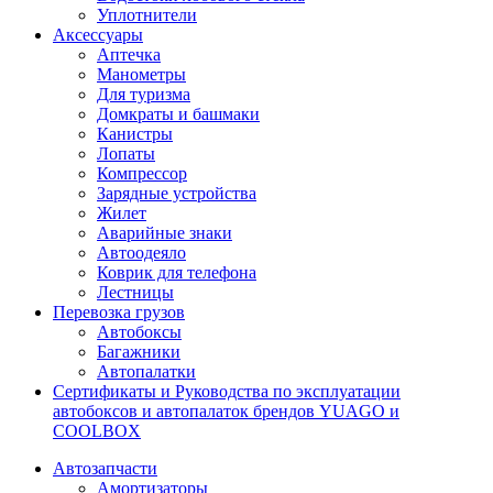
Уплотнители
Аксессуары
Аптечка
Манометры
Для туризма
Домкраты и башмаки
Канистры
Лопаты
Компрессор
Зарядные устройства
Жилет
Аварийные знаки
Автоодеяло
Коврик для телефона
Лестницы
Перевозка грузов
Автобоксы
Багажники
Автопалатки
Сертификаты и Руководства по эксплуатации
автобоксов и автопалаток брендов YUAGO и
COOLBOX
Автозапчасти
Амортизаторы