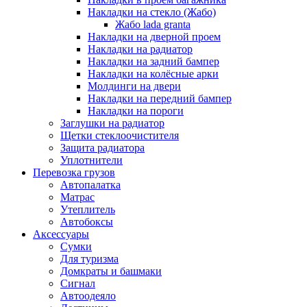
Накладки на стекло (Жабо)
Жабо lada granta
Накладки на дверной проем
Накладки на радиатор
Накладки на задний бампер
Накладки на колёсные арки
Молдинги на двери
Накладки на передний бампер
Накладки на пороги
Заглушки на радиатор
Щетки стеклоочистителя
Защита радиатора
Уплотнители
Перевозка грузов
Автопалатка
Матрас
Утеплитель
Автобоксы
Аксессуары
Сумки
Для туризма
Домкраты и башмаки
Сигнал
Автоодеяло