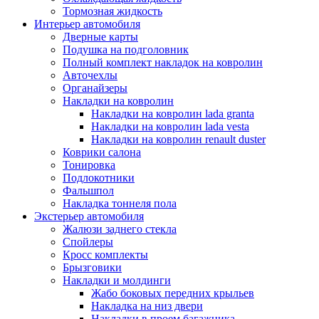
Тормозная жидкость
Интерьер автомобиля
Дверные карты
Подушка на подголовник
Полный комплект накладок на ковролин
Авточехлы
Органайзеры
Накладки на ковролин
Накладки на ковролин lada granta
Накладки на ковролин lada vesta
Накладки на ковролин renault duster
Коврики салона
Тонировка
Подлокотники
Фальшпол
Накладка тоннеля пола
Экстерьер автомобиля
Жалюзи заднего стекла
Спойлеры
Кросс комплекты
Брызговики
Накладки и молдинги
Жабо боковых передних крыльев
Накладка на низ двери
Накладки в проем багажника