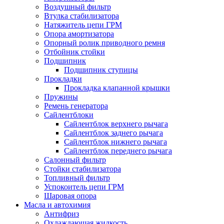
Воздушный фильтр
Втулка стабилизатора
Натяжитель цепи ГРМ
Опора амортизатора
Опорный ролик приводного ремня
Отбойник стойки
Подшипник
Подшипник ступицы
Прокладки
Прокладка клапанной крышки
Пружины
Ремень генератора
Сайлентблоки
Сайлентблок верхнего рычага
Сайлентблок заднего рычага
Сайлентблок нижнего рычага
Сайлентблок переднего рычага
Салонный фильтр
Стойки стабилизатора
Топливный фильтр
Успокоитель цепи ГРМ
Шаровая опора
Масла и автохимия
Антифриз
Охлаждающая жидкость