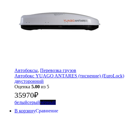
Автобоксы
,
Перевозка грузов
Автобокс YUAGO ANTARES (тиснение) (EuroLock)
двусторонний
Оценка
5.00
из 5
35970
₽
белый
серый
чёрный
В корзину
Сравнение