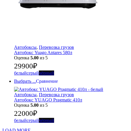
Автобоксы
,
Перевозка грузов
Автобокс Yuago Antares 580л
Оценка
5.00
из 5
29900
₽
белый
серый
чёрный
Выбрать ...
Сравнение
Автобоксы
,
Перевозка грузов
Автобокс YUAGO Pragmatic 410л
Оценка
5.00
из 5
22000
₽
белый
серый
чёрный
LOAD MORE ...