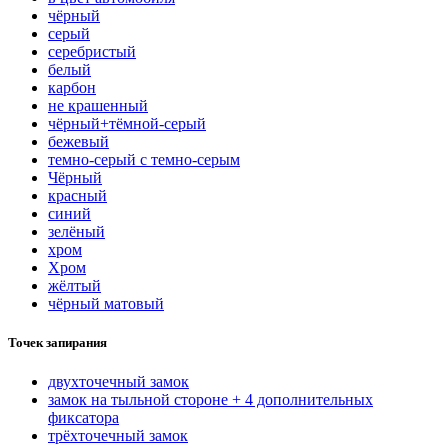
чёрный
серый
серебристый
белый
карбон
нe кpaшeнный
чёрный+тёмной-серый
бежевый
темно-серый с темно-серым
Чёрный
красный
синий
зелёный
хром
Хром
жёлтый
чёрный матовый
Точек запирания
двухточечный замок
замок на тыльной стороне + 4 дополнительных
фиксатора
трёхточечный замок