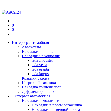
Контакты
0
0
Интерьер автомобиля
Авточехлы
Накладки на панель
Накладки на ковролин
renault duster
lada vesta
lada granta
lada largus
Коврики салона
Коврики багажника
Накладка тоннеля пола
Деффлекторы печки
Экстерьер автомобиля
Накладки и молдинги
Накладки в проем багажника
Накладки на дверной проем