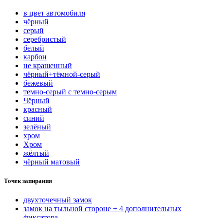
в цвет автомобиля
чёрный
серый
серебристый
белый
карбон
нe кpaшeнный
чёрный+тёмной-серый
бежевый
темно-серый с темно-серым
Чёрный
красный
синий
зелёный
хром
Хром
жёлтый
чёрный матовый
Точек запирания
двухточечный замок
замок на тыльной стороне + 4 дополнительных
фиксатора