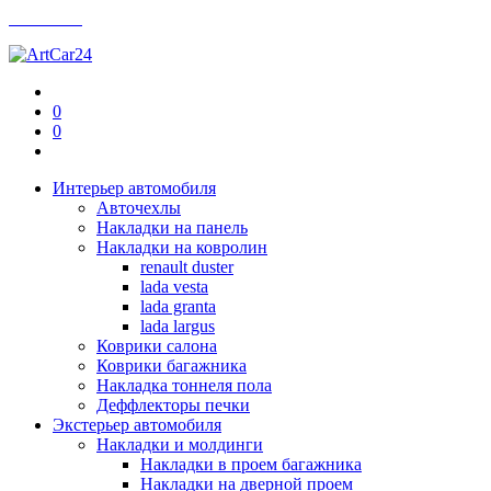
Контакты
0
0
Интерьер автомобиля
Авточехлы
Накладки на панель
Накладки на ковролин
renault duster
lada vesta
lada granta
lada largus
Коврики салона
Коврики багажника
Накладка тоннеля пола
Деффлекторы печки
Экстерьер автомобиля
Накладки и молдинги
Накладки в проем багажника
Накладки на дверной проем