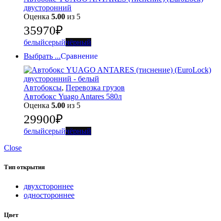
двусторонний
Оценка
5.00
из 5
35970
₽
белый
серый
чёрный
Выбрать ...
Сравнение
Автобоксы
,
Перевозка грузов
Автобокс Yuago Antares 580л
Оценка
5.00
из 5
29900
₽
белый
серый
чёрный
Close
Тип открытия
двухстороннее
одностороннее
Цвет