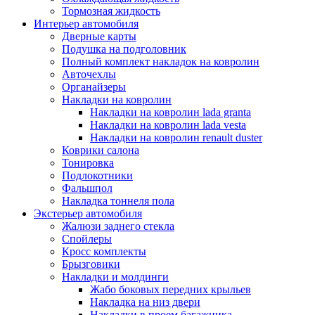
Тормозная жидкость
Интерьер автомобиля
Дверные карты
Подушка на подголовник
Полный комплект накладок на ковролин
Авточехлы
Органайзеры
Накладки на ковролин
Накладки на ковролин lada granta
Накладки на ковролин lada vesta
Накладки на ковролин renault duster
Коврики салона
Тонировка
Подлокотники
Фальшпол
Накладка тоннеля пола
Экстерьер автомобиля
Жалюзи заднего стекла
Спойлеры
Кросс комплекты
Брызговики
Накладки и молдинги
Жабо боковых передних крыльев
Накладка на низ двери
Накладки в проем багажника