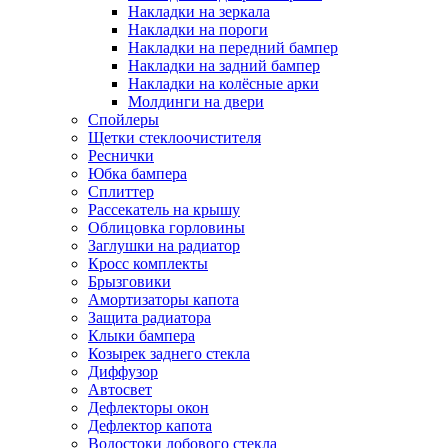
Накладки на зеркала
Накладки на пороги
Накладки на передний бампер
Накладки на задний бампер
Накладки на колёсные арки
Молдинги на двери
Спойлеры
Щетки стеклоочистителя
Реснички
Юбка бампера
Сплиттер
Рассекатель на крышу
Облицовка горловины
Заглушки на радиатор
Кросс комплекты
Брызговики
Амортизаторы капота
Защита радиатора
Клыки бампера
Козырек заднего стекла
Диффузор
Автосвет
Дефлекторы окон
Дефлектор капота
Водостоки лобового стекла