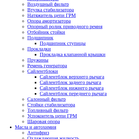
Воздушный фильтр
Втулка стабилизатора
Натяжитель цепи ГРМ
Опора амортизатора
Опорный ролик приводного ремня
Отбойник стойки
Подшипник
Подшипник ступицы
Прокладки
Прокладка клапанной крышки
Пружины
Ремень генератора
Сайлентблоки
Сайлентблок верхнего рычага
Сайлентблок заднего рычага
Сайлентблок нижнего рычага
Сайлентблок переднего рычага
Салонный фильтр
Стойки стабилизатора
Топливный фильтр
Успокоитель цепи ГРМ
Шаровая опора
Масла и автохимия
Антифриз
Охлаждающая жидкость