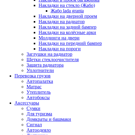
Накладки на стекло (Жабо)
Жабо lada granta
Накладки на дверной проем
Накладки на радиатор
Накладки на задний бампер
Накладки на колёсные арки
Молдинги на двери
Накладки на передний бампер
Накладки на пороги
Заглушки на радиатор
Щетки стеклоочистителя
Защита радиатора
Уплотнители
Перевозка грузов
Автопалатка
Матрас
Утеплитель
Автобоксы
Аксессуары
Сумки
Для туризма
Домкраты и башмаки
Сигнал
Автоодеяло