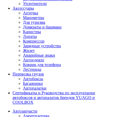
Уплотнители
Аксессуары
Аптечка
Манометры
Для туризма
Домкраты и башмаки
Канистры
Лопаты
Компрессор
Зарядные устройства
Жилет
Аварийные знаки
Автоодеяло
Коврик для телефона
Лестницы
Перевозка грузов
Автобоксы
Багажники
Автопалатки
Сертификаты и Руководства по эксплуатации
автобоксов и автопалаток брендов YUAGO и
COOLBOX
Автозапчасти
Амортизаторы