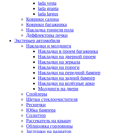
lada vesta
lada granta
lada largus
Коврики салона
Коврики багажника
Накладка тоннеля пола
Деффлекторы печки
Экстерьер автомобиля
Накладки и молдинги
Накладки в проем багажника
Накладки на дверной проем
Накладки на зеркала
Накладки на пороги
Накладки на передний бампер
Накладки на задний бампер
Накладки на колёсные арки
Молдинги на двери
Спойлеры
Щетки стеклоочистителя
Реснички
Юбка бампера
Сплиттер
Рассекатель на крышу
Облицовка горловины
Заглушки на радиатор