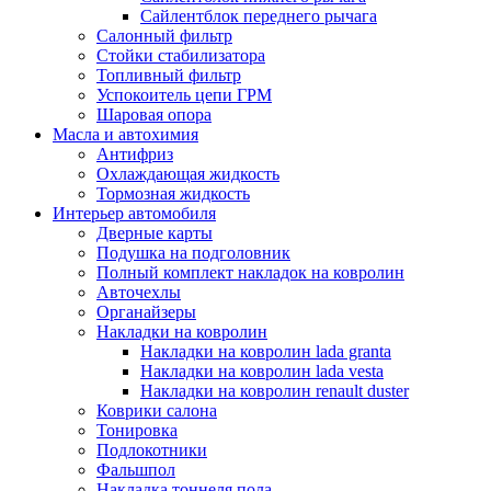
Сайлентблок переднего рычага
Салонный фильтр
Стойки стабилизатора
Топливный фильтр
Успокоитель цепи ГРМ
Шаровая опора
Масла и автохимия
Антифриз
Охлаждающая жидкость
Тормозная жидкость
Интерьер автомобиля
Дверные карты
Подушка на подголовник
Полный комплект накладок на ковролин
Авточехлы
Органайзеры
Накладки на ковролин
Накладки на ковролин lada granta
Накладки на ковролин lada vesta
Накладки на ковролин renault duster
Коврики салона
Тонировка
Подлокотники
Фальшпол
Накладка тоннеля пола