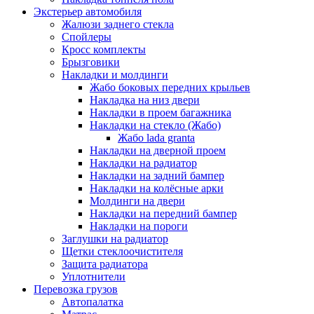
Экстерьер автомобиля
Жалюзи заднего стекла
Спойлеры
Кросс комплекты
Брызговики
Накладки и молдинги
Жабо боковых передних крыльев
Накладка на низ двери
Накладки в проем багажника
Накладки на стекло (Жабо)
Жабо lada granta
Накладки на дверной проем
Накладки на радиатор
Накладки на задний бампер
Накладки на колёсные арки
Молдинги на двери
Накладки на передний бампер
Накладки на пороги
Заглушки на радиатор
Щетки стеклоочистителя
Защита радиатора
Уплотнители
Перевозка грузов
Автопалатка