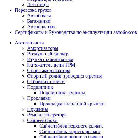
Лестницы
Перевозка грузов
Автобоксы
Багажники
Автопалатки
Сертификаты и Руководства по эксплуатации автобокс
Автозапчасти
Амортизаторы
Воздушный фильтр
Втулка стабилизатора
Натяжитель цепи ГРМ
Опора амортизатора
Опорный ролик приводного ремня
Отбойник стойки
Подшипник
Подшипник ступицы
Прокладки
Прокладка клапанной крышки
Пружины
Ремень генератора
Сайлентблоки
Сайлентблок верхнего рычага
Сайлентблок заднего рычага
Сайлентблок нижнего рычага