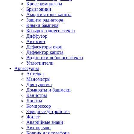
Кросс комплекты
Брызговики
Амортизаторы капота
Защита радиатора
Клыки бампера
Козырек заднего стекла
Диффузор
Автосвет
Дефлекторы окон
Дефлектор капота
Водостоки лобового стекла
Уплотнители
Аксессуары
Аптечка
Манометры
Для туризма
Домкраты и башмаки
Канистры
Лопаты
Компрессор
Зарядные устройства
Жилет
Аварийные знаки
Автоодеяло
Коврик для телефона