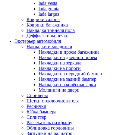
lada vesta
lada granta
lada largus
Коврики салона
Коврики багажника
Накладка тоннеля пола
Деффлекторы печки
Экстерьер автомобиля
Накладки и молдинги
Накладки в проем багажника
Накладки на дверной проем
Накладки на зеркала
Накладки на пороги
Накладки на передний бампер
Накладки на задний бампер
Накладки на колёсные арки
Молдинги на двери
Спойлеры
Щетки стеклоочистителя
Реснички
Юбка бампера
Сплиттер
Рассекатель на крышу
Облицовка горловины
Заглушки на радиатор