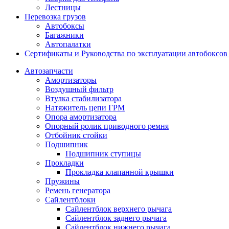
Лестницы
Перевозка грузов
Автобоксы
Багажники
Автопалатки
Сертификаты и Руководства по эксплуатации автобокс
Автозапчасти
Амортизаторы
Воздушный фильтр
Втулка стабилизатора
Натяжитель цепи ГРМ
Опора амортизатора
Опорный ролик приводного ремня
Отбойник стойки
Подшипник
Подшипник ступицы
Прокладки
Прокладка клапанной крышки
Пружины
Ремень генератора
Сайлентблоки
Сайлентблок верхнего рычага
Сайлентблок заднего рычага
Сайлентблок нижнего рычага