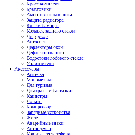
Кросс комплекты
Брызговики
Амортизаторы капота
Защита радиатора
Клыки бампера
Козырек заднего стекла
Диффузор
Автосвет
Дефлекторы окон
Дефлектор капота
Водостоки лобового стекла
Уплотнители
Аксессуары
Аптечка
Манометры
Для туризма
Домкраты и башмаки
Канистры
Лопаты
Компрессор
Зарядные устройства
Жилет
Аварийные знаки
Автоодеяло
Коврик для телефона