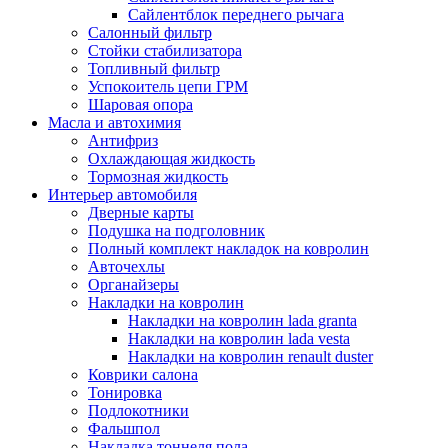
Сайлентблок переднего рычага
Салонный фильтр
Стойки стабилизатора
Топливный фильтр
Успокоитель цепи ГРМ
Шаровая опора
Масла и автохимия
Антифриз
Охлаждающая жидкость
Тормозная жидкость
Интерьер автомобиля
Дверные карты
Подушка на подголовник
Полный комплект накладок на ковролин
Авточехлы
Органайзеры
Накладки на ковролин
Накладки на ковролин lada granta
Накладки на ковролин lada vesta
Накладки на ковролин renault duster
Коврики салона
Тонировка
Подлокотники
Фальшпол
Накладка тоннеля пола