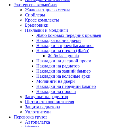
Экстерьер автомобиля
Жалюзи заднего стекла
Спойлеры
Кросс комплекты
Брызговики
Накладки и молдинги
Жабо боковых передних крыльев
Накладка на низ двери
Накладки в проем багажника
Накладки на стекло (Жабо)
Жабо lada granta
Накладки на дверной проем
Накладки на радиатор
Накладки на задний бампер
Накладки на колёсные арки
Молдинги на двери
Накладки на передний бампер
Накладки на пороги
Заглушки на радиатор
Щетки стеклоочистителя
Защита радиатора
Уплотнители
Перевозка грузов
Автопалатка