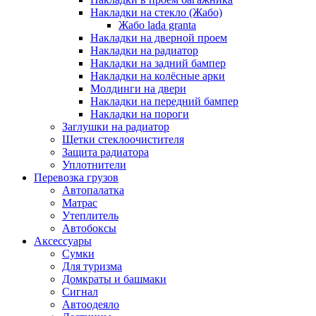
Накладки на стекло (Жабо)
Жабо lada granta
Накладки на дверной проем
Накладки на радиатор
Накладки на задний бампер
Накладки на колёсные арки
Молдинги на двери
Накладки на передний бампер
Накладки на пороги
Заглушки на радиатор
Щетки стеклоочистителя
Защита радиатора
Уплотнители
Перевозка грузов
Автопалатка
Матрас
Утеплитель
Автобоксы
Аксессуары
Сумки
Для туризма
Домкраты и башмаки
Сигнал
Автоодеяло