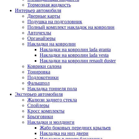
Тормозная жидкость
Интерьер автомобиля
Дверные карты
Подушка на подголовник
Полный комплект накладок на ковролин
Авточехлы
Органайзеры
Накладки на ковролин
Накладки на ковролин lada granta
Накладки на ковролин lada vesta
Накладки на ковролин renault duster
Коврики салона
Тонировка
Подлокотники
Фальшпол
Накладка тоннеля пола
Экстерьер автомобиля
Жалюзи заднего стекла
Спойлеры
Кросс комплекты
Брызговики
Накладки и молдинги
Жабо боковых передних крыльев
Накладка на низ двери
Накладки в проем багажника