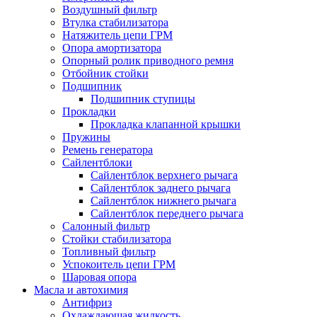
Воздушный фильтр
Втулка стабилизатора
Натяжитель цепи ГРМ
Опора амортизатора
Опорный ролик приводного ремня
Отбойник стойки
Подшипник
Подшипник ступицы
Прокладки
Прокладка клапанной крышки
Пружины
Ремень генератора
Сайлентблоки
Сайлентблок верхнего рычага
Сайлентблок заднего рычага
Сайлентблок нижнего рычага
Сайлентблок переднего рычага
Салонный фильтр
Стойки стабилизатора
Топливный фильтр
Успокоитель цепи ГРМ
Шаровая опора
Масла и автохимия
Антифриз
Охлаждающая жидкость