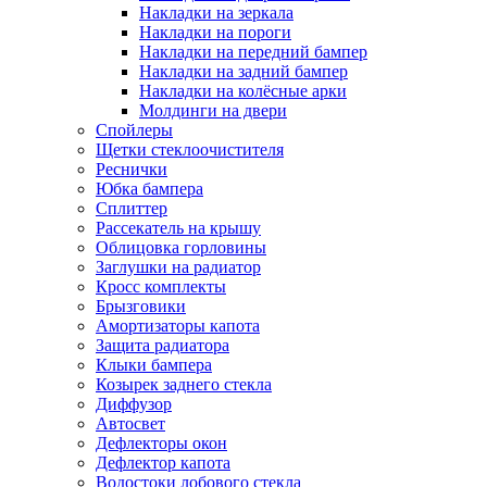
Накладки на зеркала
Накладки на пороги
Накладки на передний бампер
Накладки на задний бампер
Накладки на колёсные арки
Молдинги на двери
Спойлеры
Щетки стеклоочистителя
Реснички
Юбка бампера
Сплиттер
Рассекатель на крышу
Облицовка горловины
Заглушки на радиатор
Кросс комплекты
Брызговики
Амортизаторы капота
Защита радиатора
Клыки бампера
Козырек заднего стекла
Диффузор
Автосвет
Дефлекторы окон
Дефлектор капота
Водостоки лобового стекла