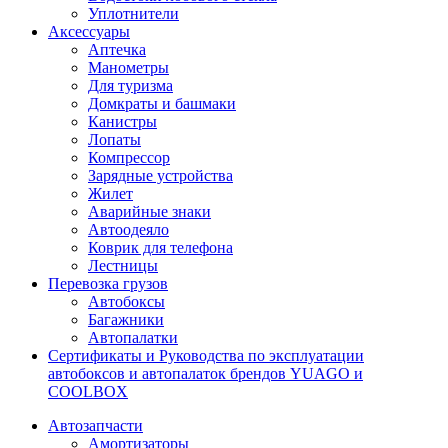
Уплотнители
Аксессуары
Аптечка
Манометры
Для туризма
Домкраты и башмаки
Канистры
Лопаты
Компрессор
Зарядные устройства
Жилет
Аварийные знаки
Автоодеяло
Коврик для телефона
Лестницы
Перевозка грузов
Автобоксы
Багажники
Автопалатки
Сертификаты и Руководства по эксплуатации
автобоксов и автопалаток брендов YUAGO и
COOLBOX
Автозапчасти
Амортизаторы