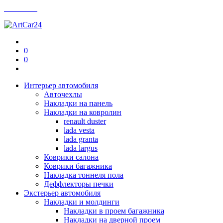
Контакты
0
0
Интерьер автомобиля
Авточехлы
Накладки на панель
Накладки на ковролин
renault duster
lada vesta
lada granta
lada largus
Коврики салона
Коврики багажника
Накладка тоннеля пола
Деффлекторы печки
Экстерьер автомобиля
Накладки и молдинги
Накладки в проем багажника
Накладки на дверной проем