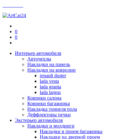
Контакты
0
0
Интерьер автомобиля
Авточехлы
Накладки на панель
Накладки на ковролин
renault duster
lada vesta
lada granta
lada largus
Коврики салона
Коврики багажника
Накладка тоннеля пола
Деффлекторы печки
Экстерьер автомобиля
Накладки и молдинги
Накладки в проем багажника
Накладки на дверной проем