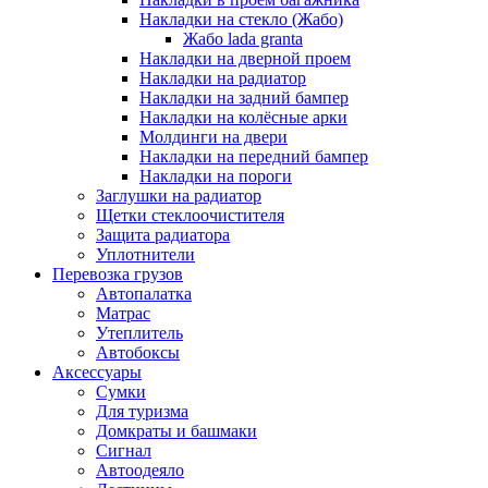
Накладки на стекло (Жабо)
Жабо lada granta
Накладки на дверной проем
Накладки на радиатор
Накладки на задний бампер
Накладки на колёсные арки
Молдинги на двери
Накладки на передний бампер
Накладки на пороги
Заглушки на радиатор
Щетки стеклоочистителя
Защита радиатора
Уплотнители
Перевозка грузов
Автопалатка
Матрас
Утеплитель
Автобоксы
Аксессуары
Сумки
Для туризма
Домкраты и башмаки
Сигнал
Автоодеяло