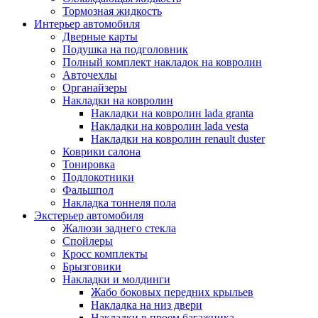
Тормозная жидкость
Интерьер автомобиля
Дверные карты
Подушка на подголовник
Полный комплект накладок на ковролин
Авточехлы
Органайзеры
Накладки на ковролин
Накладки на ковролин lada granta
Накладки на ковролин lada vesta
Накладки на ковролин renault duster
Коврики салона
Тонировка
Подлокотники
Фальшпол
Накладка тоннеля пола
Экстерьер автомобиля
Жалюзи заднего стекла
Спойлеры
Кросс комплекты
Брызговики
Накладки и молдинги
Жабо боковых передних крыльев
Накладка на низ двери
Накладки в проем багажника