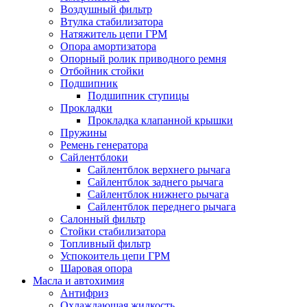
Воздушный фильтр
Втулка стабилизатора
Натяжитель цепи ГРМ
Опора амортизатора
Опорный ролик приводного ремня
Отбойник стойки
Подшипник
Подшипник ступицы
Прокладки
Прокладка клапанной крышки
Пружины
Ремень генератора
Сайлентблоки
Сайлентблок верхнего рычага
Сайлентблок заднего рычага
Сайлентблок нижнего рычага
Сайлентблок переднего рычага
Салонный фильтр
Стойки стабилизатора
Топливный фильтр
Успокоитель цепи ГРМ
Шаровая опора
Масла и автохимия
Антифриз
Охлаждающая жидкость