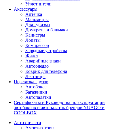
Уплотнители
Аксессуары
Аптечка
Манометры
Для туризма
Домкраты и башмаки
Канистры
Лопаты
Компрессор
Зарядные устройства
Жилет
Аварийные знаки
Автоодеяло
Коврик для телефона
Лестницы
Перевозка грузов
Автобоксы
Багажники
Автопалатки
Сертификаты и Руководства по эксплуатации
автобоксов и автопалаток брендов YUAGO и
COOLBOX
Автозапчасти
Амортизаторы