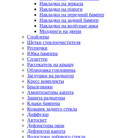
Накладки на зеркала
Накладки на пороги
Накладки на передний бампер
Накладки на задний бампер
Накладки на колёсные арки
Молдинги на двери
Спойлеры
Щетки стеклоочистителя
Реснички
Юбка бампера
Сплиттер
Рассекатель на крышу
Облицовка горловины
Заглушки на радиатор
Кросс комплекты
Брызговики
Амортизаторы капота
Защита радиатора
Клыки бампера
Козырек заднего стекла
Диффузор
Автосвет
Дефлекторы окон
Дефлектор капота
Водостоки лобового стекла