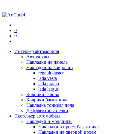
Контакты
0
0
Интерьер автомобиля
Авточехлы
Накладки на панель
Накладки на ковролин
renault duster
lada vesta
lada granta
lada largus
Коврики салона
Коврики багажника
Накладка тоннеля пола
Деффлекторы печки
Экстерьер автомобиля
Накладки и молдинги
Накладки в проем багажника
Накладки на дверной проем