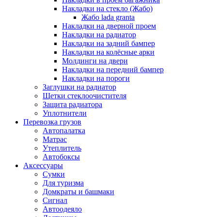
Накладки на стекло (Жабо)
Жабо lada granta
Накладки на дверной проем
Накладки на радиатор
Накладки на задний бампер
Накладки на колёсные арки
Молдинги на двери
Накладки на передний бампер
Накладки на пороги
Заглушки на радиатор
Щетки стеклоочистителя
Защита радиатора
Уплотнители
Перевозка грузов
Автопалатка
Матрас
Утеплитель
Автобоксы
Аксессуары
Сумки
Для туризма
Домкраты и башмаки
Сигнал
Автоодеяло