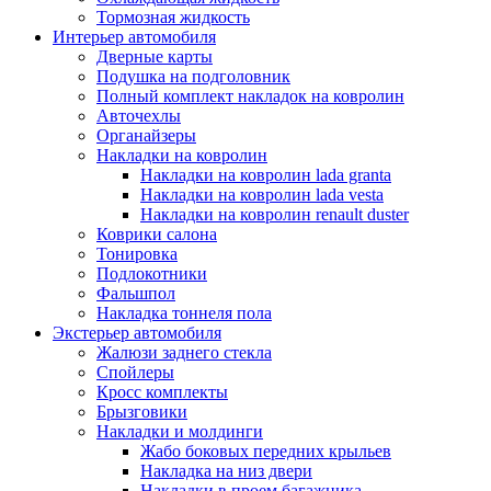
Тормозная жидкость
Интерьер автомобиля
Дверные карты
Подушка на подголовник
Полный комплект накладок на ковролин
Авточехлы
Органайзеры
Накладки на ковролин
Накладки на ковролин lada granta
Накладки на ковролин lada vesta
Накладки на ковролин renault duster
Коврики салона
Тонировка
Подлокотники
Фальшпол
Накладка тоннеля пола
Экстерьер автомобиля
Жалюзи заднего стекла
Спойлеры
Кросс комплекты
Брызговики
Накладки и молдинги
Жабо боковых передних крыльев
Накладка на низ двери
Накладки в проем багажника