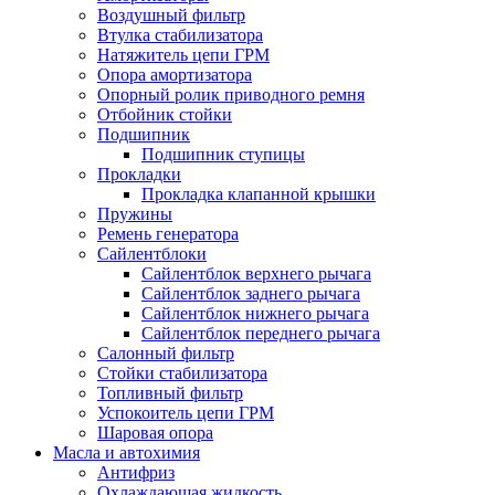
Воздушный фильтр
Втулка стабилизатора
Натяжитель цепи ГРМ
Опора амортизатора
Опорный ролик приводного ремня
Отбойник стойки
Подшипник
Подшипник ступицы
Прокладки
Прокладка клапанной крышки
Пружины
Ремень генератора
Сайлентблоки
Сайлентблок верхнего рычага
Сайлентблок заднего рычага
Сайлентблок нижнего рычага
Сайлентблок переднего рычага
Салонный фильтр
Стойки стабилизатора
Топливный фильтр
Успокоитель цепи ГРМ
Шаровая опора
Масла и автохимия
Антифриз
Охлаждающая жидкость