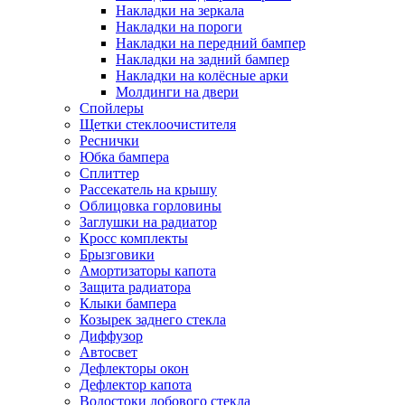
Накладки на зеркала
Накладки на пороги
Накладки на передний бампер
Накладки на задний бампер
Накладки на колёсные арки
Молдинги на двери
Спойлеры
Щетки стеклоочистителя
Реснички
Юбка бампера
Сплиттер
Рассекатель на крышу
Облицовка горловины
Заглушки на радиатор
Кросс комплекты
Брызговики
Амортизаторы капота
Защита радиатора
Клыки бампера
Козырек заднего стекла
Диффузор
Автосвет
Дефлекторы окон
Дефлектор капота
Водостоки лобового стекла