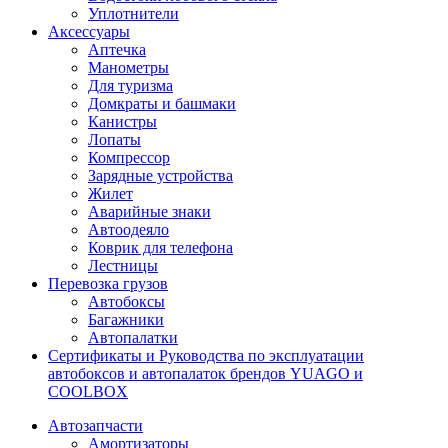
Уплотнители
Аксессуары
Аптечка
Манометры
Для туризма
Домкраты и башмаки
Канистры
Лопаты
Компрессор
Зарядные устройства
Жилет
Аварийные знаки
Автоодеяло
Коврик для телефона
Лестницы
Перевозка грузов
Автобоксы
Багажники
Автопалатки
Сертификаты и Руководства по эксплуатации
автобоксов и автопалаток брендов YUAGO и
COOLBOX
Автозапчасти
Амортизаторы