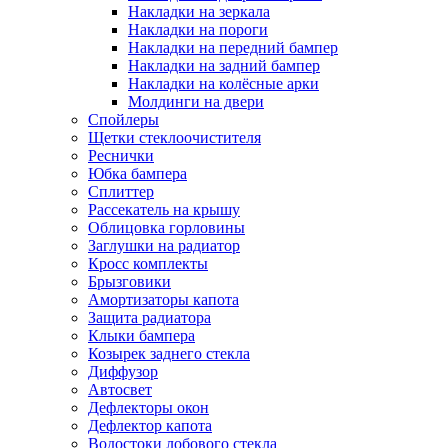
Накладки на зеркала
Накладки на пороги
Накладки на передний бампер
Накладки на задний бампер
Накладки на колёсные арки
Молдинги на двери
Спойлеры
Щетки стеклоочистителя
Реснички
Юбка бампера
Сплиттер
Рассекатель на крышу
Облицовка горловины
Заглушки на радиатор
Кросс комплекты
Брызговики
Амортизаторы капота
Защита радиатора
Клыки бампера
Козырек заднего стекла
Диффузор
Автосвет
Дефлекторы окон
Дефлектор капота
Водостоки лобового стекла