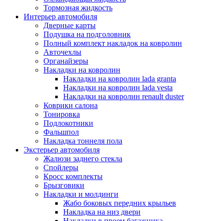
Тормозная жидкость
Интерьер автомобиля
Дверные карты
Подушка на подголовник
Полный комплект накладок на ковролин
Авточехлы
Органайзеры
Накладки на ковролин
Накладки на ковролин lada granta
Накладки на ковролин lada vesta
Накладки на ковролин renault duster
Коврики салона
Тонировка
Подлокотники
Фальшпол
Накладка тоннеля пола
Экстерьер автомобиля
Жалюзи заднего стекла
Спойлеры
Кросс комплекты
Брызговики
Накладки и молдинги
Жабо боковых передних крыльев
Накладка на низ двери
Накладки в проем багажника