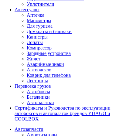
Уплотнители
Аксессуары
Аптечка
Манометры
Для туризма
Домкраты и башмаки
Канистры
Лопаты
Компрессор
Зарядные устройства
Жилет
Аварийные знаки
Автоодеяло
Коврик для телефона
Лестницы
Перевозка грузов
Автобоксы
Багажники
Автопалатки
Сертификаты и Руководства по эксплуатации
автобоксов и автопалаток брендов YUAGO и
COOLBOX
Автозапчасти
Амортизаторы