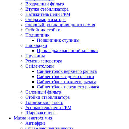
Воздушный фильтр
Втулка стабилизатора
Натяжитель цепи ГРМ
Опора амортизатора
Опорный ролик приводного ремня
Отбойник стойки
Подшипник
Подшипник ступицы
Прокладки
Прокладка клапанной крышки
Пружины
Ремень генератора
Сайлентблоки
Сайлентблок верхнего рычага
Сайлентблок заднего рычага
Сайлентблок нижнего рычага
Сайлентблок переднего рычага
Салонный фильтр
Стойки стабилизатора
Топливный фильтр
Успокоитель цепи ГРМ
Шаровая опора
Масла и автохимия
Антифриз
Охлаждающая жидкость