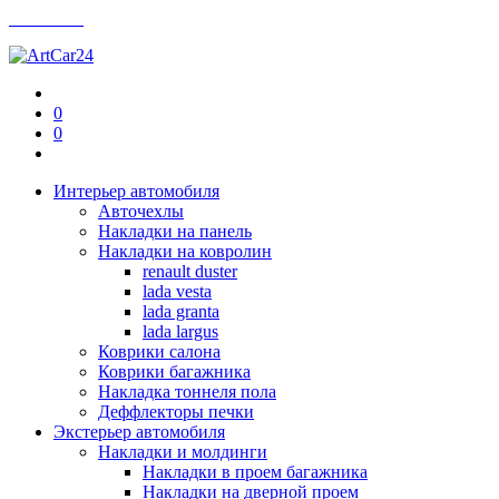
Контакты
0
0
Интерьер автомобиля
Авточехлы
Накладки на панель
Накладки на ковролин
renault duster
lada vesta
lada granta
lada largus
Коврики салона
Коврики багажника
Накладка тоннеля пола
Деффлекторы печки
Экстерьер автомобиля
Накладки и молдинги
Накладки в проем багажника
Накладки на дверной проем