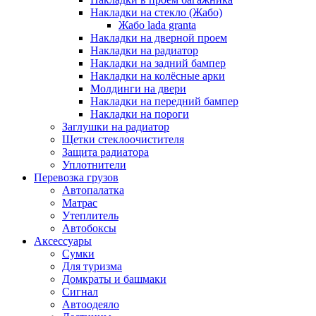
Накладки на стекло (Жабо)
Жабо lada granta
Накладки на дверной проем
Накладки на радиатор
Накладки на задний бампер
Накладки на колёсные арки
Молдинги на двери
Накладки на передний бампер
Накладки на пороги
Заглушки на радиатор
Щетки стеклоочистителя
Защита радиатора
Уплотнители
Перевозка грузов
Автопалатка
Матрас
Утеплитель
Автобоксы
Аксессуары
Сумки
Для туризма
Домкраты и башмаки
Сигнал
Автоодеяло