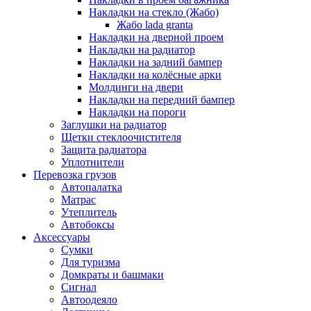
Накладки на стекло (Жабо)
Жабо lada granta
Накладки на дверной проем
Накладки на радиатор
Накладки на задний бампер
Накладки на колёсные арки
Молдинги на двери
Накладки на передний бампер
Накладки на пороги
Заглушки на радиатор
Щетки стеклоочистителя
Защита радиатора
Уплотнители
Перевозка грузов
Автопалатка
Матрас
Утеплитель
Автобоксы
Аксессуары
Сумки
Для туризма
Домкраты и башмаки
Сигнал
Автоодеяло