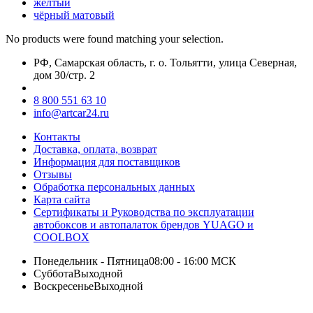
жёлтый
чёрный матовый
No products were found matching your selection.
РФ, Самарская область, г. о. Тольятти, улица Северная,
дом 30/стр. 2
8 800 551 63 10
info@artcar24.ru
Контакты
Доставка, оплата, возврат
Информация для поставщиков
Отзывы
Обработка персональных данных
Карта сайта
Сертификаты и Руководства по эксплуатации
автобоксов и автопалаток брендов YUAGO и
COOLBOX
Понедельник - Пятница
08:00 - 16:00 МСК
Суббота
Выходной
Воскресенье
Выходной