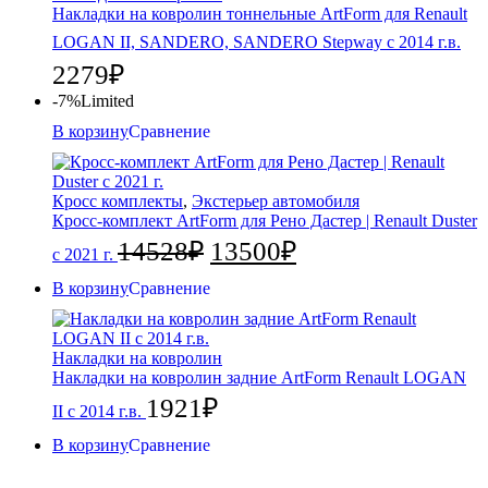
Накладки на ковролин тоннельные ArtForm для Renault
LOGAN II, SANDERO, SANDERO Stepway с 2014 г.в.
2279
₽
-7%
Limited
В корзину
Сравнение
Кросс комплекты
,
Экстерьер автомобиля
Кросс-комплект ArtForm для Рено Дастер | Renault Duster
14528
₽
13500
₽
с 2021 г.
В корзину
Сравнение
Накладки на ковролин
Накладки на ковролин задние ArtForm Renault LOGAN
1921
₽
II с 2014 г.в.
В корзину
Сравнение