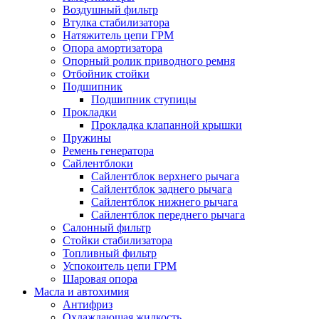
Воздушный фильтр
Втулка стабилизатора
Натяжитель цепи ГРМ
Опора амортизатора
Опорный ролик приводного ремня
Отбойник стойки
Подшипник
Подшипник ступицы
Прокладки
Прокладка клапанной крышки
Пружины
Ремень генератора
Сайлентблоки
Сайлентблок верхнего рычага
Сайлентблок заднего рычага
Сайлентблок нижнего рычага
Сайлентблок переднего рычага
Салонный фильтр
Стойки стабилизатора
Топливный фильтр
Успокоитель цепи ГРМ
Шаровая опора
Масла и автохимия
Антифриз
Охлаждающая жидкость