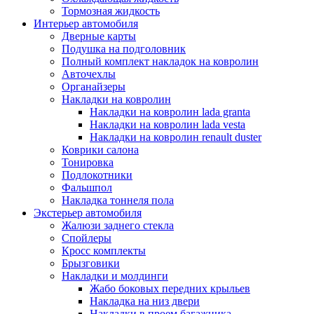
Тормозная жидкость
Интерьер автомобиля
Дверные карты
Подушка на подголовник
Полный комплект накладок на ковролин
Авточехлы
Органайзеры
Накладки на ковролин
Накладки на ковролин lada granta
Накладки на ковролин lada vesta
Накладки на ковролин renault duster
Коврики салона
Тонировка
Подлокотники
Фальшпол
Накладка тоннеля пола
Экстерьер автомобиля
Жалюзи заднего стекла
Спойлеры
Кросс комплекты
Брызговики
Накладки и молдинги
Жабо боковых передних крыльев
Накладка на низ двери
Накладки в проем багажника