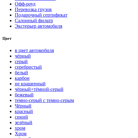
Офф-роуд
Перевозка грузов
Подарочный сертификат
Салонный фильтр
Экстерьер автомобиля
Цвет
в цвет автомобиля
чёрный
серый
серебристый
белый
карбон
нe кpaшeнный
чёрный+тёмной-серый
бежевый
темно-серый с темно-серым
Чёрный
красный
синий
зелёный
хром
Хром