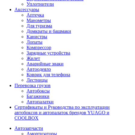
Уплотнители
Аксессуары
Аптечка
Манометры
Для туризма
Домкраты и башмаки
Канистры
Лопаты
Компрессор
Зарядные устройства
Жилет
Аварийные знаки
Автоодеяло
Коврик для телефона
Лестницы
Перевозка грузов
Автобоксы
Багажники
Автопалатки
Сертификаты и Руководства по эксплуатации
автобоксов и автопалаток брендов YUAGO и
COOLBOX
Автозапчасти
Амортизаторы