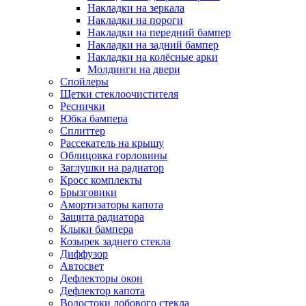
Накладки на зеркала
Накладки на пороги
Накладки на передний бампер
Накладки на задний бампер
Накладки на колёсные арки
Молдинги на двери
Спойлеры
Щетки стеклоочистителя
Реснички
Юбка бампера
Сплиттер
Рассекатель на крышу
Облицовка горловины
Заглушки на радиатор
Кросс комплекты
Брызговики
Амортизаторы капота
Защита радиатора
Клыки бампера
Козырек заднего стекла
Диффузор
Автосвет
Дефлекторы окон
Дефлектор капота
Водостоки лобового стекла