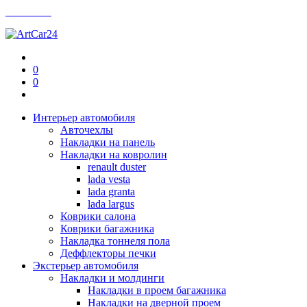
Контакты
0
0
Интерьер автомобиля
Авточехлы
Накладки на панель
Накладки на ковролин
renault duster
lada vesta
lada granta
lada largus
Коврики салона
Коврики багажника
Накладка тоннеля пола
Деффлекторы печки
Экстерьер автомобиля
Накладки и молдинги
Накладки в проем багажника
Накладки на дверной проем