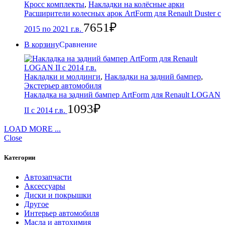
Кросс комплекты
,
Накладки на колёсные арки
Расширители колесных арок ArtForm для Renault Duster с
7651
₽
2015 по 2021 г.в.
В корзину
Сравнение
Накладки и молдинги
,
Накладки на задний бампер
,
Экстерьер автомобиля
Накладка на задний бампер ArtForm для Renault LOGAN
1093
₽
II с 2014 г.в.
LOAD MORE ...
Close
Категории
Автозапчасти
Аксессуары
Диски и покрышки
Другое
Интерьер автомобиля
Масла и автохимия