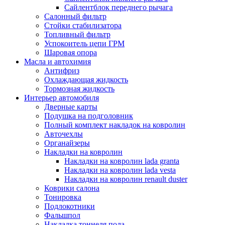
Сайлентблок переднего рычага
Салонный фильтр
Стойки стабилизатора
Топливный фильтр
Успокоитель цепи ГРМ
Шаровая опора
Масла и автохимия
Антифриз
Охлаждающая жидкость
Тормозная жидкость
Интерьер автомобиля
Дверные карты
Подушка на подголовник
Полный комплект накладок на ковролин
Авточехлы
Органайзеры
Накладки на ковролин
Накладки на ковролин lada granta
Накладки на ковролин lada vesta
Накладки на ковролин renault duster
Коврики салона
Тонировка
Подлокотники
Фальшпол
Накладка тоннеля пола