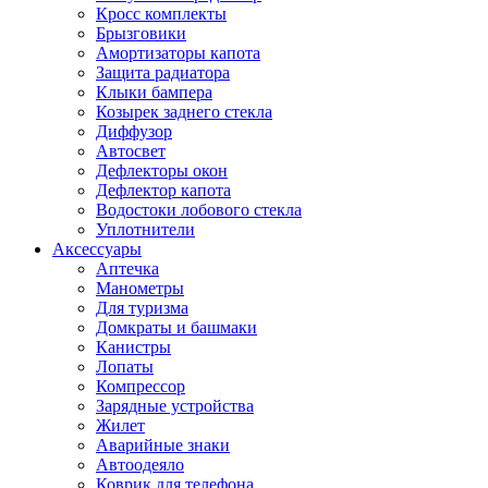
Кросс комплекты
Брызговики
Амортизаторы капота
Защита радиатора
Клыки бампера
Козырек заднего стекла
Диффузор
Автосвет
Дефлекторы окон
Дефлектор капота
Водостоки лобового стекла
Уплотнители
Аксессуары
Аптечка
Манометры
Для туризма
Домкраты и башмаки
Канистры
Лопаты
Компрессор
Зарядные устройства
Жилет
Аварийные знаки
Автоодеяло
Коврик для телефона