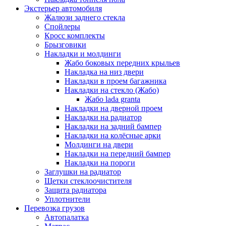
Экстерьер автомобиля
Жалюзи заднего стекла
Спойлеры
Кросс комплекты
Брызговики
Накладки и молдинги
Жабо боковых передних крыльев
Накладка на низ двери
Накладки в проем багажника
Накладки на стекло (Жабо)
Жабо lada granta
Накладки на дверной проем
Накладки на радиатор
Накладки на задний бампер
Накладки на колёсные арки
Молдинги на двери
Накладки на передний бампер
Накладки на пороги
Заглушки на радиатор
Щетки стеклоочистителя
Защита радиатора
Уплотнители
Перевозка грузов
Автопалатка