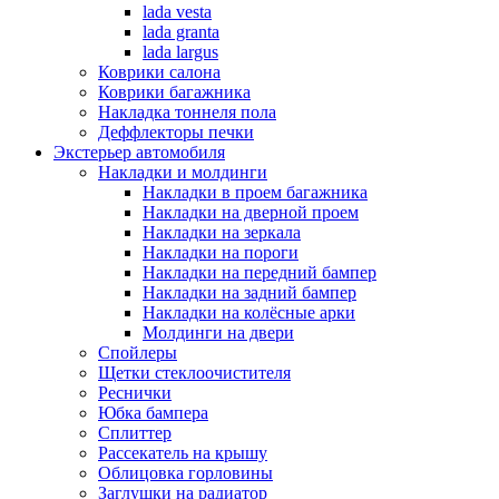
lada vesta
lada granta
lada largus
Коврики салона
Коврики багажника
Накладка тоннеля пола
Деффлекторы печки
Экстерьер автомобиля
Накладки и молдинги
Накладки в проем багажника
Накладки на дверной проем
Накладки на зеркала
Накладки на пороги
Накладки на передний бампер
Накладки на задний бампер
Накладки на колёсные арки
Молдинги на двери
Спойлеры
Щетки стеклоочистителя
Реснички
Юбка бампера
Сплиттер
Рассекатель на крышу
Облицовка горловины
Заглушки на радиатор