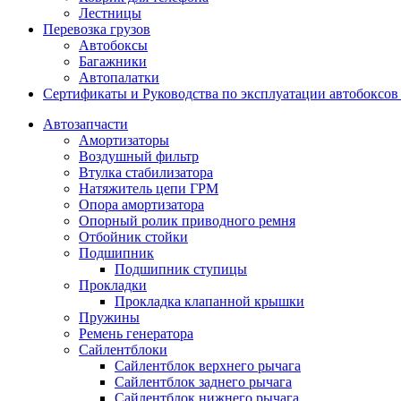
Лестницы
Перевозка грузов
Автобоксы
Багажники
Автопалатки
Сертификаты и Руководства по эксплуатации автобокс
Автозапчасти
Амортизаторы
Воздушный фильтр
Втулка стабилизатора
Натяжитель цепи ГРМ
Опора амортизатора
Опорный ролик приводного ремня
Отбойник стойки
Подшипник
Подшипник ступицы
Прокладки
Прокладка клапанной крышки
Пружины
Ремень генератора
Сайлентблоки
Сайлентблок верхнего рычага
Сайлентблок заднего рычага
Сайлентблок нижнего рычага